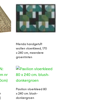
Merida handgetuft
wollen vloerkleed, 170
x 240 cm, meerdere
groentinten
Pavilion vloerkleed 80
r
x 240 cm. blush-
)
donkergroen