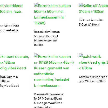
Kelim uit Anatolië
310cm x 180cm
vloerkleed 200
m. roze-beige
Rozenkelim kussen
50cm x 50cm incl
binnenkussen (nr
16248)
 beni ouarain,
patchwork vloerklee
x 182cm
grijs 240cm x 170cm
ig vloerkleed
Rozenkelim kussen nr
16129 (45cm x 45cm)
Kussen gemaakt van
authentieke