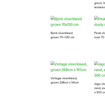
groot, 1
leistee
Björk vloerkleed
Peak vl
groen 70×130 cm
rose 70
Vintage vloerkleed,
groen 268cm x 161cm
Jago vl
rand, e
x 300 cm