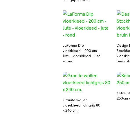
lichtgrijs 130×70
LaForma Dip
Design
vloerkleed – 200 cm –
Stockho
Jute – vloerkleed – jute
vloerk
– rond
bruin b
Kelim ui
250cm 
Granite wollen
vloerkleed lichtgrijs 80
x 240 cm.