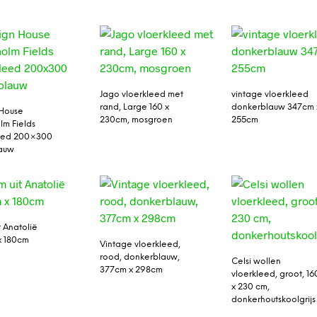
Jago vloerkleed met
vintage vloerkleed
rand, Large 160 x
donkerblauw 347cm 
 House
230cm, mosgroen
255cm
lm Fields
leed 200×300
lauw
t Anatolië
x 180cm
Vintage vloerkleed,
rood, donkerblauw,
Celsi wollen
377cm x 298cm
vloerkleed, groot, 16
x 230 cm,
donkerhoutskoolgrijs