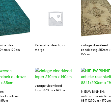
 vloerkleed
Kelim vloerkleed groot
vintage vloerkleed
294cm x 190cm
merge
zandkleurig 250cm x
156cm
vintage vloerkleed
loper 370cm x 140cm
sen
NIEUW BINNEN:
oek oudroze
antieke rozenkelim n
 85cm
8841 (290cm x 170cm