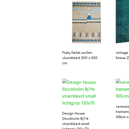
Flaky fields wollen
vintage
vloerkleed 200 x 300
blauw 
cm.
verwas
hamamd
Design House
165cm x
Stockholm Bj?rk
vloerkleed small