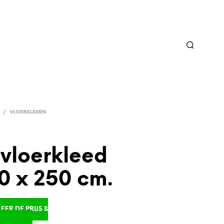
/
VLOERKLEDEN
 vloerkleed
0 x 250 cm.
ER DE PRIJS &
D