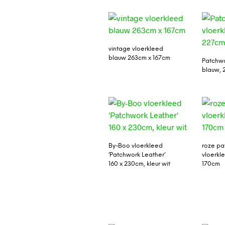
vintage vloerkleed
blauw 263cm x 167cm
Patchwo
blauw, 
By-Boo vloerkleed
roze pa
‘Patchwork Leather’
vloerkl
160 x 230cm, kleur wit
170cm