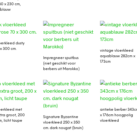
60 x 230 cm,
nblauw
oerkleed dusty
 x 300 cm.
vintage vloerkleed
aquablauw 282cm x
Impregneer spuitbus
173cm
(niet geschikt voor
berbers uit Marokko)
oerkleed met
antieke berber 343
xtra groot, 200
x 176cm hoogpolig
Signature Byzantine
, licht taupe
vloerkleed
vloerkleed 250 x 350
cm. dark nougat (bruin)