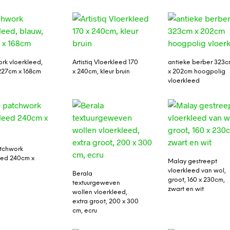
rk vloerkleed,
Artistiq Vloerkleed 170
antieke berber 323
227cm x 168cm
x 240cm, kleur bruin
x 202cm hoogpolig
vloerkleed
tchwork
eed 240cm x
Malay gestreept
vloerkleed van wol,
Berala
groot, 160 x 230cm,
textuurgeweven
zwart en wit
wollen vloerkleed,
extra groot, 200 x 300
cm, ecru