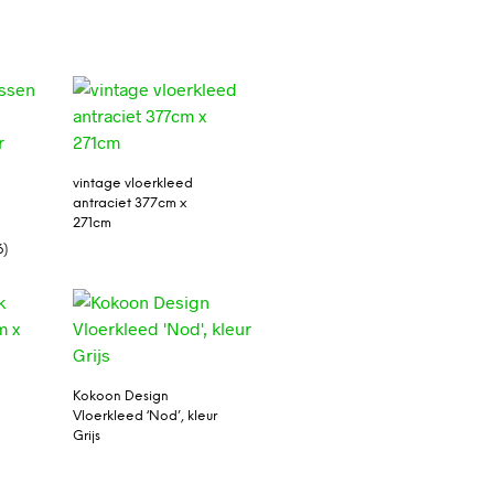
vintage vloerkleed
antraciet 377cm x
271cm
6)
Kokoon Design
Vloerkleed ‘Nod’, kleur
Grijs