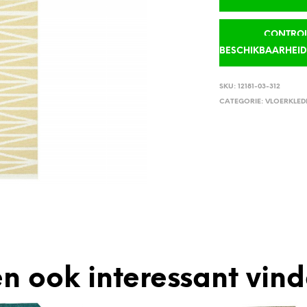
CONTROLE
BESCHIKBAARHEI
SKU:
12181-03-312
CATEGORIE:
VLOERKLED
n ook interessant vin