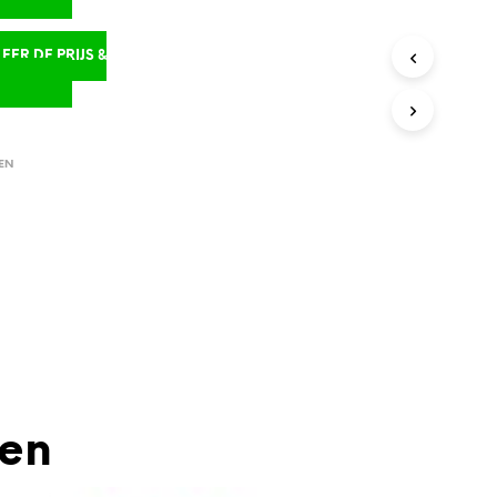
ER DE PRIJS &
D
EN
den