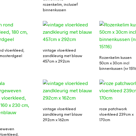
rozenkelim, inclusief
binnenkussen
nd vloerkleed,
vintage vloerkleed
 mosterdgeel
zandkleurig met blauw
Rozenkelim kussen
457cm x 292cm
50cm x 30cm incl
binnenkussen (nr 1511
vintage vloerkleed
roze patchwork
zandkleurig met blauw
vloerkleed 239cm x
292cm x 162cm
170cm
rgeweven
vloerkleed,