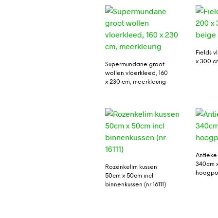
Fields 
x 300 c
Supermundane groot
wollen vloerkleed, 160
x 230 cm, meerkleurig
Antieke
340cm 
Rozenkelim kussen
hoogpol
50cm x 50cm incl
binnenkussen (nr 16111)