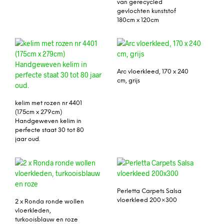
van gerecycled
gevlochten kunststof
180cm x 120cm
Arc vloerkleed, 170 x 240
cm, grijs
kelim met rozen nr 4401
(175cm x 279cm)
Handgeweven kelim in
perfecte staat 30 tot 80
jaar oud.
Perletta Carpets Salsa
vloerkleed 200×300
2 x Ronda ronde wollen
vloerkleden,
turkooisblauw en roze