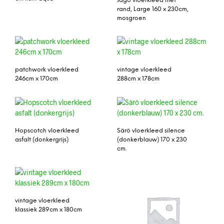
Jago vloerkleed met
rand, Large 160 x 230cm,
mosgroen
patchwork vloerkleed
vintage vloerkleed
246cm x 170cm
288cm x 178cm
Hopscotch vloerkleed
Särö vloerkleed silence
asfalt (donkergrijs)
(donkerblauw) 170 x 230
cm.
vintage vloerkleed
klassiek 289cm x 180cm