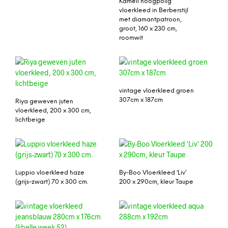
Kameli hoogpolig
vloerkleed in Berberstijl
met diamantpatroon,
groot, 160 x 230 cm,
roomwit
vintage vloerkleed groen
307cm x 187cm
Riya geweven juten
vloerkleed, 200 x 300 cm,
lichtbeige
Luppio vloerkleed haze
By-Boo Vloerkleed ‘Liv’
(grijs-zwart) 70 x 300 cm.
200 x 290cm, kleur Taupe