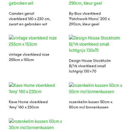
Camden geruit
By-Boo vloerkleed
vloerkleed 160 x 230 cm,
‘Patchwork Mono’ 200 x
zwart en gebroken wit
290cm, kleur geel
vintage vloerkleed roze
255cm x 153cm
Design House Stockholm
Bj?rk vloerkleed small
lichtgrijs 130×70
Kave Home vloerkleed
rozenkelim kussen 50cm x
‘Amy’ 160 x 230cm
50cm incl binnenkussen