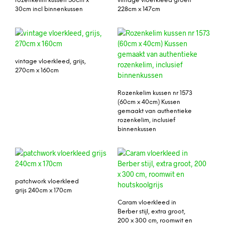
rozenkelim kussen 50cm x
vintage vloerkleed groen
30cm incl binnenkussen
228cm x 147cm
vintage vloerkleed, grijs,
270cm x 160cm
Rozenkelim kussen nr 1573
(60cm x 40cm) Kussen
gemaakt van authentieke
rozenkelim, inclusief
binnenkussen
patchwork vloerkleed
grijs 240cm x 170cm
Caram vloerkleed in
Berber stijl, extra groot,
200 x 300 cm, roomwit en