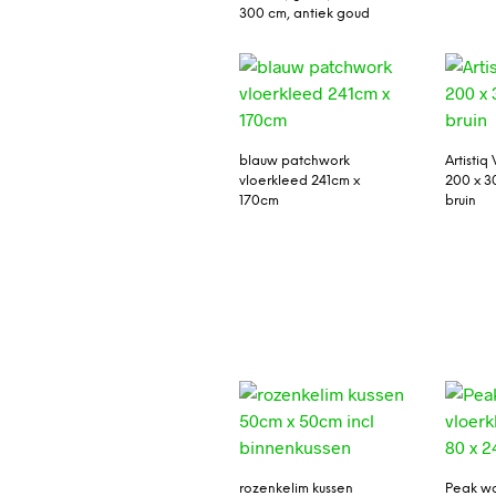
300 cm, antiek goud
blauw patchwork
Artistiq
vloerkleed 241cm x
200 x 3
170cm
bruin
rozenkelim kussen
Peak wo