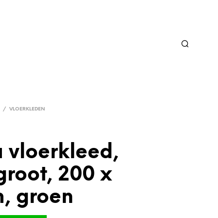
/
VLOERKLEDEN
 vloerkleed,
groot, 200 x
, groen