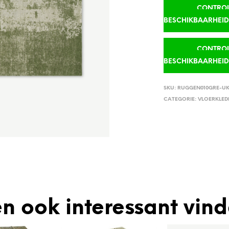
CONTROLE
BESCHIKBAARHEI
CONTROLE
BESCHIKBAARHEI
SKU:
RUGGEN010GRE-U
CATEGORIE:
VLOERKLED
n ook interessant vin