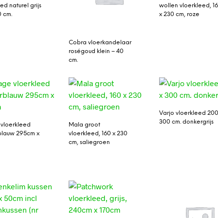
ed naturel grijs
wollen vloerkleed, 1
0 cm.
x 230 cm, roze
Cobra vloerkandelaar
roségoud klein – 40
cm.
Varjo vloerkleed 200
300 cm. donkergrijs
 vloerkleed
Mala groot
blauw 295cm x
vloerkleed, 160 x 230
cm, saliegroen