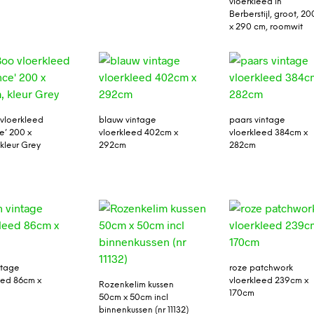
vloerkleed in
Berberstijl, groot, 20
x 290 cm, roomwit
vloerkleed
blauw vintage
paars vintage
e’ 200 x
vloerkleed 402cm x
vloerkleed 384cm x
kleur Grey
292cm
282cm
ntage
roze patchwork
eed 86cm x
vloerkleed 239cm x
Rozenkelim kussen
170cm
50cm x 50cm incl
binnenkussen (nr 11132)