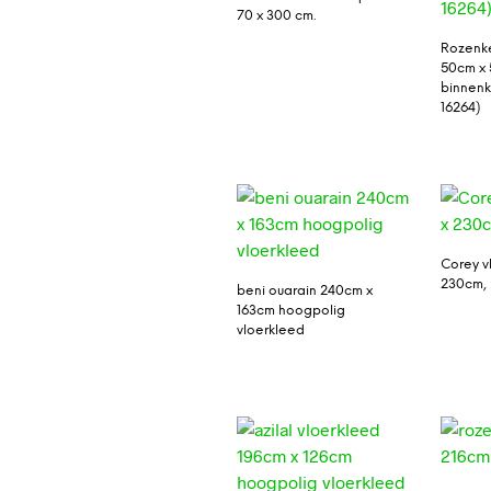
70 x 300 cm.
Rozenke
50cm x 
binnenk
16264)
Corey v
230cm, k
beni ouarain 240cm x
163cm hoogpolig
vloerkleed