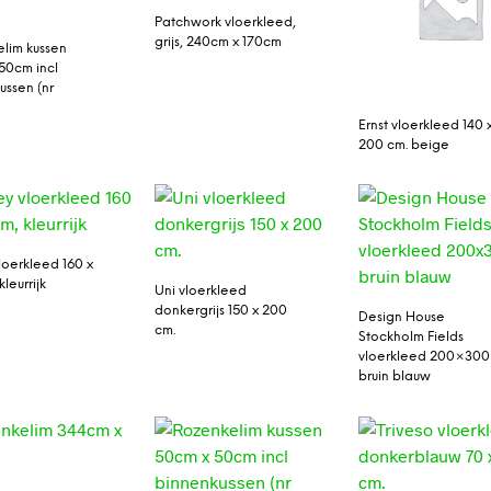
Patchwork vloerkleed,
grijs, 240cm x 170cm
lim kussen
50cm incl
ussen (nr
Ernst vloerkleed 140 
200 cm. beige
loerkleed 160 x
leurrijk
Uni vloerkleed
donkergrijs 150 x 200
Design House
cm.
Stockholm Fields
vloerkleed 200×300
bruin blauw