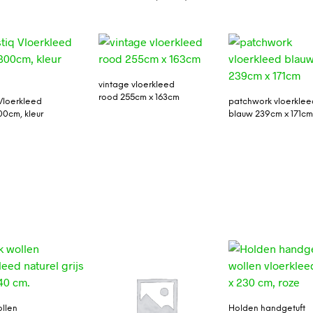
vintage vloerkleed
rood 255cm x 163cm
 Vloerkleed
patchwork vloerklee
00cm, kleur
blauw 239cm x 171c
llen
Holden handgetuft