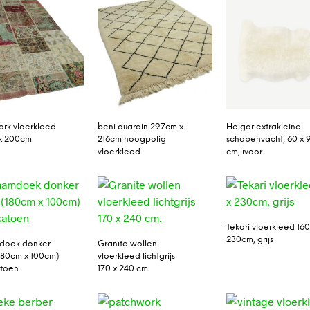
rk vloerkleed
beni ouarain 297cm x
Helgar extrakleine
x 200cm
216cm hoogpolig
schapenvacht, 60 x 
vloerkleed
cm, ivoor
Tekari vloerkleed 160
230cm, grijs
oek donker
Granite wollen
180cm x 100cm)
vloerkleed lichtgrijs
atoen
170 x 240 cm.