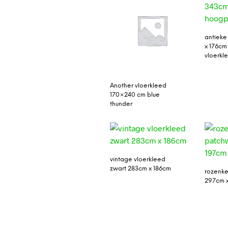
antieke
x 176cm
vloerkl
Another vloerkleed
170×240 cm blue
thunder
vintage vloerkleed
zwart 283cm x 186cm
rozenke
297cm 