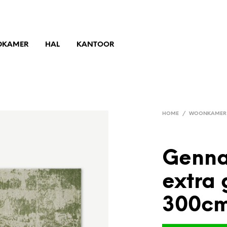
DKAMER
HAL
KANTOOR
HOME
/
WOONKAMER
Genna
extra 
300cm