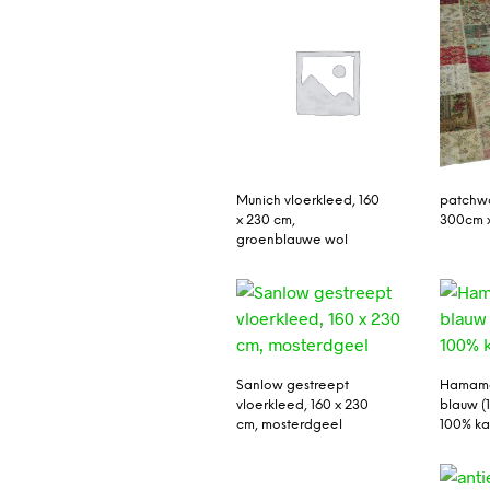
Munich vloerkleed, 160
patchwo
x 230 cm,
300cm 
groenblauwe wol
Sanlow gestreept
Hamamd
vloerkleed, 160 x 230
blauw (
cm, mosterdgeel
100% k