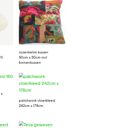
rozenkelim kussen
90
50cm x 50cm incl
binnenkussen
 x
patchwork vloerkleed
242cm x 178cm