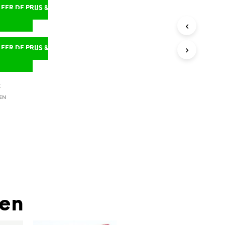
ER DE PRIJS &
D
ER DE PRIJS &
D
K
EN
den