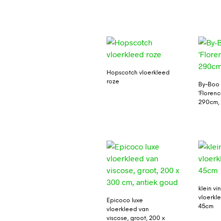
Hopscotch vloerkleed
roze
By-Boo 
‘Florenc
290cm, 
klein vi
vloerkl
Epicoco luxe
45cm
vloerkleed van
viscose, groot, 200 x