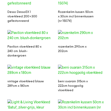
Desso DessoEX 1
Rozenkelim kussen 50cm
vloerkleed 200×300
x 30cm incl binnenkussen
gefestonneerd
(nr 15074)
Pavilion vloerkleed 80 x
rozenkelim 290cm x
240 cm. blush-
202cm
donkergroen
vintage vloerkleed blauw
beni ouarain 315cm x
289cm x 180cm
222cm hoogpolig
vloerkleed