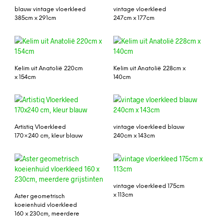
blauw vintage vloerkleed
vintage vloerkleed
385cm x 291cm
247cm x 177cm
Kelim uit Anatolië 220cm
Kelim uit Anatolië 228cm x
x 154cm
140cm
Artistiq Vloerkleed
vintage vloerkleed blauw
170×240 cm, kleur blauw
240cm x 143cm
vintage vloerkleed 175cm
x 113cm
Aster geometrisch
koeienhuid vloerkleed
160 x 230cm, meerdere