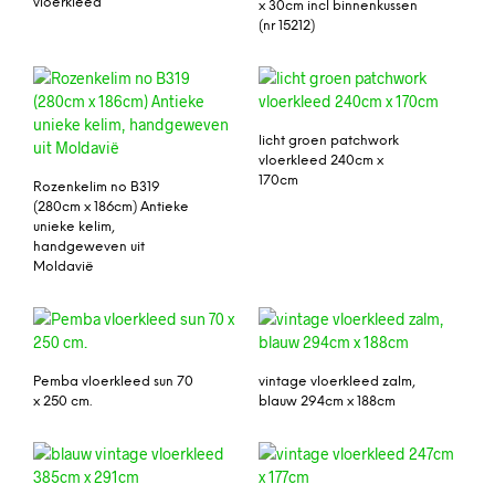
vloerkleed
x 30cm incl binnenkussen
(nr 15212)
licht groen patchwork
vloerkleed 240cm x
170cm
Rozenkelim no B319
(280cm x 186cm) Antieke
unieke kelim,
handgeweven uit
Moldavië
Pemba vloerkleed sun 70
vintage vloerkleed zalm,
x 250 cm.
blauw 294cm x 188cm