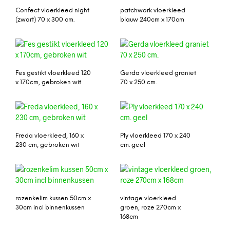
Confect vloerkleed night
patchwork vloerkleed
(zwart) 70 x 300 cm.
blauw 240cm x 170cm
Fes gestikt vloerkleed 120
Gerda vloerkleed graniet
x 170cm, gebroken wit
70 x 250 cm.
Freda vloerkleed, 160 x
Ply vloerkleed 170 x 240
230 cm, gebroken wit
cm. geel
rozenkelim kussen 50cm x
vintage vloerkleed
30cm incl binnenkussen
groen, roze 270cm x
168cm