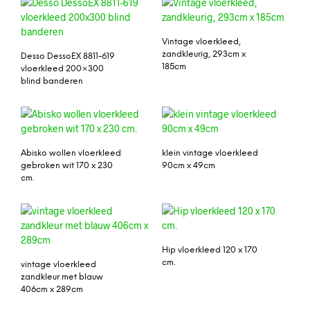
Vintage vloerkleed,
zandkleurig, 293cm x
Desso DessoEX 8811-619
185cm
vloerkleed 200×300
blind banderen
Abisko wollen vloerkleed
klein vintage vloerkleed
gebroken wit 170 x 230
90cm x 49cm
cm.
Hip vloerkleed 120 x 170
cm.
vintage vloerkleed
zandkleur met blauw
406cm x 289cm