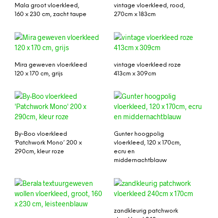
Mala groot vloerkleed,
vintage vloerkleed, rood,
160 x 230 cm, zacht taupe
270cm x 183cm
Mira geweven vloerkleed
vintage vloerkleed roze
120 x 170 cm, grijs
413cm x 309cm
By-Boo vloerkleed
Gunter hoogpolig
‘Patchwork Mono’ 200 x
vloerkleed, 120 x 170cm,
290cm, kleur roze
ecru en
middernachtblauw
zandkleurig patchwork