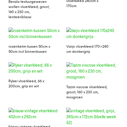
vloerkleed 240cm x
Berala textuurgeweven
170cm
wollen vloerkleed, groot,
160 x 230 cm,
leisteenblauw
rozenkelim kussen 50cm x
Varjo vloerkleed 170×240
50cm incl binnenkussen
cm donkergrijs
Ryker vloerkleed, 66 x
200cm, grijs en wit
Tazim viscose vloerkleed,
groot, 160 x 230 cm,
mosgroen
blauw vintage vloerkleed