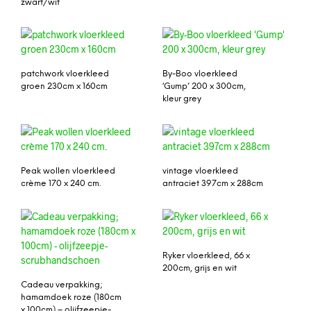
zwart/wit
patchwork vloerkleed
By-Boo vloerkleed
groen 230cm x 160cm
‘Gump’ 200 x 300cm,
kleur grey
Peak wollen vloerkleed
vintage vloerkleed
crème 170 x 240 cm.
antraciet 397cm x 288cm
Ryker vloerkleed, 66 x
200cm, grijs en wit
Cadeau verpakking;
hamamdoek roze (180cm
x 100cm) – olijfzeepje-