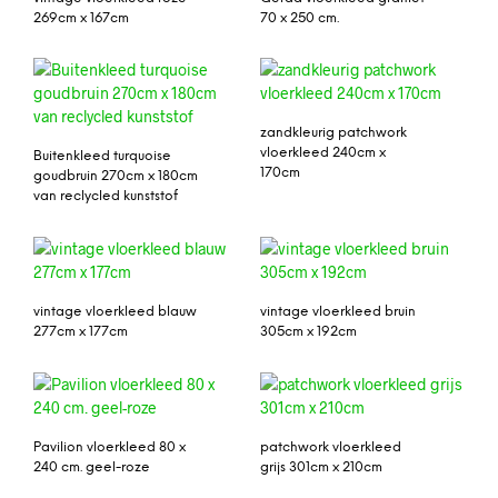
269cm x 167cm
70 x 250 cm.
zandkleurig patchwork
vloerkleed 240cm x
Buitenkleed turquoise
170cm
goudbruin 270cm x 180cm
van reclycled kunststof
vintage vloerkleed blauw
vintage vloerkleed bruin
277cm x 177cm
305cm x 192cm
Pavilion vloerkleed 80 x
patchwork vloerkleed
240 cm. geel-roze
grijs 301cm x 210cm