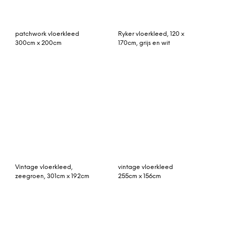
beni ouarain vloerkleed
Teo vloerkleed 160 x 230
350cm x 190cm
cm. zwart-wit
hoogpolig vloerkleed
(ongeveer 60 jaar oud)
vintage vloerkleed blauw
Patchwork vloerkleed
280cm x 185cm (libelle
lichtgroen 350cm x
kerst 2018)
300cm