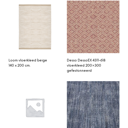
Loom vloerkleed beige
Desso DessoEX 4311-618
140 x 200 cm.
vloerkleed 200×300
gefestonneerd