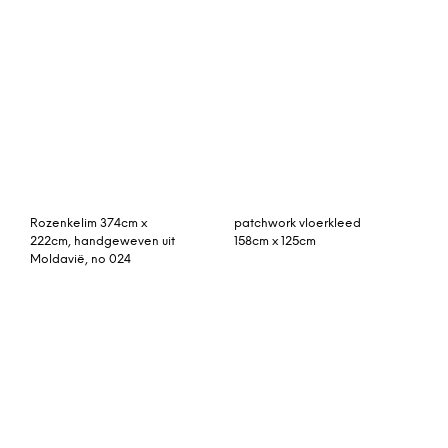
242cm x 170cm
met roze 246cm x 202cm
Berala textuurgeweven
wollen vloerkleed, extra
groot, 200 x 300 cm,
leisteenblauw