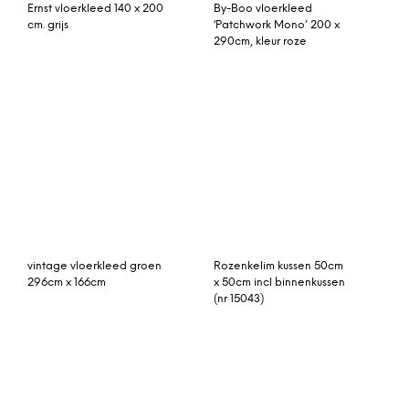
vintage vloerkleed
Helmi vloerkleed turkoise
267cm x 156cm
70 x 300 cm.
Arlettevloerkleed van jute
aqua vintage vloerkleed
met textuur, groot 160 x
409cm x 288cm
230 cm, lichtbeige