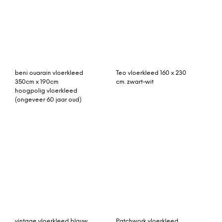
Patchwork vloerkleed,
Vloerkleed Parijs
blauw, 237cm x 169cm