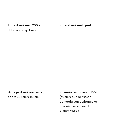
Rozenkelim kussen 50cm
Björk vloerkleed groot
x 50cm incl binnenkussen
donker grijs 200 x 300
(nr 16247)
cm.