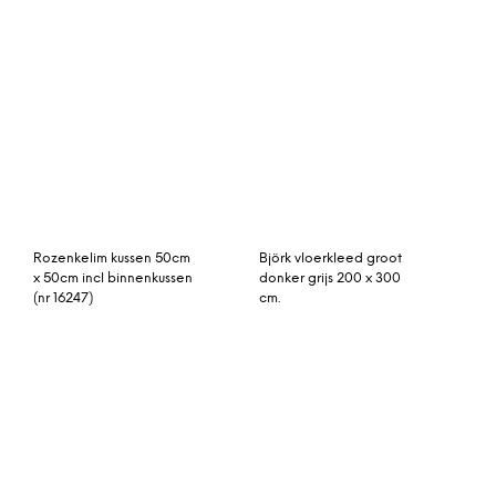
patchwork vloerkleed
Ryker vloerkleed, 120 x
300cm x 200cm
170cm, grijs en wit
Vintage vloerkleed,
vintage vloerkleed
zeegroen, 301cm x 192cm
255cm x 156cm