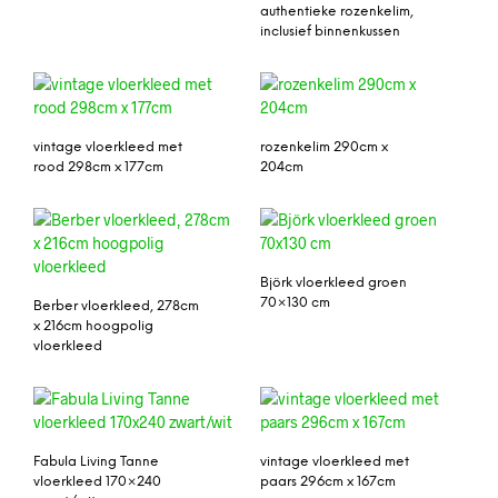
authentieke rozenkelim,
inclusief binnenkussen
vintage vloerkleed met
rozenkelim 290cm x
rood 298cm x 177cm
204cm
Björk vloerkleed groen
70×130 cm
Berber vloerkleed, 278cm
x 216cm hoogpolig
vloerkleed
Fabula Living Tanne
vintage vloerkleed met
vloerkleed 170×240
paars 296cm x 167cm