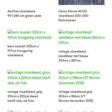
Another vloerkleed
Desso Denim 141.132
90×240 cm green jade
vloerkleed 200×300
festonneren
beni ouarain 305cm x
197cm hoogpolig
vintage vloerkleed
vloerkleed
zandkleur met blauw
392cm x 287cm
vintage vloerkleed, grijs,
vintage vloerkleed grijs
310cm x 220cm kleed
303cm x 186cm (VT
heeft vlek, zie foto
Wonen december 2018)