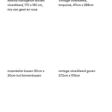
Jago vloerkleed 200 x
Rally vloerkleed geel
300cm, oranjebruin
vintage vloerkleed roze,
Rozenkelim kussen nr 1558
paars 304cm x 188cm
(60cm x 40cm) Kussen
gemaakt van authentieke
rozenkelim, inclusief
binnenkussen