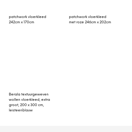
© My Beautiful Happy Living |
Contact
|
Algemene voorwaarden
|
Privacy statement
|
Cookies