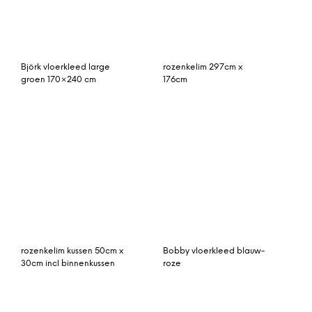
Rozenkelim kussen 50cm
Triveso vloerkleed
x 30cm incl binnenkussen
charcoal grey 70 x 260
(nr 15098)
cm.
Ernst vloerkleed 140 x 200
By-Boo vloerkleed
cm. grijs
‘Patchwork Mono’ 200 x
290cm, kleur roze