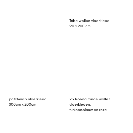
patchwork vloerkleed
300cm x 200cm
2 x Ronda ronde wollen
vloerkleden,
turkooisblauw en roze
Gunter vloerkleed 160 x
vintage vloerkleed licht
230cm, ecru en
288cm x 166cm
nachtblauw
Vintage vloerkleed,
turquoise, 411cm x 288cm
Astoria handgetuft wollen
vloerkleed, 170 x 140 cm,
mix van geel en roze