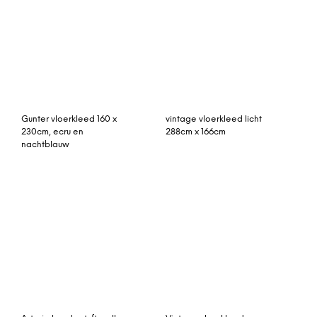
rozenkelim kussen 50cm x
30cm incl binnenkussen
vintage vloerkleed groen
272cm x 195cm