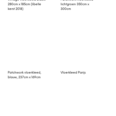
Björk vloerkleed large
rozenkelim 297cm x
groen 170×240 cm
176cm
rozenkelim kussen 50cm x
Bobby vloerkleed blauw-
30cm incl binnenkussen
roze