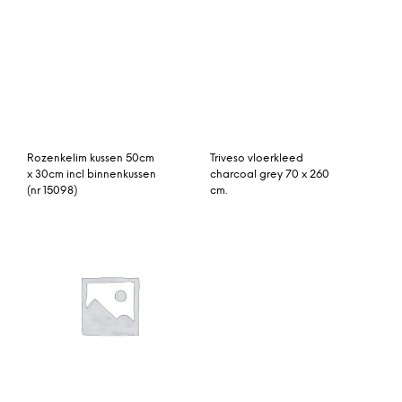
vintage vloerkleed groen
Rozenkelim kussen 50cm
296cm x 166cm
x 50cm incl binnenkussen
(nr 15043)