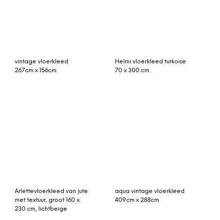
Rozenkelim 374cm x
patchwork vloerkleed
222cm, handgeweven uit
158cm x 125cm
Moldavië, no 024
patchwork vloerkleed
patchwork vloerkleed