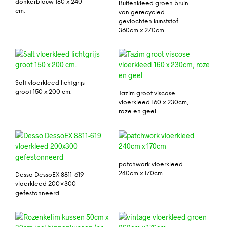
donkerblauw 180 x 240
Buitenkleed groen bruin
cm.
van gerecycled
gevlochten kunststof
360cm x 270cm
Salt vloerkleed lichtgrijs
groot 150 x 200 cm.
Tazim groot viscose
vloerkleed 160 x 230cm,
roze en geel
patchwork vloerkleed
240cm x 170cm
Desso DessoEX 8811-619
vloerkleed 200×300
gefestonneerd