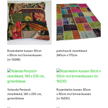
Rozenkelim kussen 50cm
patchwork vloerkleed
x 50cm incl binnenkussen
240cm x 170cm
(nr 16248)
Yolanda Perzisch
Rozenkelim kussen 50cm
vloerkleed, 160 x 230 cm,
x 50cm incl binnenkussen
groenblauw
(nr 16230)