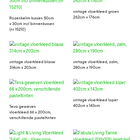
vintage vloerkleed groen
262cm x 176cm
Rozenkelim kussen 50cm
x 30cm incl binnenkussen
(nr 15210)
vintage vloerkleed blauw
vintage vloerkleed, zalm,
314cm x 203cm
280cm x 190cm
vintage vloerkleed loper
402cm x 143cm
Teva geweven
vloerkleed 66 x 200cm,
verschillende pasteltinten