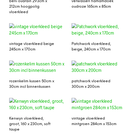
beni ouarain 293cm x
verwassen hamamdoek
212cm hoogpolig
oudroze 165cm x 85cm
vloerkleed
vintage vloerkleed beige
Patchwork vloerkleed,
245cm x 170cm
beige, 240cm x 170cm
rozenkelim kussen 50cm x
patchwork vloerkleed
30cm incl binnenkussen
300cm x 200cm
Kenwyn vloerkleed,
vintage vloerkleed
groot, 160 x 230cm, soft
mintgroen 284cm x 153cm
taupe