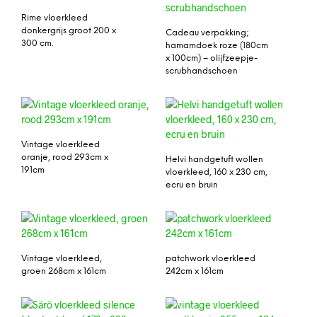
Rime vloerkleed
donkergrijs groot 200 x
Cadeau verpakking;
300 cm.
hamamdoek roze (180cm
x 100cm) – olijfzeepje-
scrubhandschoen
Vintage vloerkleed
oranje, rood 293cm x
Helvi handgetuft wollen
191cm
vloerkleed, 160 x 230 cm,
ecru en bruin
Vintage vloerkleed,
patchwork vloerkleed
groen 268cm x 161cm
242cm x 161cm