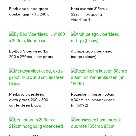
Björk vloerkleed groot
beni ouarain 315cm x
donker grijs 170 x 240 cm.
222cm hoogpolig
vloerkleed
By-Boo Vloerkleed ‘Liv’
Archipelago vloerkleed
200 x 290cm, kleur paars
indigo (blauw)
Merkoya vloerkleed,
Rozenkelim kussen 50cm
extra groot, 200 x 300
x 30cm incl binnenkussen
cm, leisteen blauw
(nr 15092)