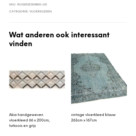
SKU:
RUGENZ004BEI-UK
CATEGORIE:
VLOERKLEDEN
Wat anderen ook interessant
vinden
Akia handgeweven
vintage vloerkleed blauw
vloerkleed 66 x 200cm,
263cm x 167cm
turkoois en grijs