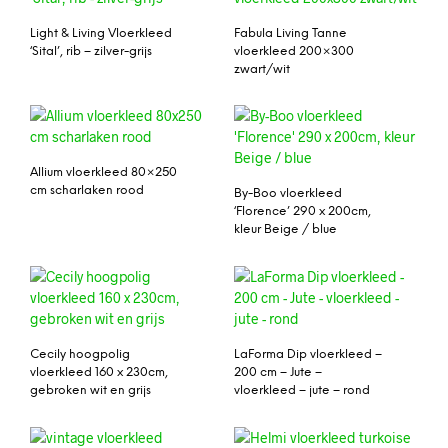
Light & Living Vloerkleed
Fabula Living Tanne
‘Sital’, rib – zilver-grijs
vloerkleed 200×300
zwart/wit
Allium vloerkleed 80×250
cm scharlaken rood
By-Boo vloerkleed
‘Florence’ 290 x 200cm,
kleur Beige / blue
Cecily hoogpolig
LaForma Dip vloerkleed –
vloerkleed 160 x 230cm,
200 cm – Jute –
gebroken wit en grijs
vloerkleed – jute – rond