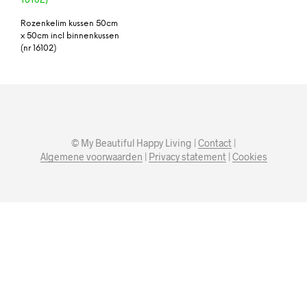
Rozenkelim kussen 50cm
x 50cm incl binnenkussen
(nr 16102)
© My Beautiful Happy Living |
Contact
|
Algemene voorwaarden
|
Privacy statement
|
Cookies