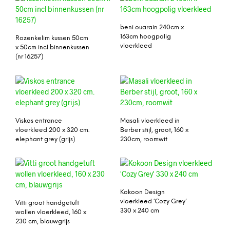
beni ouarain 240cm x
163cm hoogpolig
Rozenkelim kussen 50cm
vloerkleed
x 50cm incl binnenkussen
(nr 16257)
Viskos entrance
Masali vloerkleed in
vloerkleed 200 x 320 cm.
Berber stijl, groot, 160 x
elephant grey (grijs)
230cm, roomwit
Kokoon Design
vloerkleed ‘Cozy Grey’
Vitti groot handgetuft
330 x 240 cm
wollen vloerkleed, 160 x
230 cm, blauwgrijs