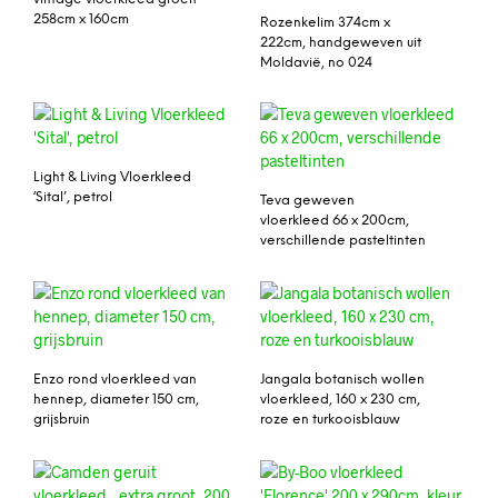
258cm x 160cm
Rozenkelim 374cm x
222cm, handgeweven uit
Moldavië, no 024
Light & Living Vloerkleed
‘Sital’, petrol
Teva geweven
vloerkleed 66 x 200cm,
verschillende pasteltinten
Enzo rond vloerkleed van
Jangala botanisch wollen
hennep, diameter 150 cm,
vloerkleed, 160 x 230 cm,
grijsbruin
roze en turkooisblauw