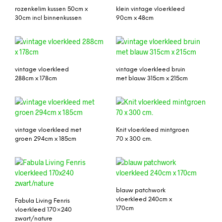
rozenkelim kussen 50cm x
klein vintage vloerkleed
30cm incl binnenkussen
90cm x 48cm
vintage vloerkleed
vintage vloerkleed bruin
288cm x 178cm
met blauw 315cm x 215cm
vintage vloerkleed met
Knit vloerkleed mintgroen
groen 294cm x 185cm
70 x 300 cm.
blauw patchwork
vloerkleed 240cm x
Fabula Living Fenris
170cm
vloerkleed 170×240
zwart/nature