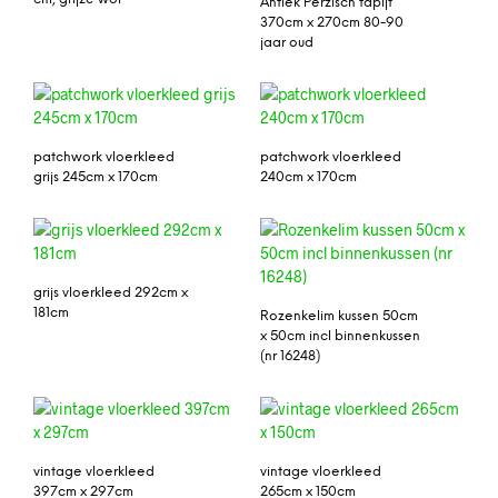
Antiek Perzisch tapijt
370cm x 270cm 80-90
jaar oud
patchwork vloerkleed
patchwork vloerkleed
grijs 245cm x 170cm
240cm x 170cm
grijs vloerkleed 292cm x
181cm
Rozenkelim kussen 50cm
x 50cm incl binnenkussen
(nr 16248)
vintage vloerkleed
vintage vloerkleed
397cm x 297cm
265cm x 150cm