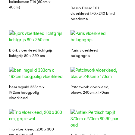
kelimkussen 1116 (60cm x
40cm)
Desso DessoEX 1
vloerkleed 170×240 blind
banderen
Björk vloerkleed lichtgrijs
Paris vloerkleed
lichtgrijs 80 x 250 cm.
belugagrijs
beni mguild 333cm x
Patchwork vloerkleed,
192cm hoogpolig
blauw, 240cm x 170cm
vloerkleed
Trio vloerkleed, 200 x 300
cm, grijze wol