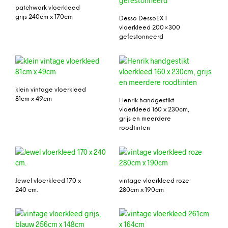
patchwork vloerkleed
grijs 240cm x 170cm
Desso DessoEX 1
vloerkleed 200×300
gefestonneerd
klein vintage vloerkleed
81cm x 49cm
Henrik handgestikt
vloerkleed 160 x 230cm,
grijs en meerdere
roodtinten
Jewel vloerkleed 170 x
vintage vloerkleed roze
240 cm.
280cm x 190cm