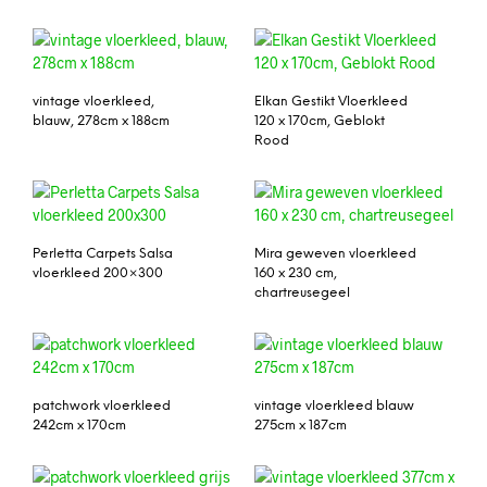
vintage vloerkleed,
Elkan Gestikt Vloerkleed
blauw, 278cm x 188cm
120 x 170cm, Geblokt
Rood
Perletta Carpets Salsa
Mira geweven vloerkleed
vloerkleed 200×300
160 x 230 cm,
chartreusegeel
patchwork vloerkleed
vintage vloerkleed blauw
242cm x 170cm
275cm x 187cm