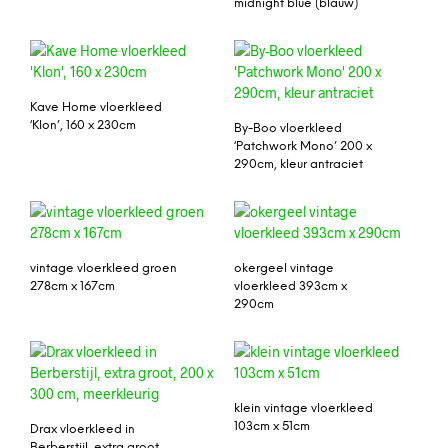
midnight blue (blauw)
Kave Home vloerkleed
‘Klon’, 160 x 230cm
By-Boo vloerkleed
‘Patchwork Mono’ 200 x
290cm, kleur antraciet
vintage vloerkleed groen
okergeel vintage
278cm x 167cm
vloerkleed 393cm x
290cm
klein vintage vloerkleed
103cm x 51cm
Drax vloerkleed in
Berberstijl, extra groot,