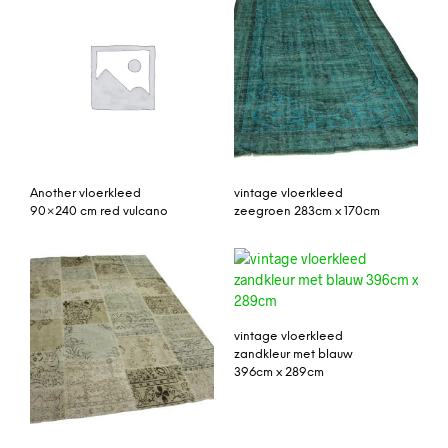
Another vloerkleed
vintage vloerkleed
90×240 cm red vulcano
zeegroen 283cm x 170cm
vintage vloerkleed
zandkleur met blauw
396cm x 289cm