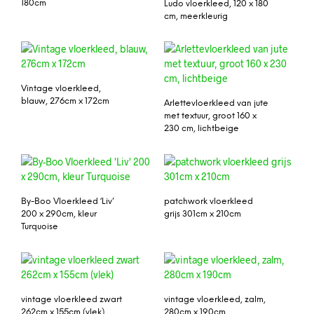
180cm
Ludo vloerkleed, 120 x 180
cm, meerkleurig
Vintage vloerkleed,
blauw, 276cm x 172cm
Arlettevloerkleed van jute
met textuur, groot 160 x
230 cm, lichtbeige
By-Boo Vloerkleed ‘Liv’
patchwork vloerkleed
200 x 290cm, kleur
grijs 301cm x 210cm
Turquoise
vintage vloerkleed zwart
vintage vloerkleed, zalm,
262cm x 155cm (vlek)
280cm x 190cm