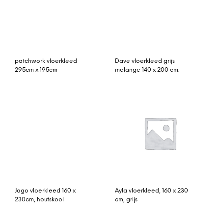
Kelim uit Anatolië 220cm
Helmi vloerkleed geel 70
x 154cm
x 300 cm.