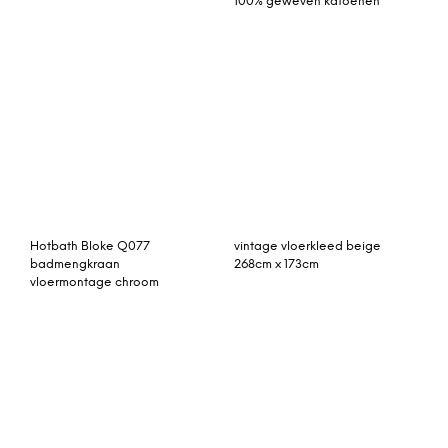
268cm x 173cm
Hotbath Bloke Q077
badmengkraan
vloermontage chroom
Light & Living Vloerkleed
‘Sital’, rib – taupe
Raidal gestreept viscose
vloerkleed, groot 160 x
230 cm, karamel
Rozenkelim kussen 50cm
x 30cm incl binnenkussen
(nr 15092)
Rozenkelim kussen nr 1563
(60cm x 40cm) Kussen
gemaakt van authentieke
rozenkelim, inclusief
binnenkussen