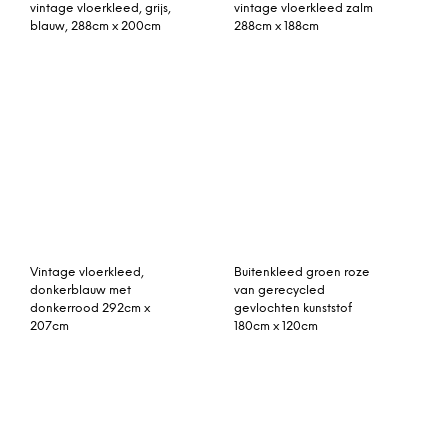
patchwork vloerkleed
Dave vloerkleed grijs
295cm x 195cm
melange 140 x 200 cm.
Jago vloerkleed 160 x
Ayla vloerkleed, 160 x 230
230cm, houtskool
cm, grijs