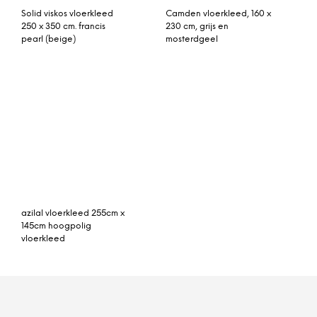
© My Beautiful Happy Living |
Contact
|
Algemene voorwaarden
|
Privacy statement
|
Cookies