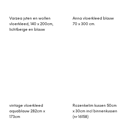
Pavilion vloerkleed 200 x
Rozenkelim kussen 50cm
280 cm. pink-dark green
x 50cm incl binnenkussen
(roze-donkergroen)
(nr 15017)