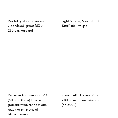
Rozenkelim kussen 50cm
x 30cm incl binnenkussen
(nr 15208)
Ava handgetuft wollen
vloerkleed, 160 x 230 cm,
tonaalblauw