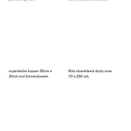
Varzea juten en wollen
Anna vloerkleed blauw
vloerkleed, 140 x 200cm,
70 x 300 cm.
lichtbeige en blauw
vintage vloerkleed
Rozenkelim kussen 50cm
aquablauw 282cm x
x 30cm incl binnenkussen
173cm
(nr 16158)