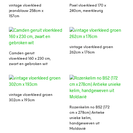
vintage vloerkleed
Pixel vloerkleed 170 x
jeansblauw 258cm x
240cm, meerkleurig
157cm
vintage vloerkleed groen
262cm x 176cm
Camden geruit
vloerkleed 160 x 230 cm,
zwart en gebroken wit
vintage vloerkleed groen
302cm x 193cm
Rozenkelim no B52 (172
cm x 278cm) Antieke
unieke kelim,
handgeweven uit
Moldavië