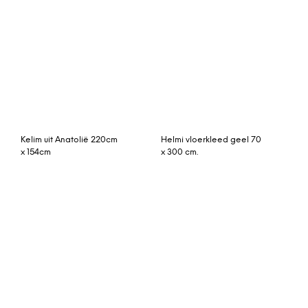
Solid viskos vloerkleed
Camden vloerkleed, 160 x
250 x 350 cm. francis
230 cm, grijs en
pearl (beige)
mosterdgeel
azilal vloerkleed 255cm x
145cm hoogpolig
vloerkleed