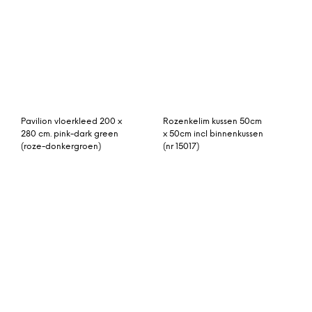
vintage vloerkleed, grijs,
vintage vloerkleed zalm
blauw, 288cm x 200cm
288cm x 188cm
Vintage vloerkleed,
Buitenkleed groen roze
donkerblauw met
van gerecycled
donkerrood 292cm x
gevlochten kunststof
207cm
180cm x 120cm