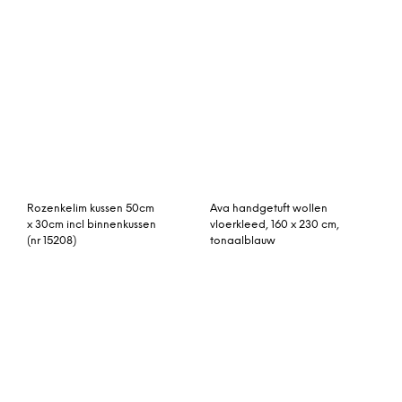
rozenkelim 331cm x
rozenkelim 300cm x
220cm
207cm
Mira geweven vloerkleed
vintage vloerkleed zwart
160 x 230 cm, meerkleurig
360cm x 271cm