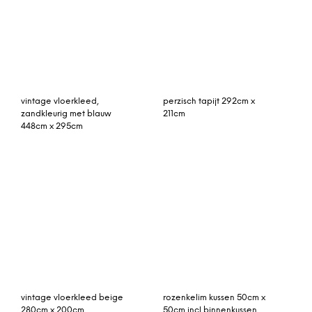
280cm x 200cm
50cm incl binnenkussen
rozenkelim kussen 50cm x
Rita vloerkleed dusty rose
30cm incl binnenkussen
70 x 250 cm.