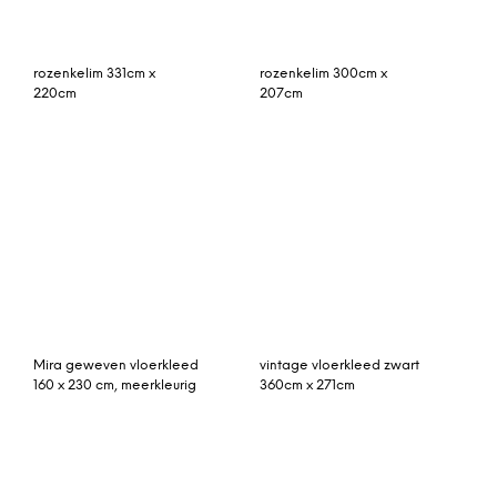
vintage vloerkleed,
perzisch tapijt 292cm x
zandkleurig met blauw
211cm
448cm x 295cm
vintage vloerkleed beige
rozenkelim kussen 50cm x