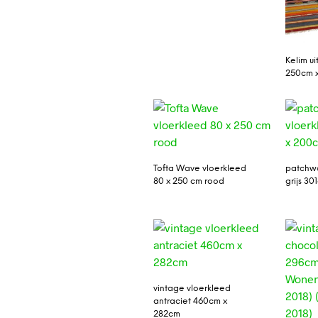
Kelim ui
250cm 
Tofta Wave vloerkleed
patchwo
80 x 250 cm rood
grijs 3
vintage vloerkleed
antraciet 460cm x
282cm