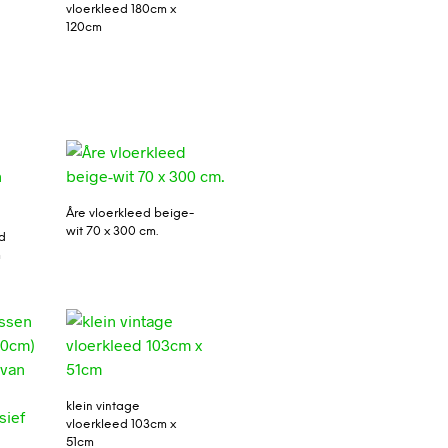
vloerkleed 180cm x
120cm
Åre vloerkleed beige-
wit 70 x 300 cm.
d
m
klein vintage
vloerkleed 103cm x
51cm