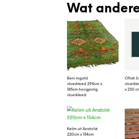
Wat andere
Beni mguild
Ofrah b
vloerkleed 295cm x
vloerkle
185cm hoogpolig
x 230 c
vloerkleed
Kelim uit Anatolië
220cm x 154cm