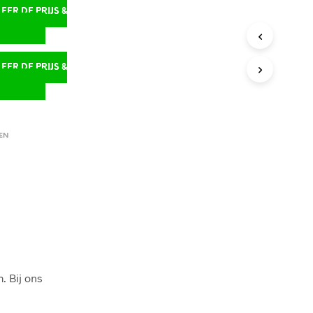
ER DE PRIJS &
D
ER DE PRIJS &
D
EN
. Bij ons