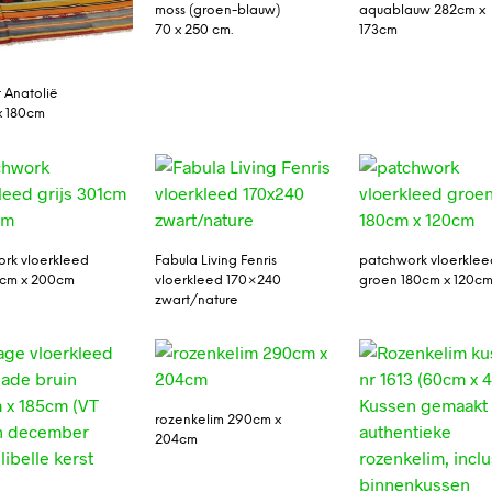
moss (groen-blauw)
aquablauw 282cm x
70 x 250 cm.
173cm
t Anatolië
x 180cm
rk vloerkleed
Fabula Living Fenris
patchwork vloerklee
01cm x 200cm
vloerkleed 170×240
groen 180cm x 120c
zwart/nature
rozenkelim 290cm x
204cm