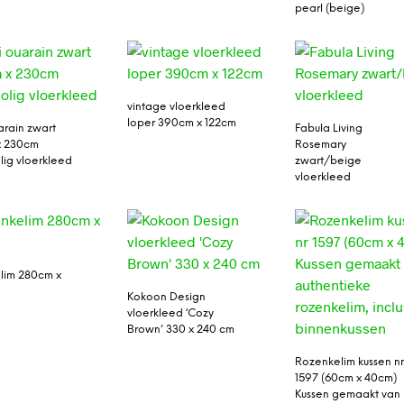
pearl (beige)
vintage vloerkleed
loper 390cm x 122cm
arain zwart
Fabula Living
x 230cm
Rosemary
ig vloerkleed
zwart/beige
vloerkleed
lim 280cm x
Kokoon Design
vloerkleed ‘Cozy
Brown’ 330 x 240 cm
Rozenkelim kussen n
1597 (60cm x 40cm)
Kussen gemaakt van