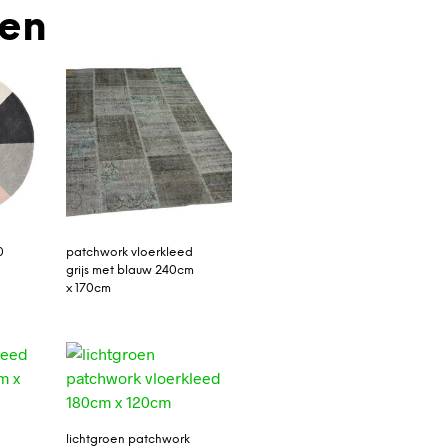
den
0
patchwork vloerkleed
grijs met blauw 240cm
x 170cm
lichtgroen patchwork