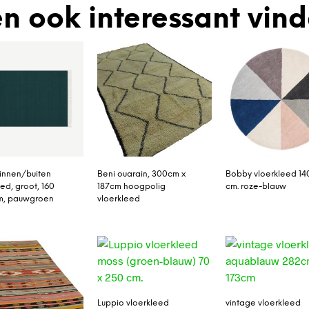
n ook interessant vin
innen/buiten
Beni ouarain, 300cm x
Bobby vloerkleed 14
ed, groot, 160
187cm hoogpolig
cm. roze-blauw
m, pauwgroen
vloerkleed
Luppio vloerkleed
vintage vloerkleed