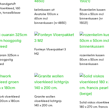
handgetuft
vloerkleed, 160
kelimkussen uit
Rozenkelim kussen
m, tonaalblauw
Anatolie 100cm x
50cm x 50cm incl
60cm incl
binnenkussen (nr
binnenkussen (nr 4850)
15021)
Fonteyn Vloerpakket 3
M2
arain 325cm x
rozenkelim kussen
hoogpolig
50cm x 50cm incl
eed
binnenkussen
rk vloerkleed
Granite wollen
300cm x 180cm
vloerkleed lichtgrijs
Solid viskos vloerkle
140 x 200 cm.
180 x 270 cm. francis