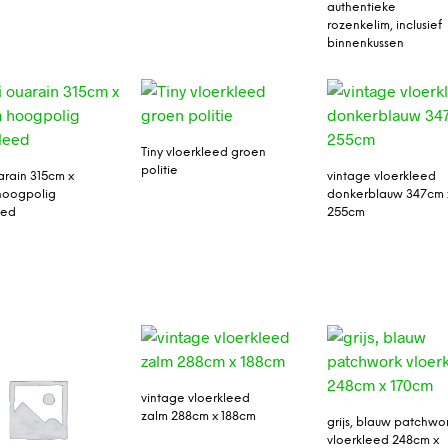
authentieke
rozenkelim, inclusief
binnenkussen
Tiny vloerkleed groen
politie
arain 315cm x
vintage vloerkleed
hoogpolig
donkerblauw 347cm 
eed
255cm
vintage vloerkleed
zalm 288cm x 188cm
grijs, blauw patchwo
vloerkleed 248cm x