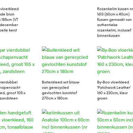
 vloerkleed
Rozenkelim kussen n
de bruin
1613 (60cm x 40cm)
 185cm (VT
Kussen gemaakt van
december
authentieke
ibelle kerst
rozenkelim, inclusief
binnenkussen
vierdubbel
Buitenkleed wit blauw
By-Boo vloerkleed
chapenvacht
van gerecycled
‘Patchwork Leather’
ed, groot 105 x
gevlochten kunststof
160 x 230cm, kleur
 zandsteen
270cm x 180cm
groen