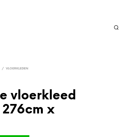
/
VLOERKLEDEN
e vloerkleed
 276cm x
m