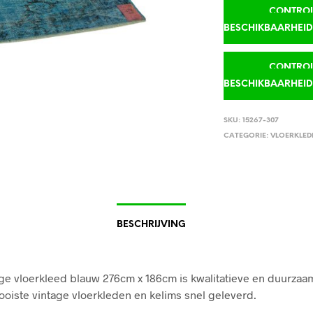
CONTROLE
BESCHIKBAARHEI
CONTROLE
BESCHIKBAARHEI
SKU:
15267-307
CATEGORIE:
VLOERKLED
BESCHRIJVING
ge vloerkleed blauw 276cm x 186cm is kwalitatieve en duurzaam
mooiste vintage vloerkleden en kelims snel geleverd.