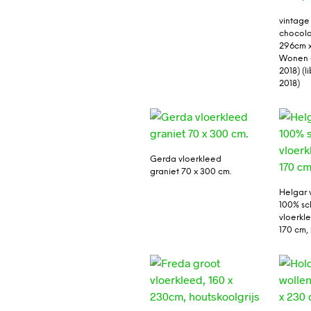
vintage
chocola
296cm x
Wonen 
2018) (l
2018)
Gerda vloerkleed
graniet 70 x 300 cm.
Helgar 
100% s
vloerkle
170 cm,