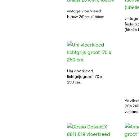
vintage vloerkleed
blauw 261cm x 166cm
vintage
fuchsia
(libelle
Uni vloerkleed
lichtgrijs groot 170 x
250 cm.
Another
90×240
vulcano