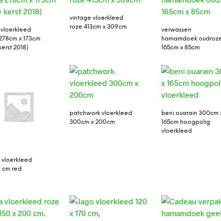
vintage vloerkleed
roze 413cm x 309cm
 vloerkleed
verwassen
 278cm x 173cm
hamamdoek oudroz
 kerst 2018)
165cm x 85cm
patchwork vloerkleed
beni ouarain 300cm 
300cm x 200cm
165cm hoogpolig
vloerkleed
 vloerkleed
 cm red