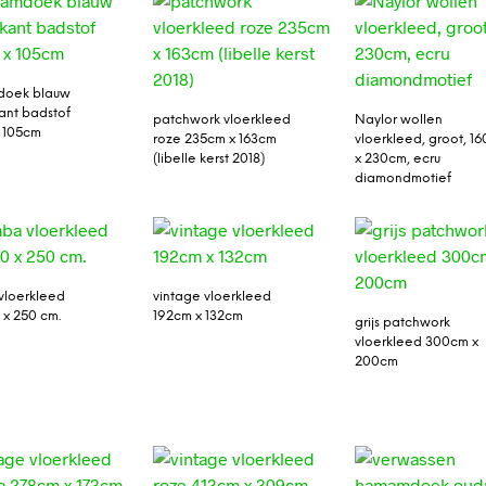
oek blauw
ant badstof
patchwork vloerkleed
Naylor wollen
 105cm
roze 235cm x 163cm
vloerkleed, groot, 16
(libelle kerst 2018)
x 230cm, ecru
diamondmotief
vloerkleed
vintage vloerkleed
 x 250 cm.
192cm x 132cm
grijs patchwork
vloerkleed 300cm x
200cm