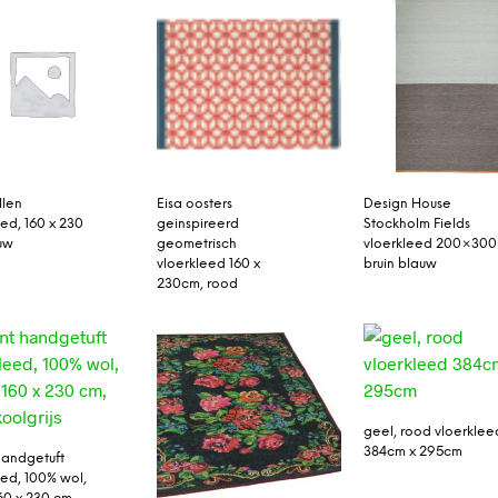
llen
Eisa oosters
Design House
eed, 160 x 230
geinspireerd
Stockholm Fields
uw
geometrisch
vloerkleed 200×300
vloerkleed 160 x
bruin blauw
230cm, rood
geel, rood vloerklee
384cm x 295cm
handgetuft
eed, 100% wol,