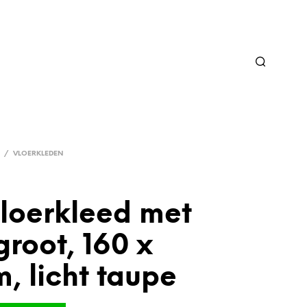
/
VLOERKLEDEN
vloerkleed met
groot, 160 x
, licht taupe