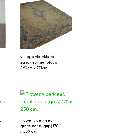
vintage vloerkleed
zandkleur met blauw
360cm x 271cm
d
Flower vloerkleed
groot steen (grijs) 170
x 250 cm.