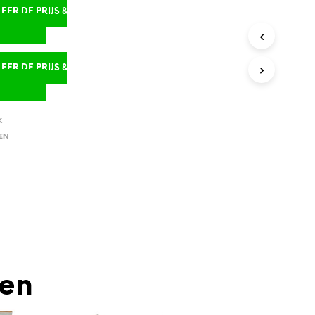
ER DE PRIJS &
D
ER DE PRIJS &
D
K
EN
den