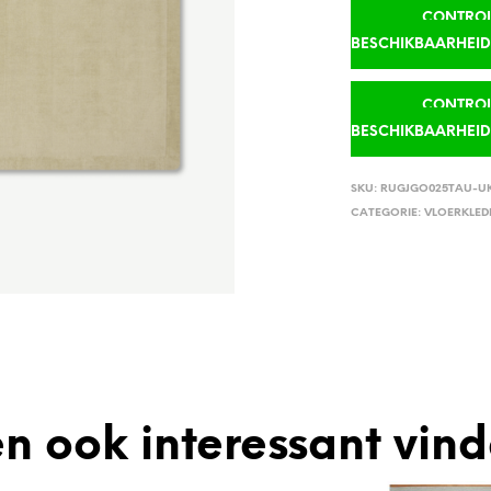
CONTROLE
BESCHIKBAARHEI
CONTROLE
BESCHIKBAARHEI
SKU:
RUGJGO025TAU-U
CATEGORIE:
VLOERKLED
n ook interessant vin