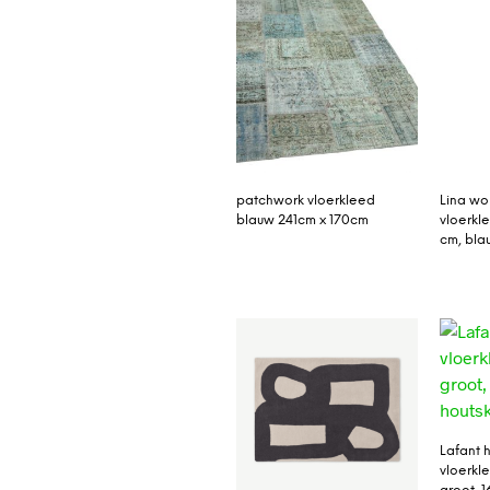
patchwork vloerkleed
Lina wo
blauw 241cm x 170cm
vloerkl
cm, bla
Lafant 
vloerkl