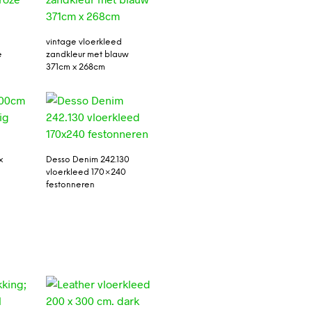
vintage vloerkleed
e
zandkleur met blauw
371cm x 268cm
x
Desso Denim 242.130
vloerkleed 170×240
festonneren