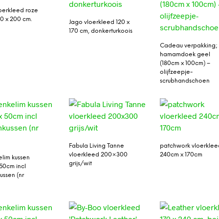
oerkleed roze
50 x 200 cm.
Jago vloerkleed 120 x
170 cm, donkerturkoois
Cadeau verpakking;
hamamdoek geel
(180cm x 100cm) –
olijfzeepje-
scrubhandschoen
Fabula Living Tanne
patchwork vloerklee
vloerkleed 200×300
240cm x 170cm
lim kussen
grijs/wit
50cm incl
ussen (nr