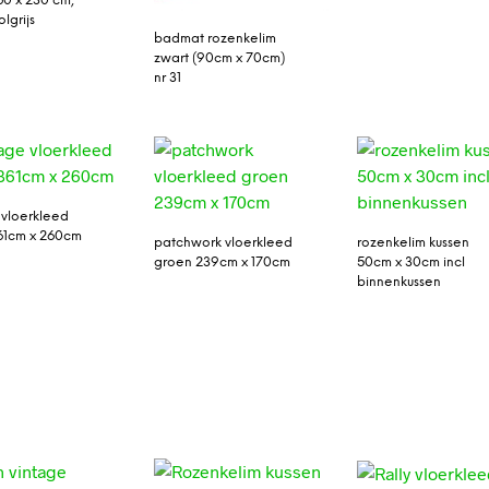
60 x 230 cm,
lgrijs
badmat rozenkelim
zwart (90cm x 70cm)
nr 31
 vloerkleed
61cm x 260cm
patchwork vloerkleed
rozenkelim kussen
groen 239cm x 170cm
50cm x 30cm incl
binnenkussen