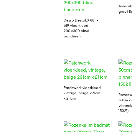
Anna vl
groot 1
Desso DessoEX 8811-
619 vloerkleed
200×300 blind
banderen
Patchwork vloerkleed,
vintage, beige 291cm
Rozenke
x 211cm
50cm x 
binnenk
15021)