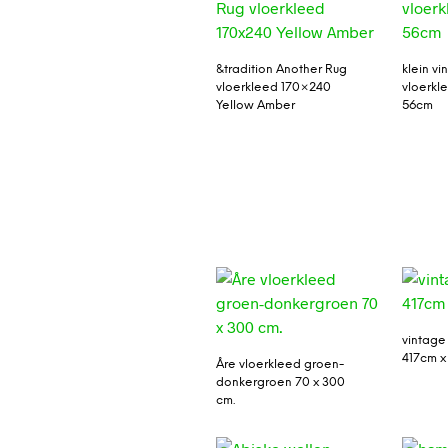
&tradition Another Rug
klein vi
vloerkleed 170×240
vloerkl
Yellow Amber
56cm
vintage
417cm 
Åre vloerkleed groen-
donkergroen 70 x 300
cm.