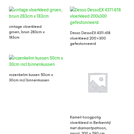
vintage vloerkleed
groen, bruin 283cm x
Desso DessoEX 4311-618
183cm
vloerkleed 200×300
gefestonneerd
rozenkelim kussen 50cm x
30cm incl binnenkussen
Kameli hoogpolig
vloerkleed in Berberstijl
met diamantpatroon,
groot, 200 x 290 cm,