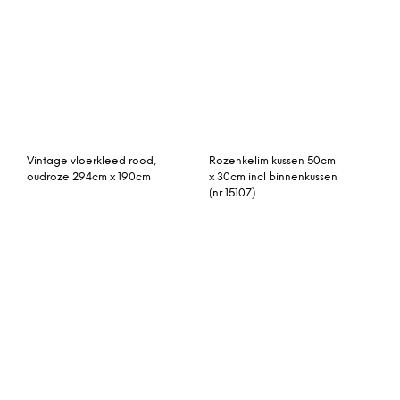
Pemba vloerkleed
rozenkelim kussen 50cm x
beluga 70 x 300 cm.
30cm incl binnenkussen
klein vintage vloerkleed
patchwork vloerkleed