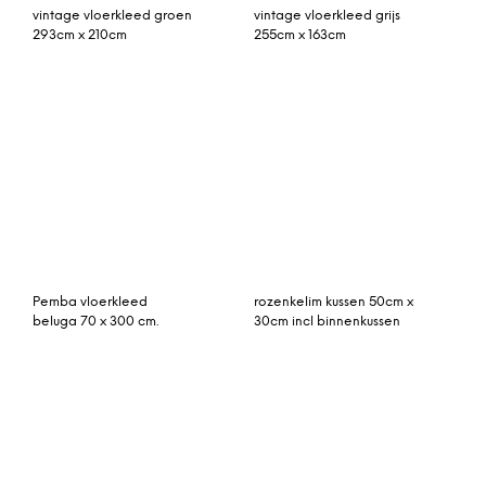
86cm x 45cm
blauw 300cm x 200cm
beni ouarain 315cm x
beni ouarain 300cm x
222cm hoogpolig
165cm hoogpolig
vloerkleed
vloerkleed