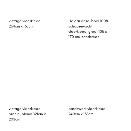
patchwork vloerkleed
klein vintage vloerkleed
blauw 240cm x 170cm
81cm x 49cm
Perletta Carpets Salsa
vintage vloerkleed blauw
vloerkleed 200×300
276cm x 155cm