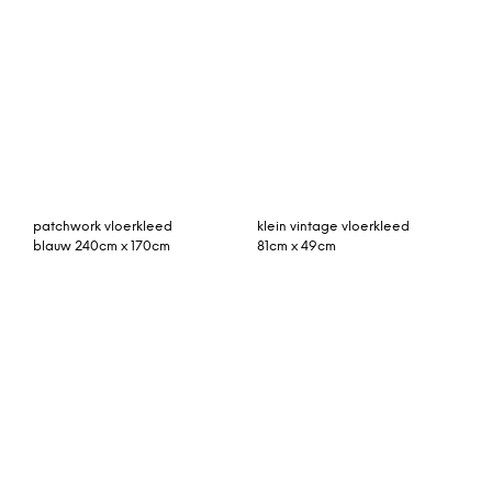
vintage vloerkleed
250cm x 155cm
© My Beautiful Happy Living |
Contact
|
Algemene voorwaarden
|
Privacy statement
|
Cookies