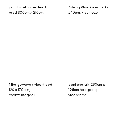
rozenkelim 280cm x
Karin vloerkleed
158cm
lichtblauw groot 150 x
200 cm.
Solid viskos vloerkleed
grijs patchwork
180 x 270 cm. francis
vloerkleed 239cm x
pearl (beige)
170cm