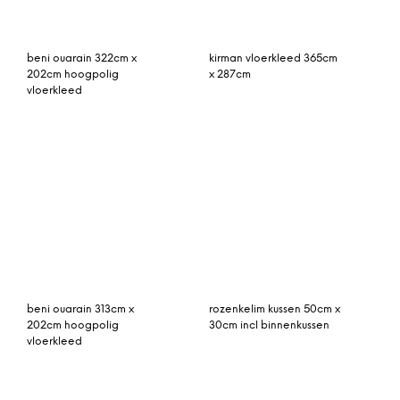
Vintage vloerkleed rood,
Rozenkelim kussen 50cm
oudroze 294cm x 190cm
x 30cm incl binnenkussen
(nr 15107)
vintage vloerkleed groen
vintage vloerkleed grijs
293cm x 210cm
255cm x 163cm