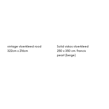
Mira geweven vloerkleed
beni ouarain 293cm x
120 x 170 cm,
195cm hoogpolig
chartreusegeel
vloerkleed