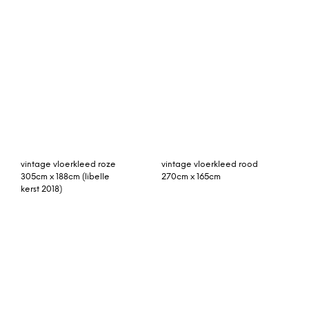
vloerkleed, groot 105 x
170 cm, zandsteen
vintage vloerkleed
patchwork vloerkleed
oranje, blauw 321cm x
240cm x 158cm
203cm