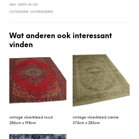
SKU:
32819-01-312
CATEGORIE:
VLOERKLEDEN
Wat anderen ook interessant
vinden
vintage vloerkleed rood
vintage vloerkleed creme
286cm x 198cm
376cm x 283cm