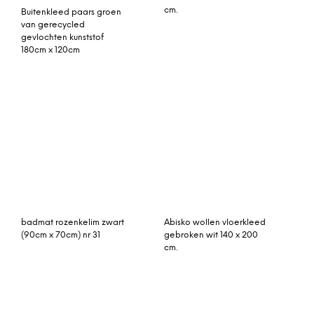
cm.
Buitenkleed paars groen
van gerecycled
gevlochten kunststof
180cm x 120cm
badmat rozenkelim zwart
Abisko wollen vloerkleed
(90cm x 70cm) nr 31
gebroken wit 140 x 200
cm.
paars patchwork
vloerkleed 310cm x 215cm
vintage vloerkleed blauw
325cm x 195cm (libelle
November 2018)