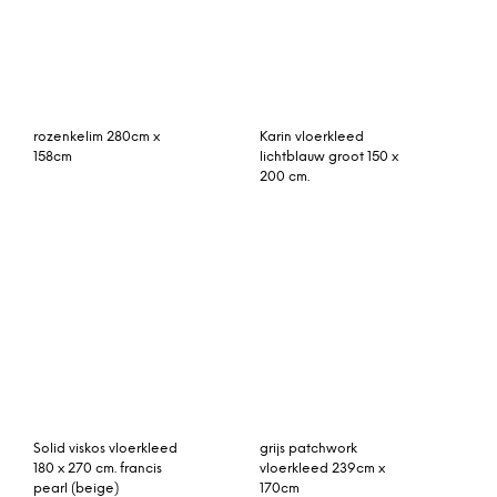
vintage vloerkleed roze
vintage vloerkleed rood
305cm x 188cm (libelle
270cm x 165cm
kerst 2018)
vintage vloerkleed
Helgar vierdubbel 100%
264cm x 163cm
schapenvacht