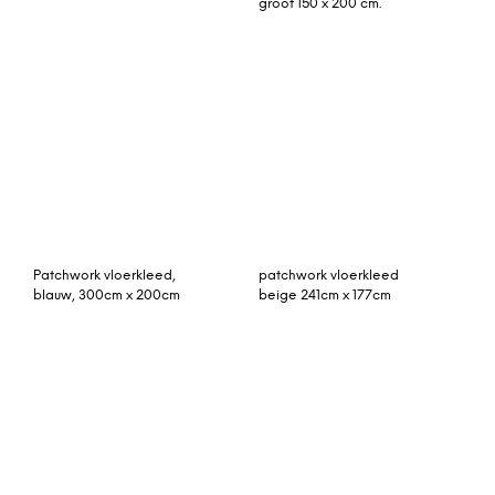
vloerkleed
beni ouarain 313cm x
rozenkelim kussen 50cm x
202cm hoogpolig
30cm incl binnenkussen
vloerkleed