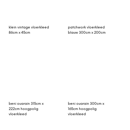
vintage vloerkleed rood
Solid viskos vloerkleed
322cm x 216cm
250 x 350 cm. francis
pearl (beige)
patchwork vloerkleed,
Artistiq Vloerkleed 170 x
rood 300cm x 210cm
240cm, kleur roze