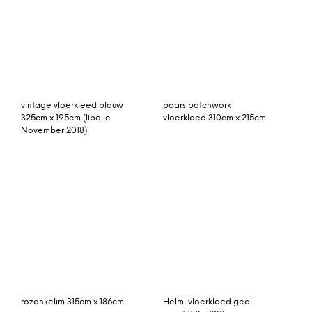
rozenkelim 315cm x 186cm
Helmi vloerkleed geel
groot 150 x 200 cm.
Patchwork vloerkleed,
patchwork vloerkleed
blauw, 300cm x 200cm
beige 241cm x 177cm
beni ouarain 322cm x
kirman vloerkleed 365cm
202cm hoogpolig
x 287cm