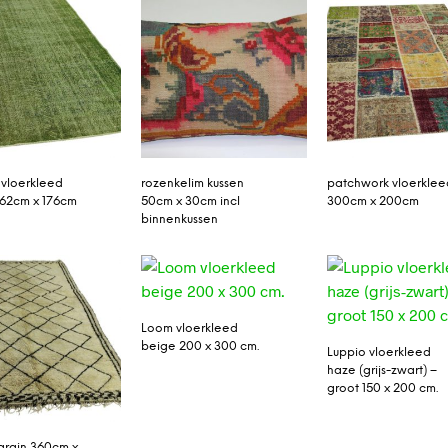
 vloerkleed
rozenkelim kussen
patchwork vloerklee
62cm x 176cm
50cm x 30cm incl
300cm x 200cm
binnenkussen
Loom vloerkleed
beige 200 x 300 cm.
Luppio vloerkleed
haze (grijs-zwart) –
groot 150 x 200 cm.
arain 360cm x