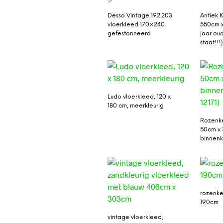
Desso Vintage 192.203
Antiek K
vloerkleed 170×240
550cm 
gefestonneerd
jaar oud
staat!!!)
Ludo vloerkleed, 120 x
180 cm, meerkleurig
Rozenke
50cm x 
binnenku
rozenke
190cm
vintage vloerkleed,