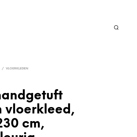
/
VLOERKLEDEN
handgetuft
 vloerkleed,
230 cm,