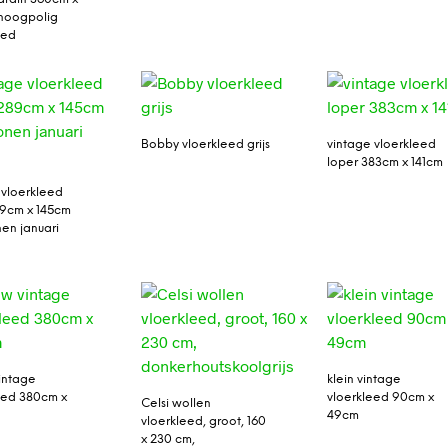
hoogpolig
eed
Bobby vloerkleed grijs
vintage vloerkleed
loper 383cm x 141cm
 vloerkleed
89cm x 145cm
en januari
intage
klein vintage
eed 380cm x
vloerkleed 90cm x
Celsi wollen
49cm
vloerkleed, groot, 160
x 230 cm,