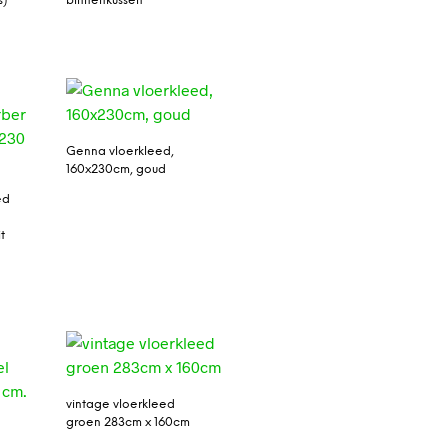
s)
binnenkussen
Genna vloerkleed,
160x230cm, goud
ed
t
vintage vloerkleed
groen 283cm x 160cm