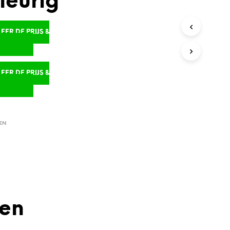
leurig
ER DE PRIJS &
D
ER DE PRIJS &
D
EN
den