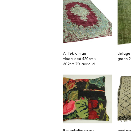
Antiek Kirman
vintage
vloerkleed 420cm x
groen 2
302cm 70 jaar oud
Rozenkelim kussen
beni ou