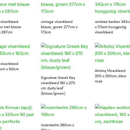
 vloerkleed
vintage vloerkleed
antieke berber 343
ur met blauw
blauw, groen 277cm x
x 176cm hoogpolig
x 287cm
173cm
vloerkleed
 vloerkleed
55cm x 163cm
Artistiq Vloerkleed
200 x 300cm, kleur
Signature Greek Key
roze
vloerkleed 180 x 270
cm. dusty leaf
(blauw/groen)
rozenkelim 280cm x