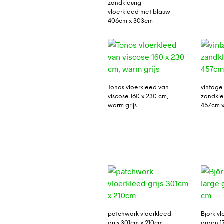
zandkleurig
vloerkleed met blauw
406cm x 303cm
Tonos vloerkleed van
vintage
viscose 160 x 230 cm,
zandkle
warm grijs
457cm 
patchwork vloerkleed
Björk v
grijs 301cm x 210cm
groen 