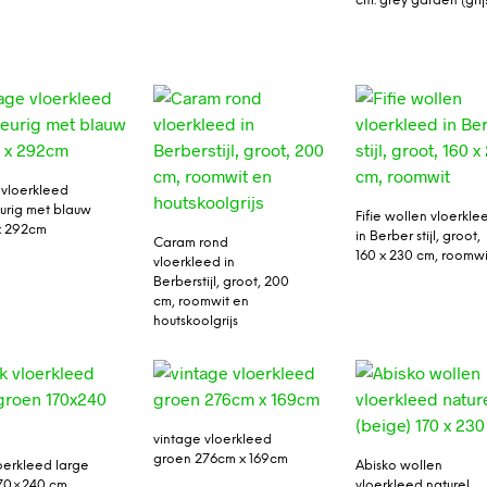
cm. grey garden (grij
 vloerkleed
urig met blauw
Fifie wollen vloerkle
x 292cm
in Berber stijl, groot,
Caram rond
160 x 230 cm, roomwi
vloerkleed in
Berberstijl, groot, 200
cm, roomwit en
houtskoolgrijs
vintage vloerkleed
groen 276cm x 169cm
loerkleed large
Abisko wollen
170×240 cm
vloerkleed naturel