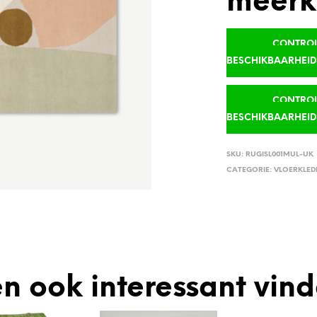
meerk
CONTROLE
BESCHIKBAARHEI
CONTROLE
BESCHIKBAARHEI
SKU:
RUGISL001MUL-UK
CATEGORIE:
VLOERKLED
n ook interessant vin