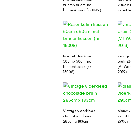
50cm x 50cm incl
200cm 
binnenkussen (nr 11149)
vloerkl
Rozenkelim kussen
vintage
50cm x 50cm incl
bruin 2
binnenkussen (nr
(VT Won
15008)
2019)
Vintage vloerkleed,
blauw v
chocolade bruin
vloerkl
285cm x 183cm
290cm