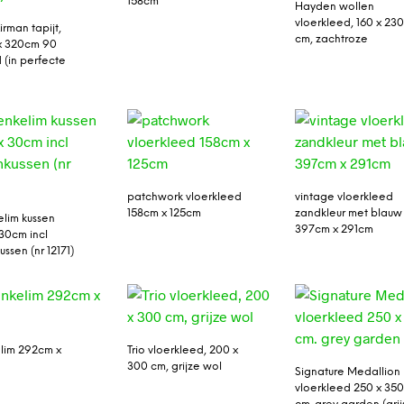
158cm
Hayden wollen
vloerkleed, 160 x 23
irman tapijt,
cm, zachtroze
x 320cm 90
 (in perfecte
patchwork vloerkleed
vintage vloerkleed
158cm x 125cm
zandkleur met blauw
lim kussen
397cm x 291cm
30cm incl
ssen (nr 12171)
lim 292cm x
Trio vloerkleed, 200 x
300 cm, grijze wol
Signature Medallion
vloerkleed 250 x 35