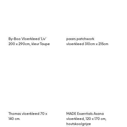
140 cm.
vloerkleed, 120 x 170 cm,
houtskoolgrijze
katoenmix
Rozenkelim kussen 50cm
Rozenkelim kussen 50cm
x 50cm incl binnenkussen
x 30cm incl binnenkussen
(nr 15017)
(nr 12171)