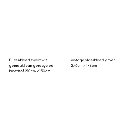
rozenkelim 280cm x
vintage vloerkleed
195cm
groen, roze 270cm x
168cm
Flower vloerkleed lagoon
70 x 300 cm.