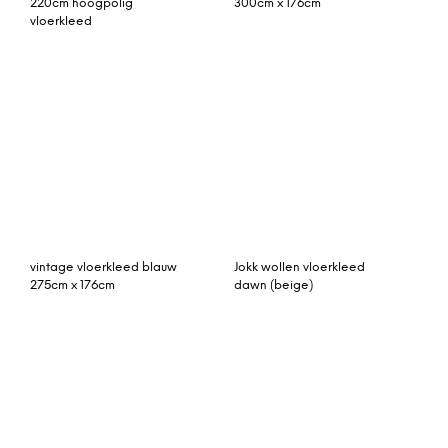
Rozenkelim kussen 50cm
vintage loper 338cm x
x 50cm incl binnenkussen
151cm (uitgeleend voor
(nr 16230)
fotoshoot)
vintage vloerkleed grijs
bruin patchwork
278cm x 167cm
vloerkleed 304cm x
202cm