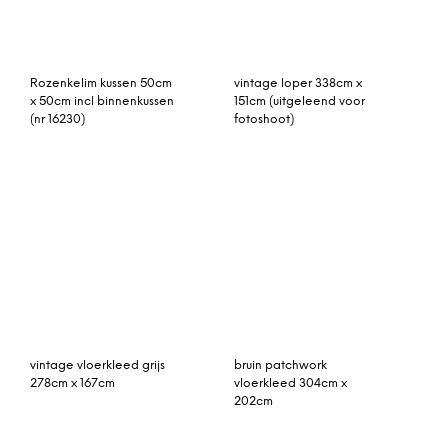
Buitenkleed zwart wit
vintage vloerkleed groen
gemaakt van gerecycled
276cm x 173cm
kunststof 210cm x 150cm