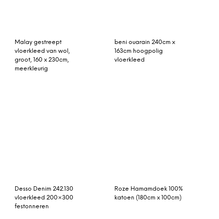
festonneren
Tofta Wave vloerkleed 80
rozenkelim kussen 50cm x
x 250 cm blauw
50cm incl binnenkussen