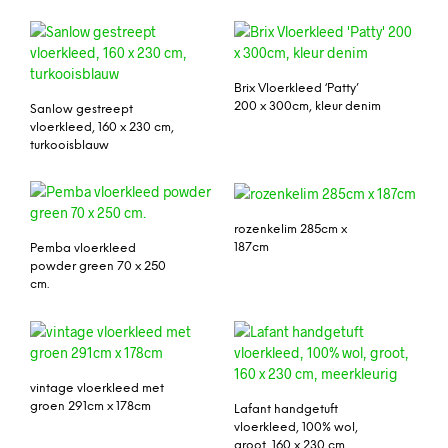
Brix Vloerkleed ‘Patty’
200 x 300cm, kleur denim
Sanlow gestreept
vloerkleed, 160 x 230 cm,
turkooisblauw
rozenkelim 285cm x
187cm
Pemba vloerkleed
powder green 70 x 250
cm.
vintage vloerkleed met
groen 291cm x 178cm
Lafant handgetuft
vloerkleed, 100% wol,
groot, 160 x 230 cm,