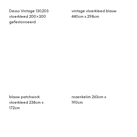
By-Boo vloerkleed
vintage vloerkleed blauw
‘Gump’ 200 x 300cm,
268cm x 169cm
kleur green