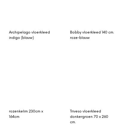
cm.
klein vintage vloerkleed
85cm x 47cm
Särö vloerkleed zwart
170×230 cm