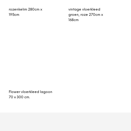
© My Beautiful Happy Living |
Contact
|
Algemene voorwaarden
|
Privacy statement
|
Cookies