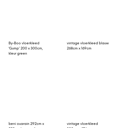
beni ouarain 292cm x
vintage vloerkleed
220cm hoogpolig
300cm x 176cm
vloerkleed
vintage vloerkleed blauw
Jokk wollen vloerkleed
275cm x 176cm
dawn (beige)