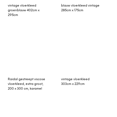
By-Boo Vloerkleed ‘Liv’
paars patchwork
200 x 290cm, kleur Taupe
vloerkleed 310cm x 215cm
Thomas vloerkleed 70 x
MADE Essentials Asana