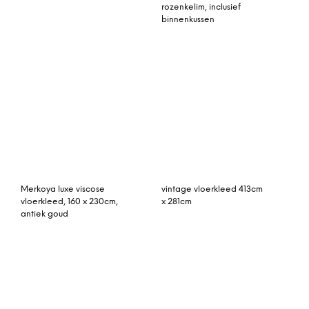
rozenkelim, inclusief
binnenkussen
vintage vloerkleed 413cm
x 281cm
Merkoya luxe viscose
vloerkleed, 160 x 230cm,
antiek goud
Archipelago vloerkleed
Bobby vloerkleed 140 cm.
indigo (blauw)
roze-blauw
rozenkelim 230cm x
164cm
Triveso vloerkleed
donkergroen 70 x 260