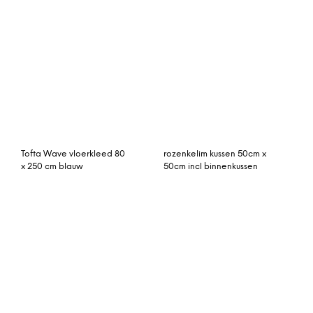
Desso Vintage 130.203
vintage vloerkleed blauw
vloerkleed 200×300
440cm x 298cm
gefestonneerd
blauw patchwork
rozenkelim 263cm x
vloerkleed 238cm x
190cm
172cm