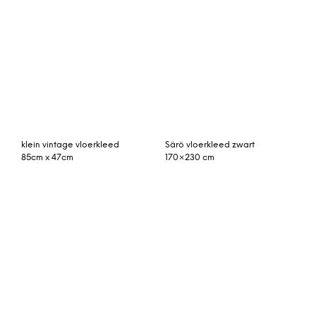
vintage vloerkleed
blauw vloerkleed vintage
groenblauw 402cm x
285cm x 175cm
295cm
Raidal gestreept viscose
vintage vloerkleed
vloerkleed, extra groot,
303cm x 229cm
200 x 300 cm, karamel