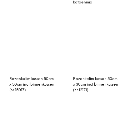
Malay gestreept
beni ouarain 240cm x
vloerkleed van wol,
163cm hoogpolig
groot, 160 x 230cm,
vloerkleed
meerkleurig
Desso Denim 242.130
Roze Hamamdoek 100%
vloerkleed 200×300
katoen (180cm x 100cm)