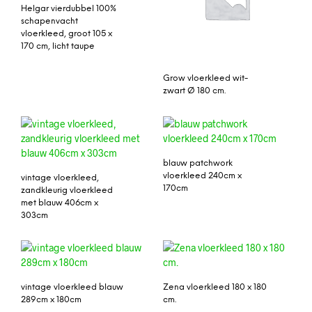
Helgar vierdubbel 100%
schapenvacht
vloerkleed, groot 105 x
170 cm, licht taupe
Grow vloerkleed wit-
zwart Ø 180 cm.
blauw patchwork
vloerkleed 240cm x
vintage vloerkleed,
170cm
zandkleurig vloerkleed
met blauw 406cm x
303cm
vintage vloerkleed blauw
Zena vloerkleed 180 x 180
289cm x 180cm
cm.