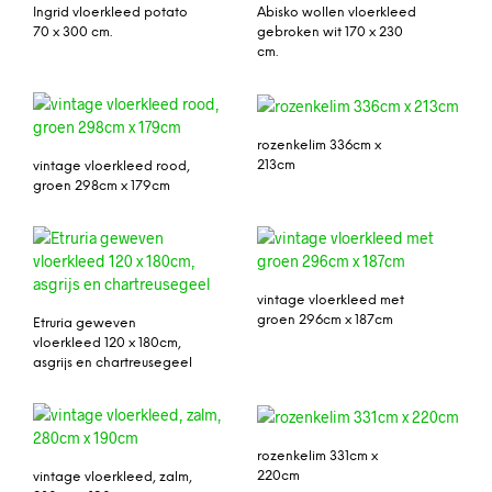
Ingrid vloerkleed potato
Abisko wollen vloerkleed
70 x 300 cm.
gebroken wit 170 x 230
cm.
rozenkelim 336cm x
213cm
vintage vloerkleed rood,
groen 298cm x 179cm
vintage vloerkleed met
groen 296cm x 187cm
Etruria geweven
vloerkleed 120 x 180cm,
asgrijs en chartreusegeel
rozenkelim 331cm x
220cm
vintage vloerkleed, zalm,