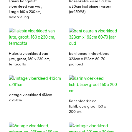
Lanua hangetuft
Rozenkelim kussen 50cm
vloerkleed van wol,
x 30cm incl binnenkussen
Large 160 x 230cm,
(nr 15098)
meerkleurig
Halesia vloerkleed van
beni oaurain vloerkleed
jute, groot, 160 x 230 cm,
323cm x 192cm 60-70
terracotta
jaar oud
vintage vloerkleed 413cm
x 281cm
Karin vloerkleed
lichtblauw groot 150 x
200 cm.