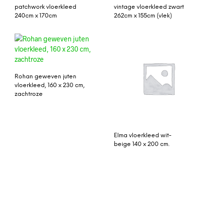
patchwork vloerkleed
vintage vloerkleed zwart
240cm x 170cm
262cm x 155cm (vlek)
Rohan geweven juten
vloerkleed, 160 x 230 cm,
zachtroze
Elma vloerkleed wit-
beige 140 x 200 cm.
vintage vloerkleed groen
Confect vloerkleed
292cm x 192cm
aubergine (lila)