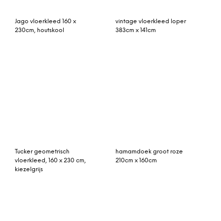
Rozenkelim kussen 50cm
vintage vloerkleed
x 30cm incl binnenkussen
267cm x 156cm
(nr 15216)
vintage vloerkleed groen
Mosaiikki vloerkleed 160 x
280cm x 167cm
230 cm.