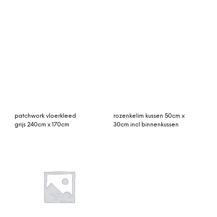
zwart 160 x 260 cm.
172cm
vintage vloerkleed
rozenkelim 344cm x
oranje 272cm x 164cm
216cm