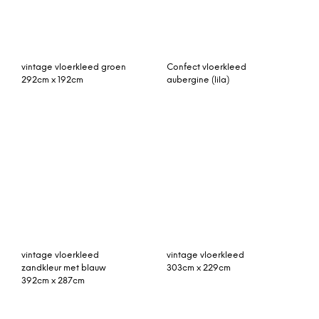
vintage vloerkleed
303cm x 229cm
vintage vloerkleed
zandkleur met blauw
392cm x 287cm
Karma vloerkleed 160 x
230 cm.
Helgar vierdubbel 100%
schapenvacht
vloerkleed, groot 105 x
170 cm, zandsteen
Jago vloerkleed 160 x
vintage vloerkleed loper