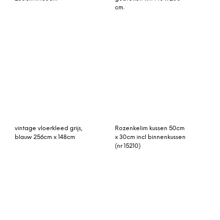
Patchwork vloerkleed,
vintage vloerkleed
vintage, groen 297cm x
zandkleurig vloerkleed
217cm
met blauw 407cm x
293cm
Rime vloerkleed
grijs patchwork
donkergrijs groot 200 x
vloerkleed 241cm x 171cm
300 cm.