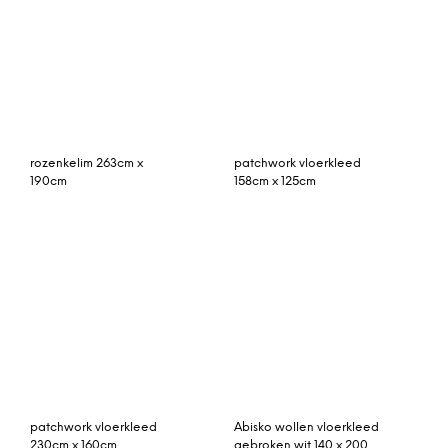
vintage vloerkleed grijs,
Rozenkelim kussen 50cm
blauw 256cm x 148cm
x 30cm incl binnenkussen
(nr 15210)