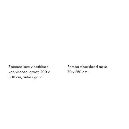
By-Boo vloerkleed
patchwork vloerkleed
‘Patchwork Mono’ 200 x
grijs 240cm x 170cm
290cm, kleur antraciet
Mira geweven vloerkleed
Kampa vloerkleed 140 x
160 x 230 cm, meerkleurig
200 cm.