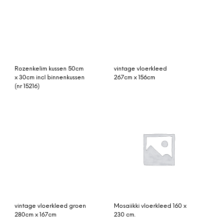
patchwork vloerkleed
rozenkelim kussen 50cm x
grijs 240cm x 170cm
30cm incl binnenkussen
Elma vloerkleed wit-
Rozenkelim, 286cm x