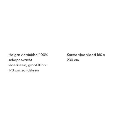
230cm, houtskool
383cm x 141cm
Tucker geometrisch
hamamdoek groot roze
vloerkleed, 160 x 230 cm,
210cm x 160cm
kiezelgrijs