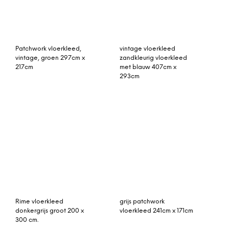
Camden geruit
Bugs vloerkleed blauw
vloerkleed 160 x 230 cm,
zwart en gebroken wit