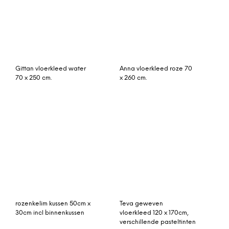
Epicoco luxe vloerkleed
Pemba vloerkleed aqua
van viscose, groot, 200 x
70 x 250 cm.
300 cm, antiek goud