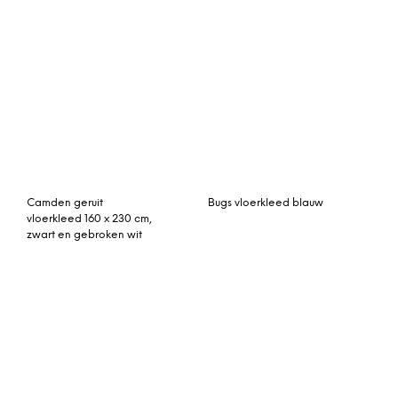
vintage vloerkleed
oranje 288cm x 188cm
© My Beautiful Happy Living |
Contact
|
Algemene voorwaarden
|
Privacy statement
|
Cookies