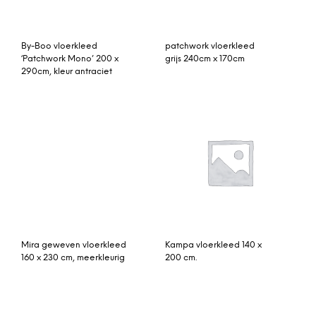
rozenkelim 263cm x
patchwork vloerkleed
190cm
158cm x 125cm
patchwork vloerkleed
Abisko wollen vloerkleed
230cm x 160cm
gebroken wit 140 x 200
cm.