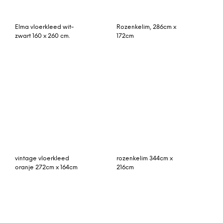
Gittan vloerkleed water
Anna vloerkleed roze 70
70 x 250 cm.
x 260 cm.
rozenkelim kussen 50cm x
Teva geweven
30cm incl binnenkussen
vloerkleed 120 x 170cm,
verschillende pasteltinten