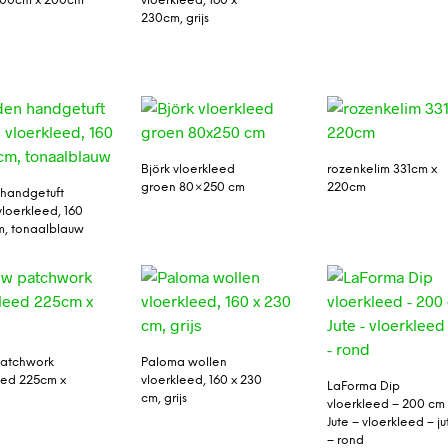
300cm x 200cm
vloerkleed, 160 x
230cm, grijs
Björk vloerkleed
rozenkelim 331cm x
groen 80×250 cm
220cm
handgetuft
vloerkleed, 160
m, tonaalblauw
patchwork
Paloma wollen
eed 225cm x
vloerkleed, 160 x 230
LaForma Dip
cm, grijs
vloerkleed – 200 cm
Jute – vloerkleed – ju
– rond