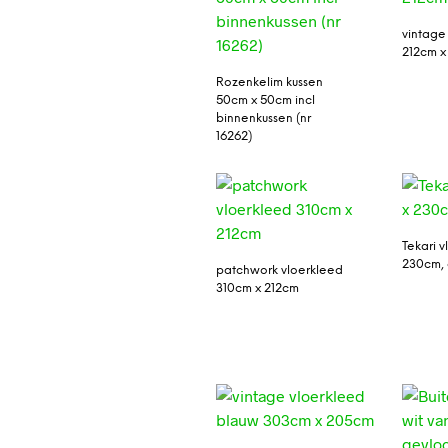
vintage
212cm x
Rozenkelim kussen
50cm x 50cm incl
binnenkussen (nr
16262)
Tekari v
230cm,
patchwork vloerkleed
310cm x 212cm