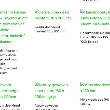
170 x 240 cm.
Gerda vloerkleed
mosterd 70 x 300 cm.
Hamamdoek, lila 10
katoen 180cm x 100
100% katoen
lim kussen nr
45cm x 45cm
gemaakt van
ieke
im, inclusief
ussen
Mino vloerkleed 190 
130 cm.
rk vloerkleed
Asbury geweven