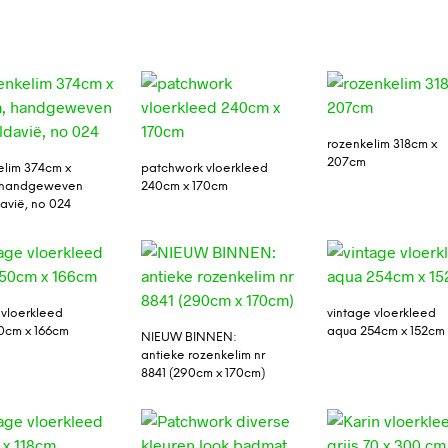
rozenkelim 318cm x
207cm
lim 374cm x
patchwork vloerkleed
 handgeweven
240cm x 170cm
davië, no 024
 vloerkleed
vintage vloerkleed
0cm x 166cm
aqua 254cm x 152cm
NIEUW BINNEN:
antieke rozenkelim nr
8841 (290cm x 170cm)