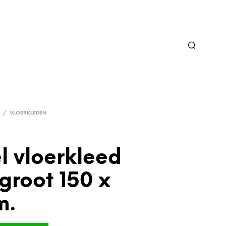
/
VLOERKLEDEN
l vloerkleed
groot 150 x
m.