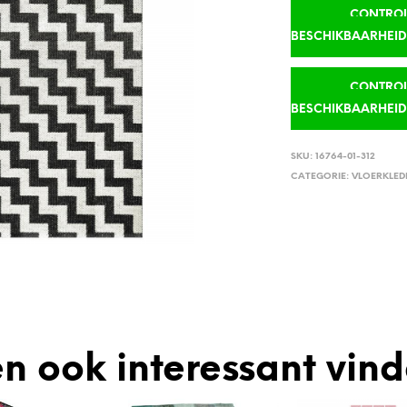
CONTROLE
BESCHIKBAARHEI
CONTROLE
BESCHIKBAARHEI
SKU:
16764-01-312
CATEGORIE:
VLOERKLED
n ook interessant vin