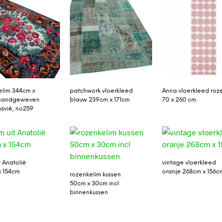
lim 344cm x
patchwork vloerkleed
Anna vloerkleed roz
 handgeweven
blauw 239cm x 171cm
70 x 260 cm.
davië, no259
t Anatolië
vintage vloerkleed
x 154cm
oranje 268cm x 156c
rozenkelim kussen
50cm x 30cm incl
binnenkussen