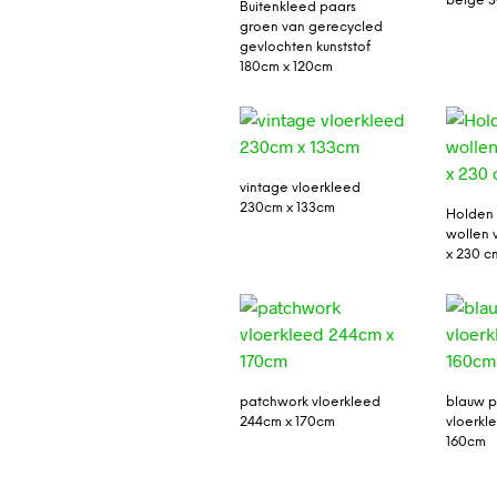
beige 
Buitenkleed paars
groen van gerecycled
gevlochten kunststof
180cm x 120cm
vintage vloerkleed
230cm x 133cm
Holden 
wollen 
x 230 c
patchwork vloerkleed
blauw 
244cm x 170cm
vloerkl
160cm