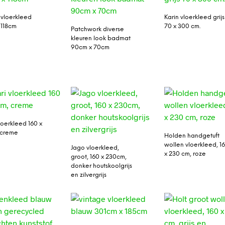
 vloerkleed
Karin vloerkleed grijs
 118cm
70 x 300 cm.
Patchwork diverse
kleuren look badmat
90cm x 70cm
loerkleed 160 x
 creme
Holden handgetuft
wollen vloerkleed, 1
Jago vloerkleed,
x 230 cm, roze
groot, 160 x 230cm,
donker houtskoolgrijs
en zilvergrijs