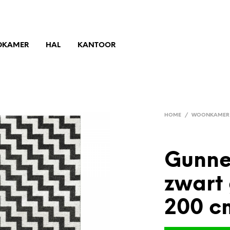
DKAMER
HAL
KANTOOR
HOME
/
WOONKAMER
Gunne
zwart 
200 c