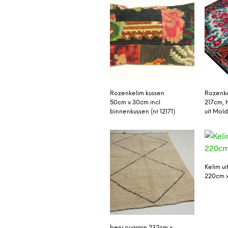
Rozenkelim kussen
Rozenke
50cm x 30cm incl
217cm,
binnenkussen (nr 12171)
uit Mol
Kelim ui
220cm 
beni ouarain 232cm x