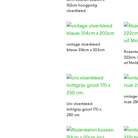
162cm hoogpolig
vloerkleed
vintage vloerkleed
blauw 314cm x 203cm
Rozenke
222cm,
uit Mol
vintage
roze 25
Uni vloerkleed
lichtgrijs groot 170 x
250 cm.