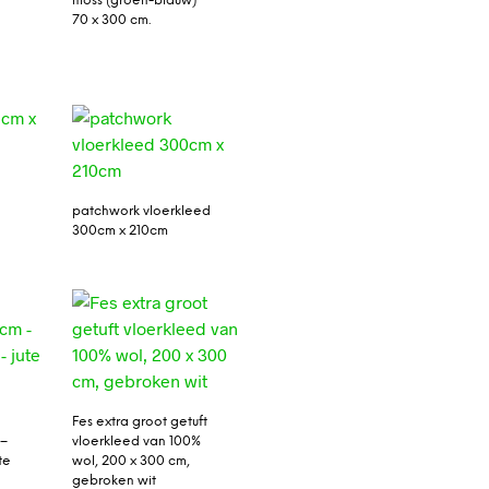
moss (groen-blauw)
70 x 300 cm.
patchwork vloerkleed
300cm x 210cm
Fes extra groot getuft
 –
vloerkleed van 100%
te
wol, 200 x 300 cm,
gebroken wit