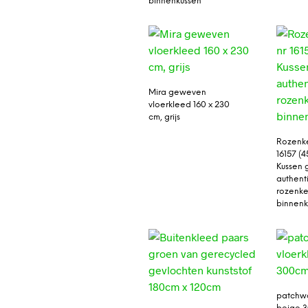
binnenkussen
Mira geweven
vloerkleed 160 x 230
cm, grijs
Rozenke
16157 (
Kussen 
authent
rozenkel
binnenk
patchwo