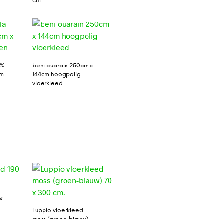
cm.
0%
beni ouarain 250cm x
cm
144cm hoogpolig
vloerkleed
x
Luppio vloerkleed