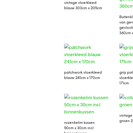
vintage vloerkleed
blauw 303cm x 205cm
Buitenk
van ger
gevloch
360cm 
patchwork vloerkleed
grijs p
blauw 241cm x 170cm
vloerkl
171cm
vintage
groen 2
rozenkelim kussen
50cm x 30cm incl