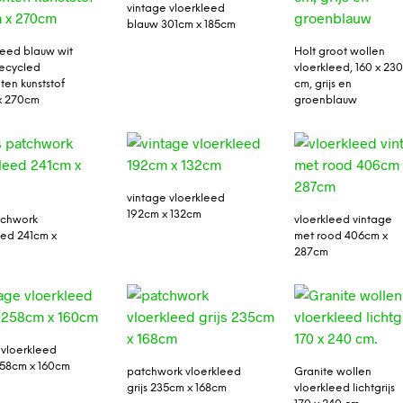
vintage vloerkleed
blauw 301cm x 185cm
leed blauw wit
Holt groot wollen
ecycled
vloerkleed, 160 x 23
ten kunststof
cm, grijs en
x 270cm
groenblauw
vintage vloerkleed
192cm x 132cm
atchwork
vloerkleed vintage
eed 241cm x
met rood 406cm x
287cm
 vloerkleed
58cm x 160cm
patchwork vloerkleed
Granite wollen
grijs 235cm x 168cm
vloerkleed lichtgrijs