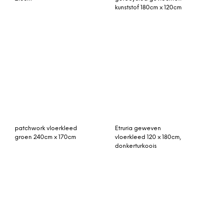
rozenkelim kussen 50cm x
Rozenkelim kussen 50cm
50cm incl binnenkussen
x 50cm incl binnenkussen
(nr 16102)
vintage vloerkleed
Artistiq Vloerkleed 200 x
jeansblauw 271cm x 171cm
300cm, kleur roze