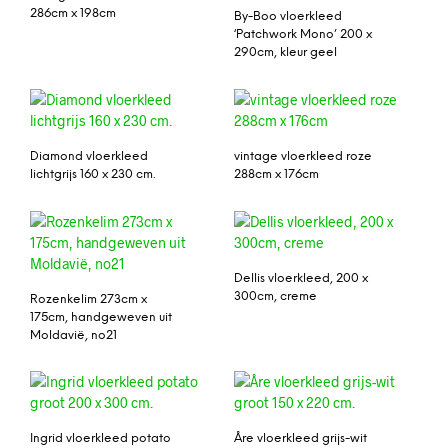
286cm x 198cm
By-Boo vloerkleed
‘Patchwork Mono’ 200 x
290cm, kleur geel
Diamond vloerkleed
vintage vloerkleed roze
lichtgrijs 160 x 230 cm.
288cm x 176cm
Dellis vloerkleed, 200 x
300cm, creme
Rozenkelim 273cm x
175cm, handgeweven uit
Moldavië, no21
Ingrid vloerkleed potato
Åre vloerkleed grijs-wit