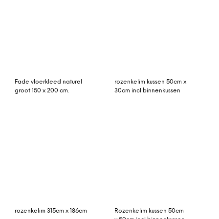
vintage vloerkleed
Viskos entrance
donkerblauw 250cm x
vloerkleed 200 x 320 cm.
150cm (libelle week 52)
midnight blue (blauw)