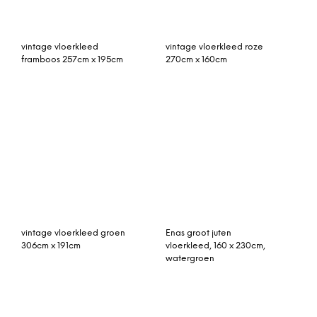
rozenkelim kussen 50cm x
rozenkelim kussen 50cm x
50cm incl binnenkussen
50cm incl binnenkussen
rozenkelim 336cm x
Buitenkleed rood wit van
213cm
gerecycled gevlochten
kunststof 180cm x 120cm