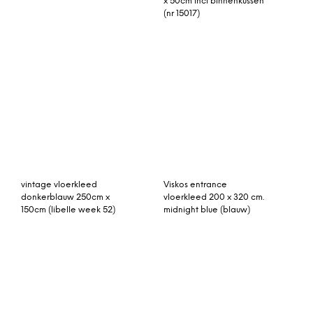
Gunter hoogpolig
vintage vloerkleed paars,
vloerkleed, 120 x 170cm,
groen 280cm x 168cm
ecru en
middernachtblauw
Henrik handgenaaid
Rozenkelim kussen 50cm
wollen vloerkleed 160 x
x 50cm incl binnenkussen
230 cm, geel en grijs
(nr 15043)