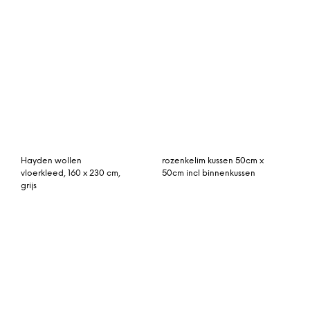
vintage vloerkleed
vintage vloerkleed roze
framboos 257cm x 195cm
270cm x 160cm
vintage vloerkleed groen
Enas groot juten
306cm x 191cm
vloerkleed, 160 x 230cm,
watergroen