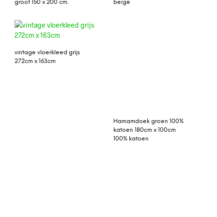
groot 150 x 200 cm.
beige
vintage vloerkleed grijs
272cm x 163cm
Hamamdoek groen 100%
katoen 180cm x 100cm
100% katoen
patchwork vloerkleed
Ingrid vloerkleed zwart
antraciet 299cm x 208cm
70 x 250 cm.
Anna vloerkleed zwart
groot 150 x 200 cm.