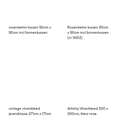
geel, rood vintage
vintage vloerkleed rood
vloerkleed 413cm x 307
227cm x 150cm
vintage vloerkleed met
Rally vloerkleed
paars 296cm x 167cm
lichtblauw