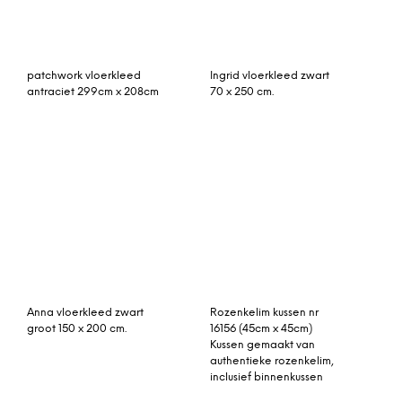
Rozenkelim kussen nr
16156 (45cm x 45cm)
Kussen gemaakt van
authentieke rozenkelim,
inclusief binnenkussen
vintage vloerkleed
267cm x 163cm
Hamamdoek, lila 100%
katoen 180cm x 100cm
100% katoen
Jangala botanisch wollen
vloerkleed, 160 x 230 cm,
roze en turkooisblauw