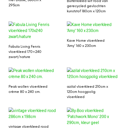
met blauw, 380cm x
Buitenkleed wit rood van
295cm
gerecycled gevlochten
kunststof 180cm x 120cm
Kave Home vloerkleed
‘Amy’ 160 x 230cm
Fabula Living Fenris
vloerkleed 170×240
zwart/nature
Peak wollen vloerkleed
azilal vloerkleed 210cm x
crème 80 x 240 cm.
120cm hoogpolig
vloerkleed
vintage vloerkleed rood