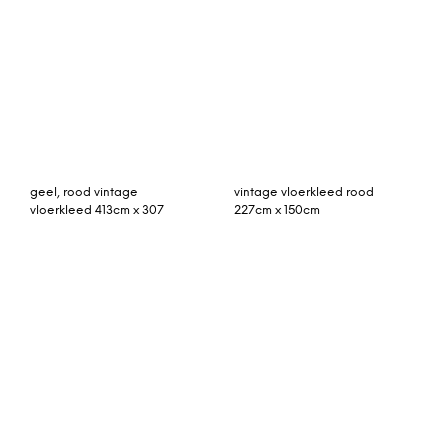
Buitenkleed paars groen
van gerecycled
gevlochten kunststof
180cm x 120cm
© My Beautiful Happy Living |
Contact
|