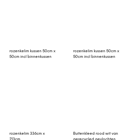
patchwork vloerkleed
Etruria geweven
groen 240cm x 170cm
vloerkleed 120 x 180cm,
donkerturkoois