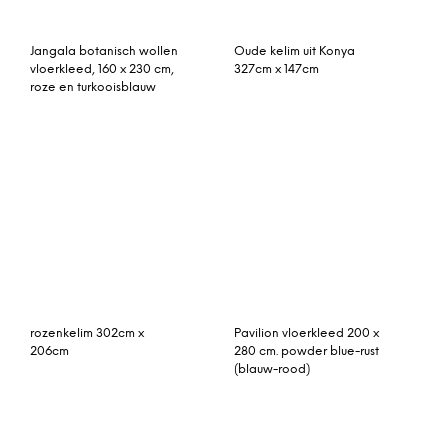
Fade vloerkleed naturel
rozenkelim kussen 50cm x
groot 150 x 200 cm.
30cm incl binnenkussen
rozenkelim 315cm x 186cm
Rozenkelim kussen 50cm
x 50cm incl binnenkussen
(nr 15017)