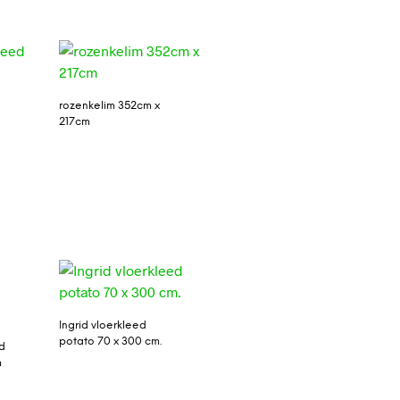
rozenkelim 352cm x
217cm
Ingrid vloerkleed
potato 70 x 300 cm.
d
m