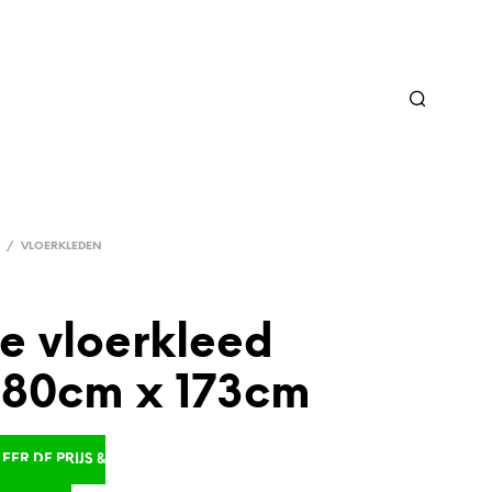
/
VLOERKLEDEN
e vloerkleed
280cm x 173cm
ER DE PRIJS &
D