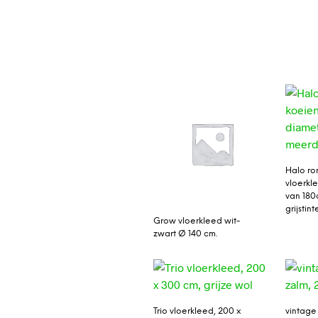
Halo ro
vloerkl
van 180
grijstint
Grow vloerkleed wit-
zwart Ø 140 cm.
Trio vloerkleed, 200 x
vintage