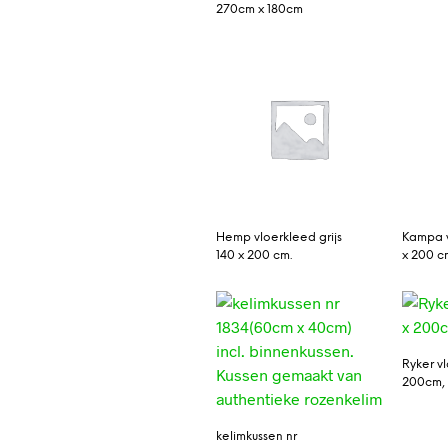
270cm x 180cm
Hemp vloerkleed grijs
Kampa v
140 x 200 cm.
x 200 c
Ryker vl
200cm, g
kelimkussen nr