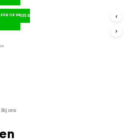
ER DE PRIJS &
D
EN
 Bij ons
den