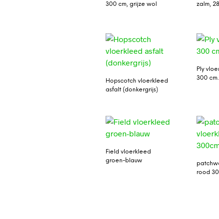
300 cm, grijze wol
zalm, 2
Ply vlo
300 cm.
Hopscotch vloerkleed
asfalt (donkergrijs)
Field vloerkleed
groen-blauw
patchwo
rood 3