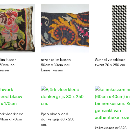
lim kussen
rozenkelim kussen
Gunnel vloerkleed
50cm incl
50cm x 30cm incl
zwart 70 x 250 cm.
ussen
binnenkussen
rk vloerkleed
Björk vloerkleed
41cm x 170cm
donkergrijs 80 x 250
cm.
kelimkussen nr 1828