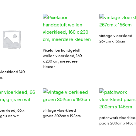
vintage vloerkleed
267cm x 156cm
Pixelation handgetuft
wollen vloerkleed, 160
x 230 cm, meerdere
kleuren
loerkleed 140
m.
oerkleed, 66 x
vintage vloerkleed
rijs en wit
groen 302cm x 193cm
patchwork vloerklee
paars 200cm x 145c