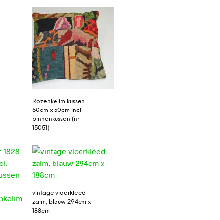
Rozenkelim kussen
50cm x 50cm incl
binnenkussen (nr
15051)
vintage vloerkleed
zalm, blauw 294cm x
188cm