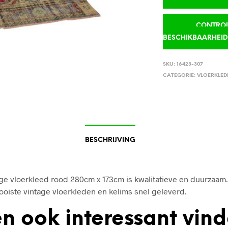
CONTROLE
BESCHIKBAARHEI
SKU:
16423-307
CATEGORIE:
VLOERKLED
BESCHRIJVING
ge vloerkleed rood 280cm x 173cm is kwalitatieve en duurzaam.
mooiste vintage vloerkleden en kelims snel geleverd.
n ook interessant vin