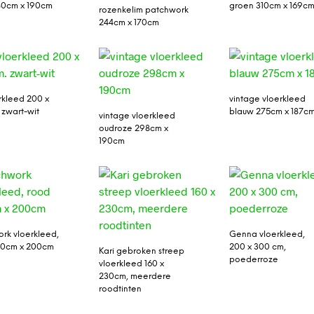
80cm x 190cm
groen 310cm x 169c
rozenkelim patchwork
244cm x 170cm
erkleed 200 x
vintage vloerkleed
 zwart-wit
blauw 275cm x 187c
vintage vloerkleed
oudroze 298cm x
190cm
rk vloerkleed,
Genna vloerkleed,
00cm x 200cm
200 x 300 cm,
Kari gebroken streep
poederroze
vloerkleed 160 x
230cm, meerdere
roodtinten