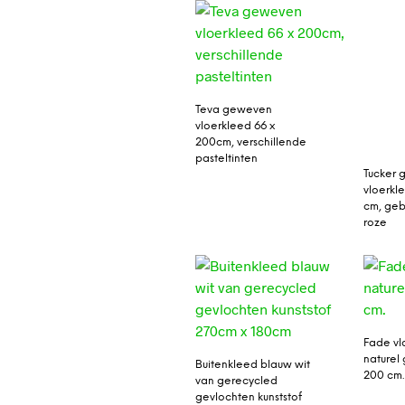
Teva geweven
vloerkleed 66 x
200cm, verschillende
pasteltinten
Tucker 
vloerkl
cm, geb
roze
Fade vl
naturel 
Buitenkleed blauw wit
200 cm.
van gerecycled
gevlochten kunststof