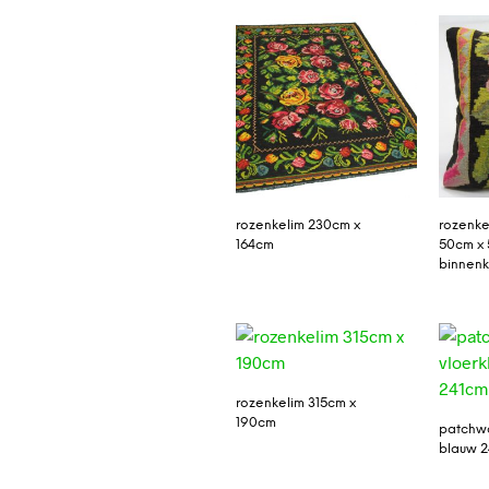
rozenkelim 230cm x
rozenke
164cm
50cm x 
binnenk
rozenkelim 315cm x
190cm
patchwo
blauw 2