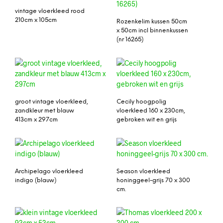
vintage vloerkleed rood
210cm x 105cm
Rozenkelim kussen 50cm
x 50cm incl binnenkussen
(nr 16265)
groot vintage vloerkleed,
Cecily hoogpolig
zandkleur met blauw
vloerkleed 160 x 230cm,
413cm x 297cm
gebroken wit en grijs
Archipelago vloerkleed
Season vloerkleed
indigo (blauw)
honinggeel-grijs 70 x 300
cm.