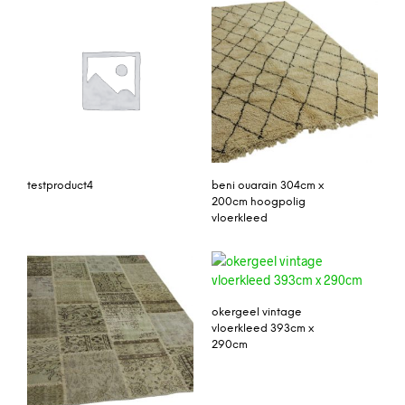
testproduct4
beni ouarain 304cm x
200cm hoogpolig
vloerkleed
okergeel vintage
vloerkleed 393cm x
290cm