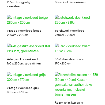
216cm hoogpolig
50cm incl binnenkussen
vloerkleed
vintage vloerkleed beige
patchwork vloerkleed
280cm x 200cm
250cm x 216cm
Axle gestikt vloerkleed
Särö vloerkleed zwart
160 x 230cm, groentinten
170×230 cm
vintage vloerkleed grijs
300cm x 170cm
Rozenkelim kussen nr