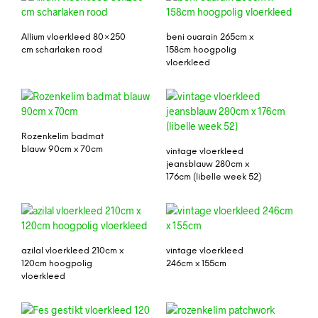
Allium vloerkleed 80×250
beni ouarain 265cm x
cm scharlaken rood
158cm hoogpolig
vloerkleed
Rozenkelim badmat
blauw 90cm x 70cm
vintage vloerkleed
jeansblauw 280cm x
176cm (libelle week 52)
azilal vloerkleed 210cm x
vintage vloerkleed
120cm hoogpolig
246cm x 155cm
vloerkleed