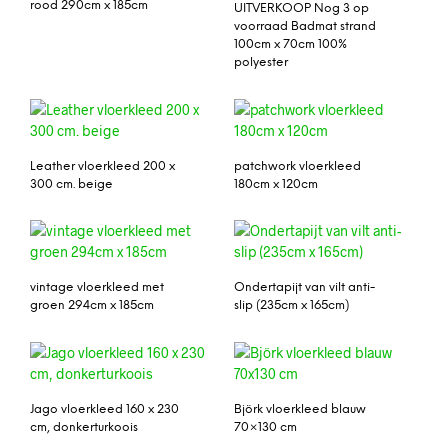
rood 290cm x 185cm
UITVERKOOP Nog 3 op
voorraad Badmat strand
100cm x 70cm 100%
polyester
Leather vloerkleed 200 x
patchwork vloerkleed
300 cm. beige
180cm x 120cm
vintage vloerkleed met
Ondertapijt van vilt anti-
groen 294cm x 185cm
slip (235cm x 165cm)
Jago vloerkleed 160 x 230
Björk vloerkleed blauw
cm, donkerturkoois
70×130 cm