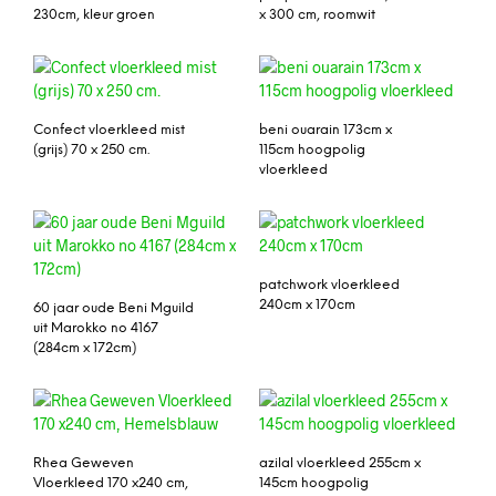
230cm, kleur groen
x 300 cm, roomwit
Confect vloerkleed mist
beni ouarain 173cm x
(grijs) 70 x 250 cm.
115cm hoogpolig
vloerkleed
patchwork vloerkleed
240cm x 170cm
60 jaar oude Beni Mguild
uit Marokko no 4167
(284cm x 172cm)
Rhea Geweven
azilal vloerkleed 255cm x
Vloerkleed 170 x240 cm,
145cm hoogpolig