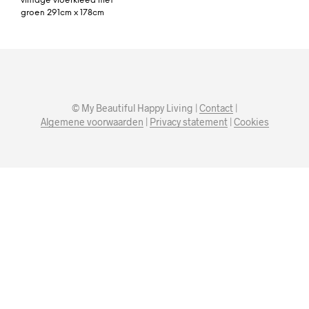
vintage vloerkleed met
groen 291cm x 178cm
© My Beautiful Happy Living |
Contact
|
Algemene voorwaarden
|
Privacy statement
|
Cookies