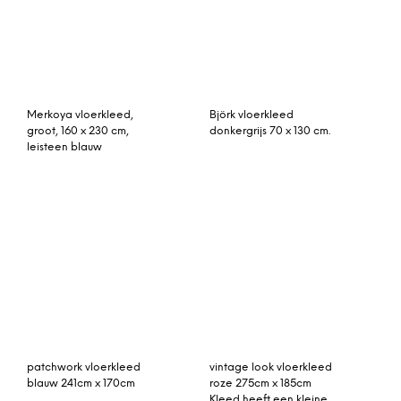
patchwork vloerkleed
vintage look vloerkleed
blauw 241cm x 170cm
roze 275cm x 185cm
Kleed heeft een kleine
beschadiging
Tint vloerkeed blauw 70 x
300 cm.