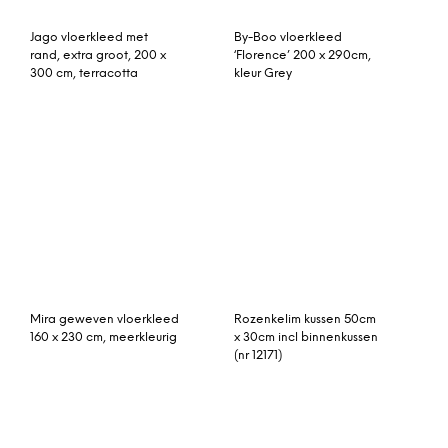
(nr 12171)
Patchwork vloerkleed,
Confect vloerkleed mist
vintage, groen 297cm x
(grijs) 70 x 250 cm.
217cm