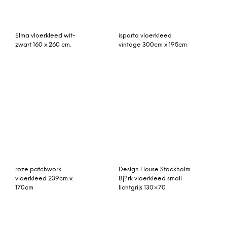
Elma vloerkleed wit-
zwart 160 x 260 cm.
roze patchwork
vloerkleed 239cm x
Design House Stockholm
170cm
Bj?rk vloerkleed small
lichtgrijs 130×70
vintage vloerkleed 168cm
x 100cm
vintage kelim no B433
(180cm x 290cm) Antieke
unieke kelim,