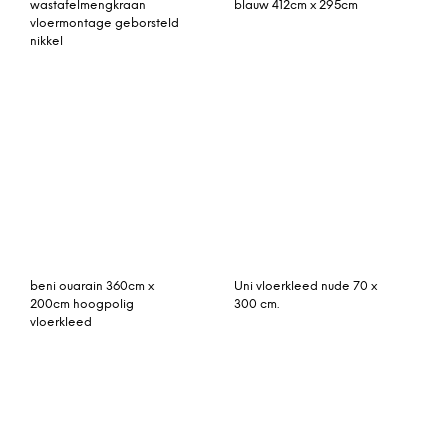
Vintage vloerkleed,
Jago vloerkleed 200 x
aubergine, 293cm x
300cm, gebroken wit
188cm