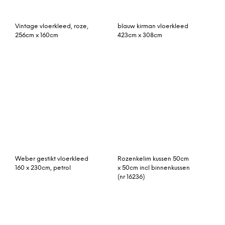
(nr 16236)
Rita vloerkleed grijs 70 x
Gerda vloerkleed
300 cm.
mosterd groot 150 x 200
cm.