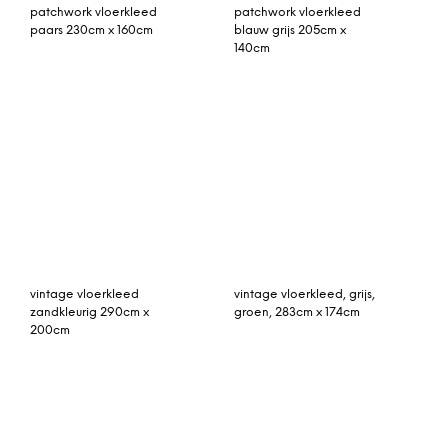
Merkoya vloerkleed,
Björk vloerkleed
groot, 160 x 230 cm,
donkergrijs 70 x 130 cm.
leisteen blauw