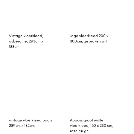
vintage vloerkleed paars
Abacus groot wollen
289cm x 182cm
vloerkleed, 160 x 230 cm,
roze en grij
Flaky fields wollen
Bugs vloerkleed blauw
vloerkleed 170 x 240 cm.