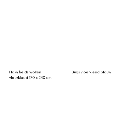
Vintage vloerkleed, roze,
blauw kirman vloerkleed
256cm x 160cm
423cm x 308cm
Weber gestikt vloerkleed
Rozenkelim kussen 50cm
160 x 230cm, petrol
x 50cm incl binnenkussen