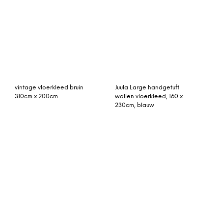
patchwork vloerkleed
patchwork vloerkleed
paars 230cm x 160cm
blauw grijs 205cm x
140cm
vintage vloerkleed
vintage vloerkleed, grijs,
zandkleurig 290cm x
groen, 283cm x 174cm
200cm