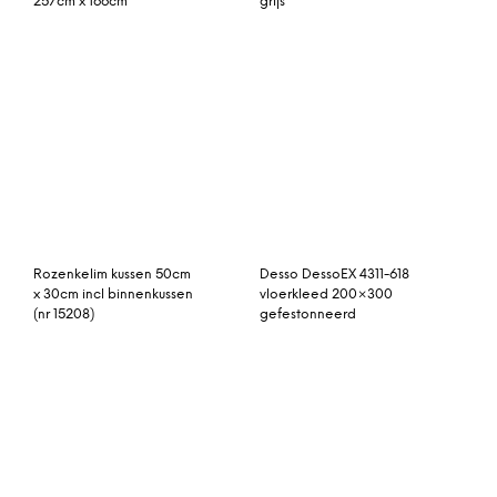
patchwork vloerkleed
Karin vloerkleed zwart
242cm x 178cm
groot 150 x 200 cm.