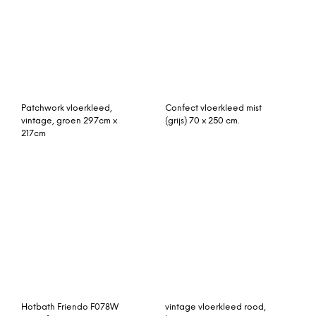
Hotbath Friendo F078W
vintage vloerkleed rood,
wastafelmengkraan
blauw 412cm x 295cm
vloermontage geborsteld
nikkel
beni ouarain 360cm x
Uni vloerkleed nude 70 x
200cm hoogpolig
300 cm.
vloerkleed