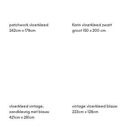
vloerkleed vintage,
vintage vloerkleed blauw
zandkleurig met blauw
223cm x 128cm
421cm x 281cm
vintage vloerkleed bruin
Juula Large handgetuft
310cm x 200cm
wollen vloerkleed, 160 x
230cm, blauw