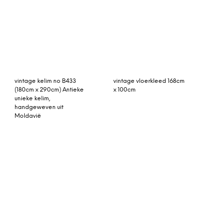
handgeweven uit
Moldavië
Jago vloerkleed met
By-Boo vloerkleed
rand, extra groot, 200 x
‘Florence’ 200 x 290cm,
300 cm, terracotta
kleur Grey
Mira geweven vloerkleed
160 x 230 cm, meerkleurig
Rozenkelim kussen 50cm
x 30cm incl binnenkussen