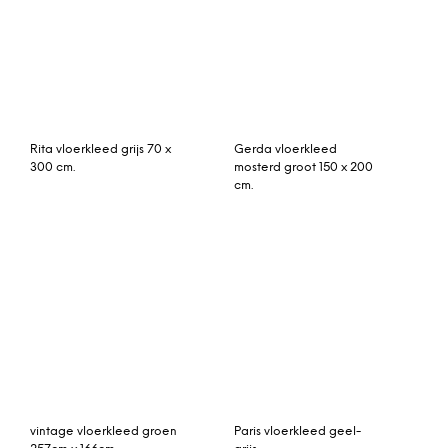
vintage vloerkleed groen
Paris vloerkleed geel-
257cm x 166cm
grijs
Rozenkelim kussen 50cm
Desso DessoEX 4311-618
x 30cm incl binnenkussen
vloerkleed 200×300
(nr 15208)
gefestonneerd