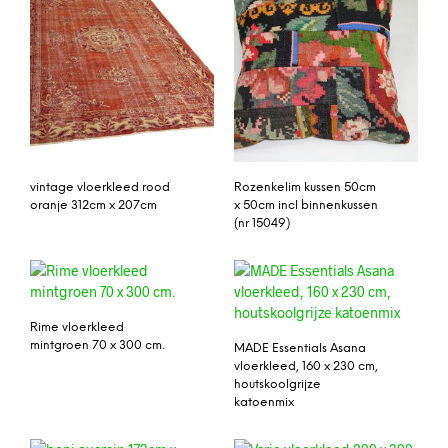
vintage vloerkleed rood
Rozenkelim kussen 50cm
oranje 312cm x 207cm
x 50cm incl binnenkussen
(nr 15049)
Rime vloerkleed
mintgroen 70 x 300 cm.
MADE Essentials Asana
vloerkleed, 160 x 230 cm,
houtskoolgrijze
katoenmix