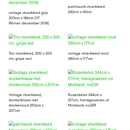
patchwork vloerkleed
242cm x 161cm
vintage vloerkleed grijs
303cm x 186cm (VT
Wonen december 2018)
Trio vloerkleed, 200 x 300
vintage vloerkleed rood
cm, grijze wol
280cm x 177cm
Vintage vloerkleed,
Rozenkelim 344cm x
donkerblauw met
217cm, handgeweven uit
donkerrood 292cm x
Moldavië, no259
207cm