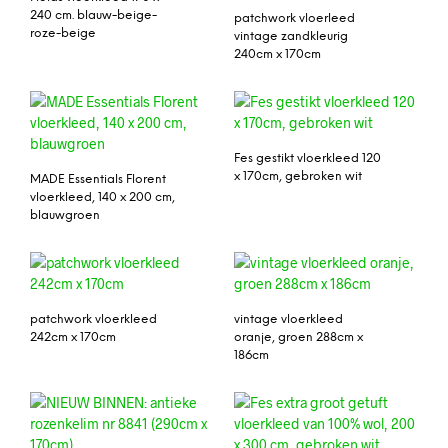
240 cm. blauw-beige-
patchwork vloerleed
roze-beige
vintage zandkleurig
240cm x 170cm
Fes gestikt vloerkleed 120
x 170cm, gebroken wit
MADE Essentials Florent
vloerkleed, 140 x 200 cm,
blauwgroen
patchwork vloerkleed
vintage vloerkleed
242cm x 170cm
oranje, groen 288cm x
186cm