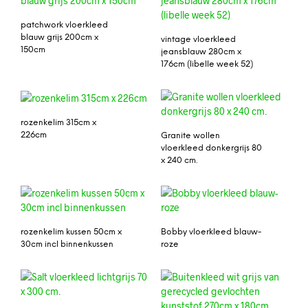
patchwork vloerkleed
blauw grijs 200cm x
vintage vloerkleed
150cm
jeansblauw 280cm x
176cm (libelle week 52)
rozenkelim 315cm x
226cm
Granite wollen
vloerkleed donkergrijs 80
x 240 cm.
rozenkelim kussen 50cm x
Bobby vloerkleed blauw-
30cm incl binnenkussen
roze