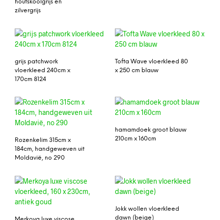
houtskoolgrijs en
zilvergrijs
grijs patchwork
Tofta Wave vloerkleed 80
vloerkleed 240cm x
x 250 cm blauw
170cm 8124
hamamdoek groot blauw
210cm x 160cm
Rozenkelim 315cm x
184cm, handgeweven uit
Moldavië, no 290
Jokk wollen vloerkleed
dawn (beige)
Merkoya luxe viscose