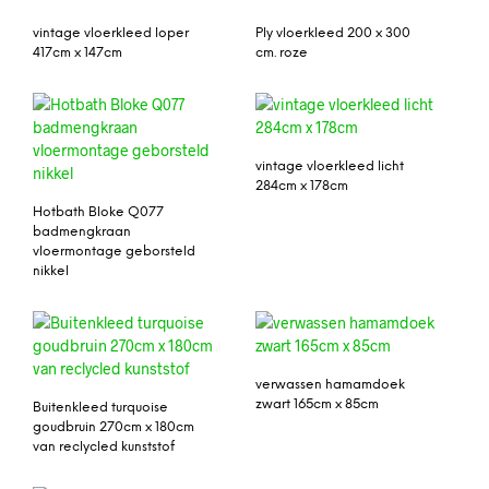
vintage vloerkleed loper
Ply vloerkleed 200 x 300
417cm x 147cm
cm. roze
vintage vloerkleed licht
284cm x 178cm
Hotbath Bloke Q077
badmengkraan
vloermontage geborsteld
nikkel
verwassen hamamdoek
zwart 165cm x 85cm
Buitenkleed turquoise
goudbruin 270cm x 180cm
van reclycled kunststof