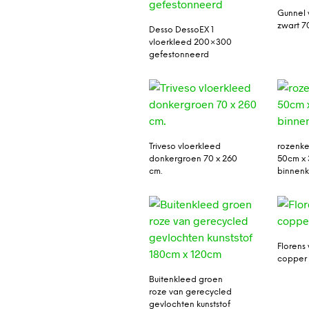
Gunnel 
zwart 7
Desso DessoEX 1
vloerkleed 200×300
gefestonneerd
Triveso vloerkleed
rozenke
donkergroen 70 x 260
50cm x 
cm.
binnenk
Florens
copper 
Buitenkleed groen
roze van gerecycled
gevlochten kunststof