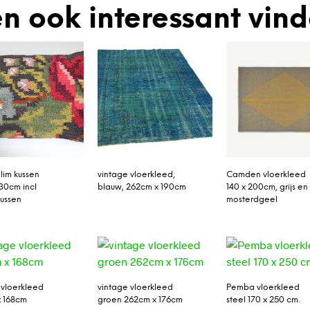
n ook interessant vin
lim kussen
vintage vloerkleed,
Camden vloerkleed
30cm incl
blauw, 262cm x 190cm
140 x 200cm, grijs en
ussen
mosterdgeel
 vloerkleed
vintage vloerkleed
Pemba vloerkleed
 168cm
groen 262cm x 176cm
steel 170 x 250 cm.