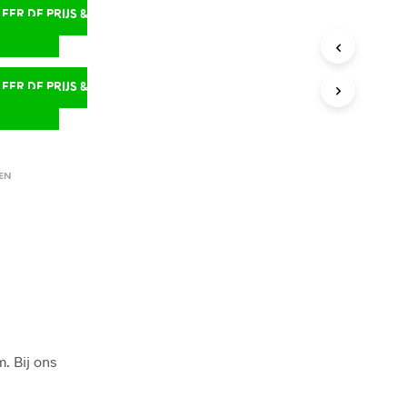
ER DE PRIJS &
D
ER DE PRIJS &
D
EN
. Bij ons