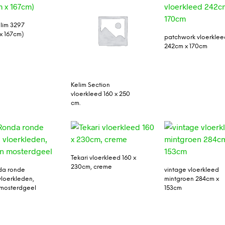
lim 3297
x 167cm)
patchwork vloerklee
242cm x 170cm
Kelim Section
vloerkleed 160 x 250
cm.
Tekari vloerkleed 160 x
230cm, creme
da ronde
vintage vloerkleed
vloerkleden,
mintgroen 284cm x
n mosterdgeel
153cm