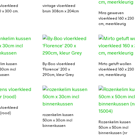
vloerkleed
vintage vloerkleed
0 x 300 cm.
bruin 308cm x 204cm
Mira geweven
vloerkleed 160 x 230
cm, meerkleurig
lim kussen
By-Boo vloerkleed
Mirto getuft wollen
30cm incl
‘Florence’ 200 x
vloerkleed 160 x 230
ussen
290cm, kleur Grey
cm, meerkleurig
 vloerkleed
(rood)
rozenkelim kussen
50cm x 30cm incl
Rozenkelim kussen
binnenkussen
50cm x 50cm incl
binnenkussen (nr