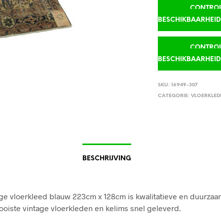
CONTROLE
BESCHIKBAARHEI
CONTROLE
BESCHIKBAARHEI
SKU:
16949-307
CATEGORIE:
VLOERKLED
BESCHRIJVING
ge vloerkleed blauw 223cm x 128cm is kwalitatieve en duurzaam
mooiste vintage vloerkleden en kelims snel geleverd.