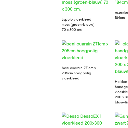
rozenke
184cm
Luppio vloerkleed
moss (groen-blauw)
70 x 300 cm.
beni ouarain 271cm x
205cm hoogpolig
vloerkleed
Holden 
handget
vloerkle
200 x 3
blauwti