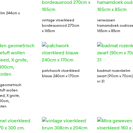
lim 244cm x
vintage vloerkleed
verwassen
bordeauxrood 270cm
hamamdoek oudroz
x 165cm
165cm x 85cm
patchwork vloerkleed
badmat rozenkelim
blauw 240cm x 170cm
zwart (90cm x 70cm)
nr 31
geometrisch
uft wollen
ed, X grote,
00cm,
nten