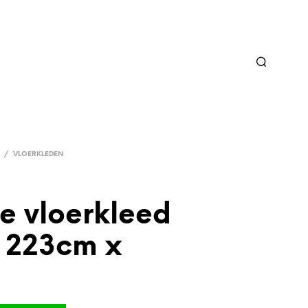
/
VLOERKLEDEN
e vloerkleed
 223cm x