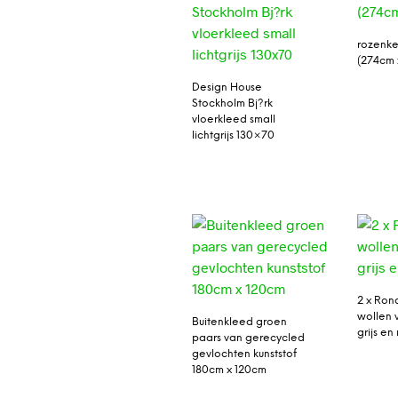
rozenke
(274cm 
Design House
Stockholm Bj?rk
vloerkleed small
lichtgrijs 130×70
2 x Ron
wollen 
Buitenkleed groen
grijs e
paars van gerecycled
gevlochten kunststof
180cm x 120cm