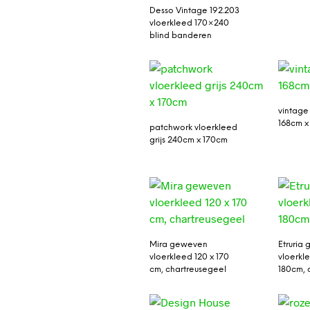
Desso Vintage 192.203
vloerkleed 170×240
blind banderen
vintage
168cm x
patchwork vloerkleed
grijs 240cm x 170cm
Mira geweven
Etruria
vloerkleed 120 x 170
vloerkl
cm, chartreusegeel
180cm, 