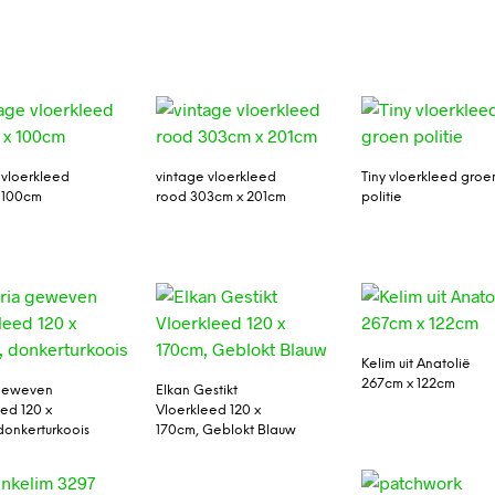
 vloerkleed
vintage vloerkleed
Tiny vloerkleed groe
 100cm
rood 303cm x 201cm
politie
Kelim uit Anatolië
267cm x 122cm
 geweven
Elkan Gestikt
eed 120 x
Vloerkleed 120 x
donkerturkoois
170cm, Geblokt Blauw