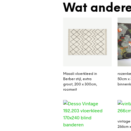
Wat andere
Masali vloerkleed in
rozenke
Berber stijl, extra
50cm x 
groot, 200 x 300cm,
binnenk
roomwit
vintage
266cm x