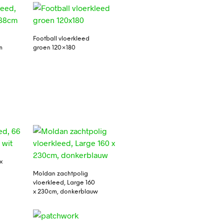
Football vloerkleed
m
groen 120×180
x
Moldan zachtpolig
vloerkleed, Large 160
x 230cm, donkerblauw