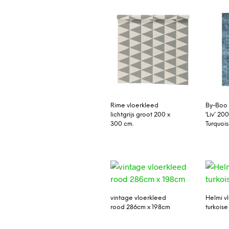
Rime vloerkleed
By-Boo 
lichtgrijs groot 200 x
‘Liv’ 20
300 cm.
Turquoi
vintage vloerkleed
Helmi v
rood 286cm x 198cm
turkoise