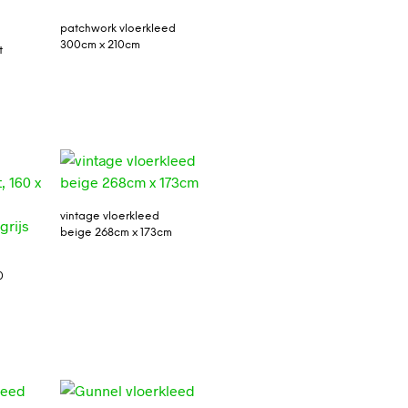
patchwork vloerkleed
300cm x 210cm
t
vintage vloerkleed
beige 268cm x 173cm
0