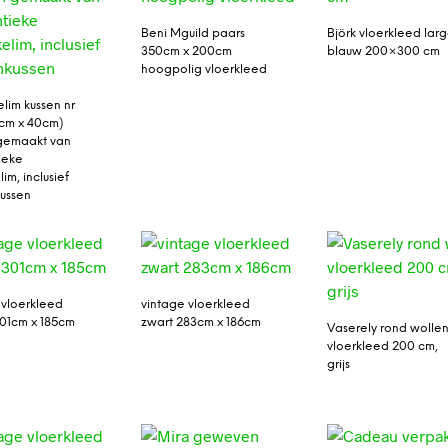
Beni Mguild paars
Björk vloerkleed lar
350cm x 200cm
blauw 200×300 cm
hoogpolig vloerkleed
lim kussen nr
0cm x 40cm)
gemaakt van
ieke
im, inclusief
ussen
 vloerkleed
vintage vloerkleed
01cm x 185cm
zwart 283cm x 186cm
Vaserely rond wolle
vloerkleed 200 cm,
grijs