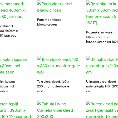
Paris vloerkleed
blauw-groen
 meshmed
eed 460cm x
Rozenkelim kussen
0 jaar oud
50cm x 50cm incl
binnenkussen (nr 1621
lim kussen
Toki vloerkleed, 160 x
Ullmatta vloerkleed
30cm incl
230 cm, mosterdgele
natural-grijs 140×20
ussen
wol
cm