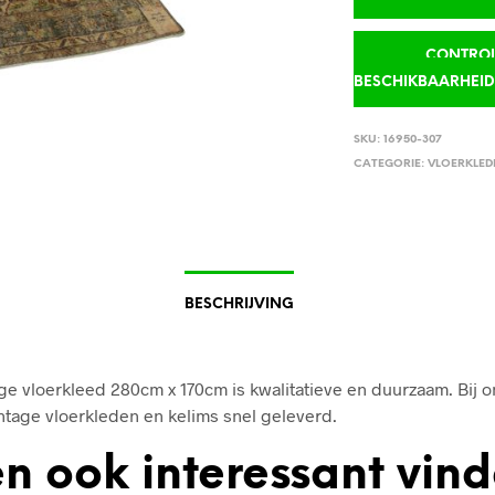
CONTROLE
BESCHIKBAARHEI
SKU:
16950-307
CATEGORIE:
VLOERKLED
BESCHRIJVING
ge vloerkleed 280cm x 170cm is kwalitatieve en duurzaam. Bij on
ntage vloerkleden en kelims snel geleverd.
n ook interessant vin