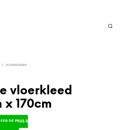
/
VLOERKLEDEN
e vloerkleed
 x 170cm
ER DE PRIJS &
D