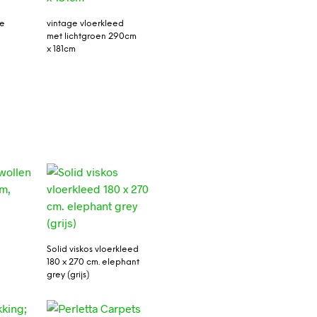
ge
vintage vloerkleed
met lichtgroen 290cm
x 181cm
n
Solid viskos vloerkleed
180 x 270 cm. elephant
grey (grijs)