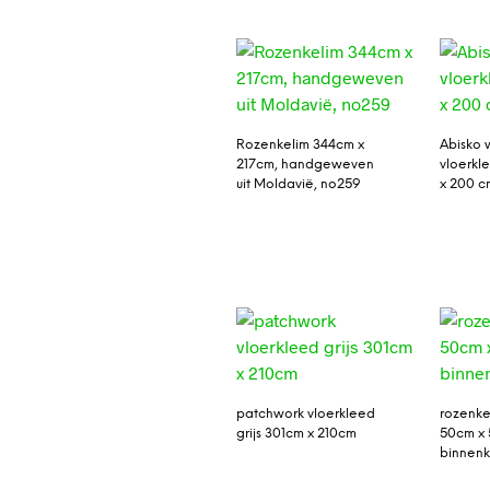
Rozenkelim 344cm x
Abisko 
217cm, handgeweven
vloerkl
uit Moldavië, no259
x 200 c
patchwork vloerkleed
rozenke
grijs 301cm x 210cm
50cm x 
binnenk