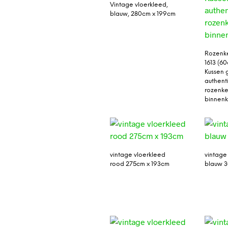
Vintage vloerkleed,
blauw, 280cm x 199cm
Rozenke
1613 (6
Kussen 
authent
rozenkel
binnenk
vintage vloerkleed
vintage
rood 275cm x 193cm
blauw 3