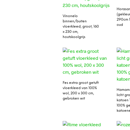
Horasan
(gekleu
Vinonelo
290cm 1
binnen/buiten
oud
vloerkleed, groot, 160
x 230 cm,
houtskoolgrijs
Fes extra groot getuft
vloerkleed van 100%
Hamamd
wol, 200 x 300 cm,
licht g
gebroken wit
katoen 
100% g
katoen