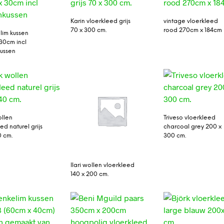
Karin vloerkleed grijs
vintage vloerkleed
70 x 300 cm.
rood 270cm x 184cm
lim kussen
30cm incl
ussen
llen
Triveso vloerkleed
ed naturel grijs
charcoal grey 200 x
0 cm.
300 cm.
Ilari wollen vloerkleed
140 x 200 cm.