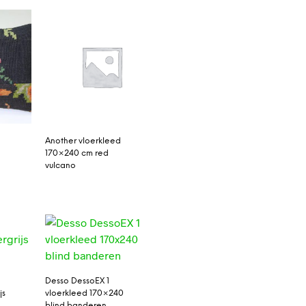
Another vloerkleed
170×240 cm red
vulcano
Desso DessoEX 1
js
vloerkleed 170×240
blind banderen