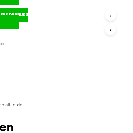
ER DE PRIJS &
D
EN
s altijd de
den