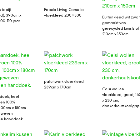
 tapijt
Fabula Living Camelia
rd), 390cm x
vloerkleed 200×300
Buitenkleed wit zwar
00-110 jaar
gemaakt van
gerecycled kunststof
210cm x 150cm
patchwork vloerkleed
239cm x 170cm
Celsi wollen
vloerkleed, groot, 16
oek, heel
x 230 cm,
roen 100%
donkerhoutskoolgrijs
100cm x 180cm
eweven
en handdoek.