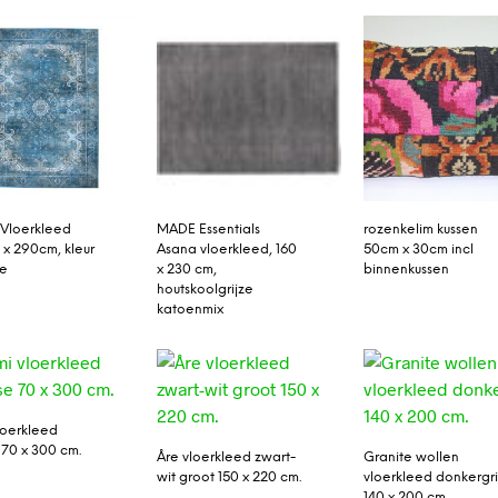
Vloerkleed
MADE Essentials
rozenkelim kussen
0 x 290cm, kleur
Asana vloerkleed, 160
50cm x 30cm incl
se
x 230 cm,
binnenkussen
houtskoolgrijze
katoenmix
loerkleed
 70 x 300 cm.
Åre vloerkleed zwart-
Granite wollen
wit groot 150 x 220 cm.
vloerkleed donkergri
140 x 200 cm.