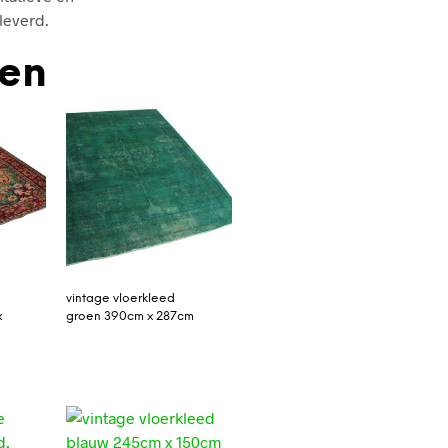
leverd.
den
vintage vloerkleed
x
groen 390cm x 287cm