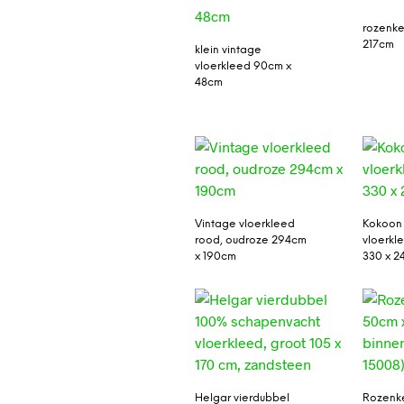
rozenke
217cm
klein vintage
vloerkleed 90cm x
48cm
Vintage vloerkleed
Kokoon
rood, oudroze 294cm
vloerkl
x 190cm
330 x 2
Helgar vierdubbel
Rozenke