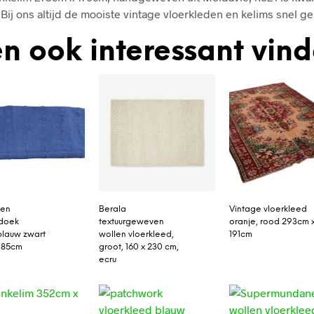
Bij ons altijd de mooiste vintage vloerkleden en kelims snel ge
n ook interessant vin
sen
Berala
Vintage vloerkleed
doek
textuurgeweven
oranje, rood 293cm 
lauw zwart
wollen vloerkleed,
191cm
 85cm
groot, 160 x 230 cm,
ecru