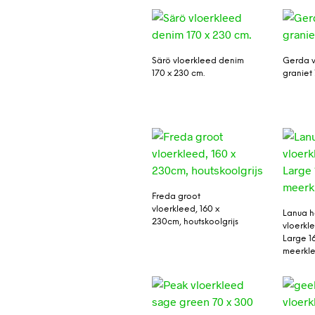
Särö vloerkleed denim
Gerda v
170 x 230 cm.
graniet
Freda groot
vloerkleed, 160 x
Lanua h
230cm, houtskoolgrijs
vloerkl
Large 1
meerkle