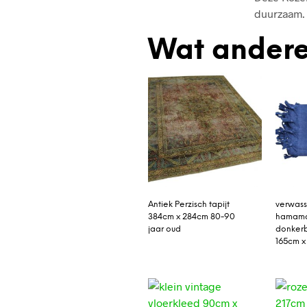
duurzaam. 
Wat andere
Antiek Perzisch tapijt
verwas
384cm x 284cm 80-90
hamam
jaar oud
donkerb
165cm x