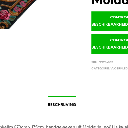
Molda
CONTROLE
BESCHIKBAARHEI
CONTROLE
BESCHIKBAARHEI
SKU:
9923-307
CATEGORIE:
VLOERKLED
BESCHRIJVING
kelim 273cm x 175cm, handgeweven uit Moldavië, no21 is kwali