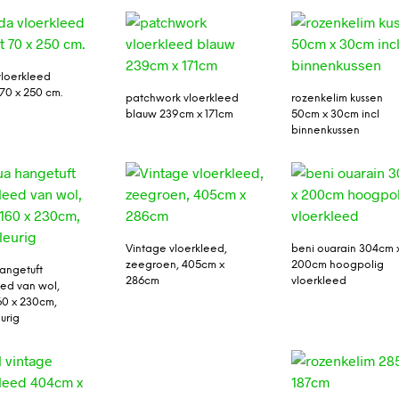
loerkleed
 70 x 250 cm.
patchwork vloerkleed
rozenkelim kussen
blauw 239cm x 171cm
50cm x 30cm incl
binnenkussen
Vintage vloerkleed,
beni ouarain 304cm 
zeegroen, 405cm x
200cm hoogpolig
angetuft
286cm
vloerkleed
eed van wol,
60 x 230cm,
urig