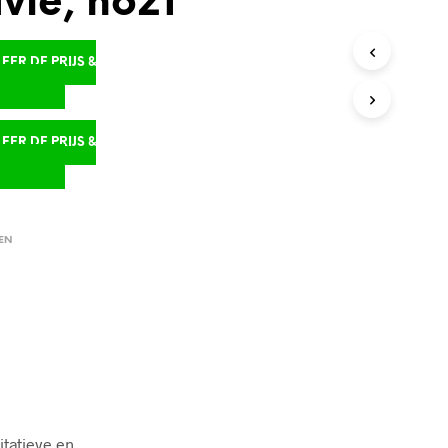
vië, no21
ER DE PRIJS &
D
ER DE PRIJS &
D
EN
tatieve en