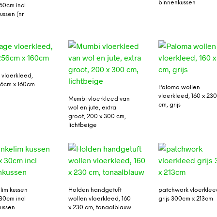
binnenkussen
50cm incl
ussen (nr
 vloerkleed,
56cm x 160cm
Paloma wollen
vloerkleed, 160 x 23
Mumbi vloerkleed van
cm, grijs
wol en jute, extra
groot, 200 x 300 cm,
lichtbeige
lim kussen
Holden handgetuft
patchwork vloerklee
30cm incl
wollen vloerkleed, 160
grijs 300cm x 213cm
ussen
x 230 cm, tonaalblauw