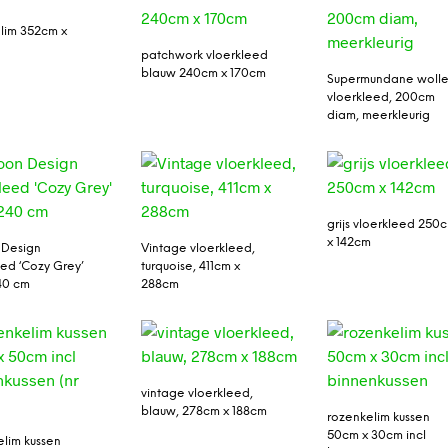
lim 352cm x
patchwork vloerkleed
blauw 240cm x 170cm
Supermundane woll
vloerkleed, 200cm
diam, meerkleurig
grijs vloerkleed 250
x 142cm
 Design
Vintage vloerkleed,
eed ‘Cozy Grey’
turquoise, 411cm x
40 cm
288cm
vintage vloerkleed,
blauw, 278cm x 188cm
rozenkelim kussen
50cm x 30cm incl
lim kussen