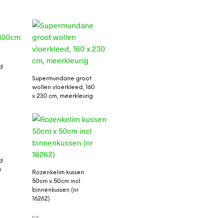
d
Supermundane groot
wollen vloerkleed, 160
x 230 cm, meerkleurig
d
m
Rozenkelim kussen
50cm x 50cm incl
binnenkussen (nr
16262)