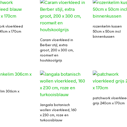
rk vloerkleed
rozenkelim kussen
41cm x 170cm
50cm x 50cm incl
binnenkussen
Caram vloerkleed in
Berber stijl, extra
groot, 200 x 300 cm,
roomwit en
houtskoolgrijs
lim 306cm x
patchwork vloerklee
grijs 240cm x 170cm
Jangala botanisch
wollen vloerkleed, 160
x 230 cm, roze en
turkooisblauw