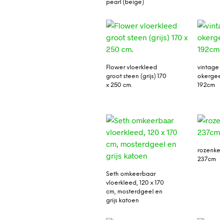
pearl (beige)
Flower vloerkleed
vintage
groot steen (grijs) 170
okergee
x 250 cm.
192cm
rozenke
237cm
Seth omkeerbaar
vloerkleed, 120 x 170
cm, mosterdgeel en
grijs katoen