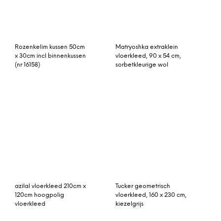
rozenkelim kussen 50cm x
Solid viskos vloerkleed
30cm incl binnenkussen
250 x 350 cm. francis
pearl (beige)
Kokoon Design
klein vintage vloerkleed
vloerkleed ‘Cozy Brown’
103cm x 51cm
330 x 240 cm