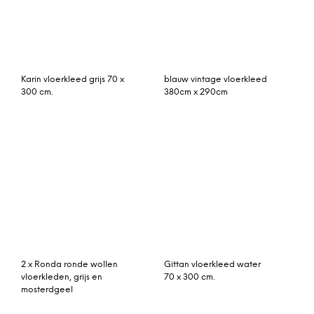
rozenkelim kussen 50cm x
patchwork vloerkleed
30cm incl binnenkussen
266cm x 200cm
rozenkelim kussen 50cm x
Patchwork vloerkleed,
30cm incl binnenkussen
vintage, beige 291cm x
211cm