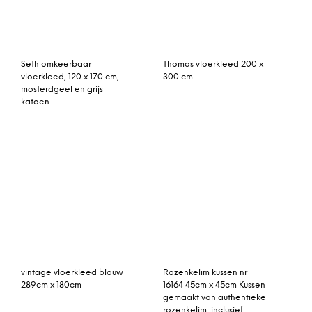
Rozenkelim kussen 50cm
Kuba vloerkleed 140 x
x 30cm incl binnenkussen
200 cm.
(nr 15116)
Karin vloerkleed grijs 70 x
blauw vintage vloerkleed