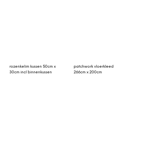
rozenkelim patchwork
232cm x 172cm
© My Beautiful Happy Living |
Contact
|
Algemene voorwaarden
|
Privacy statement
|
Cookies