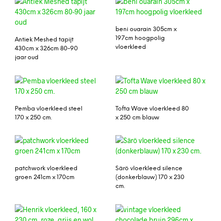
beni ouarain 305cm x
197cm hoogpolig
Antiek Meshed tapijt
vloerkleed
430cm x 326cm 80-90
jaar oud
Pemba vloerkleed steel
Tofta Wave vloerkleed 80
170 x 250 cm.
x 250 cm blauw
patchwork vloerkleed
Särö vloerkleed silence
groen 241cm x 170cm
(donkerblauw) 170 x 230
cm.