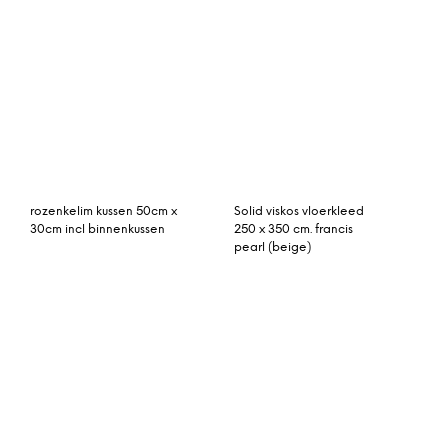
patchwork vloerkleed
vintage vloerkleed loper
groen 230cm x 160cm
390cm x 122cm