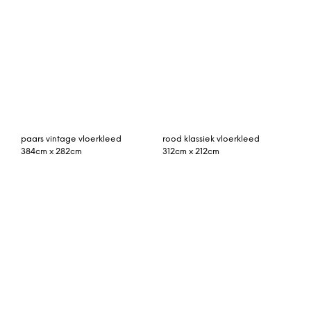
Leather vloerkleed 170 x
roze vintage vloerkleed
240 cm. beige
405cm x 284cm
patchwork vloerkleed
vintage vloerkleed rood
blauw 301cm x 200cm
293cm x 185cm
Rozenkelim kussen 50cm
Matryoshka extraklein
x 30cm incl binnenkussen
vloerkleed, 90 x 54 cm,