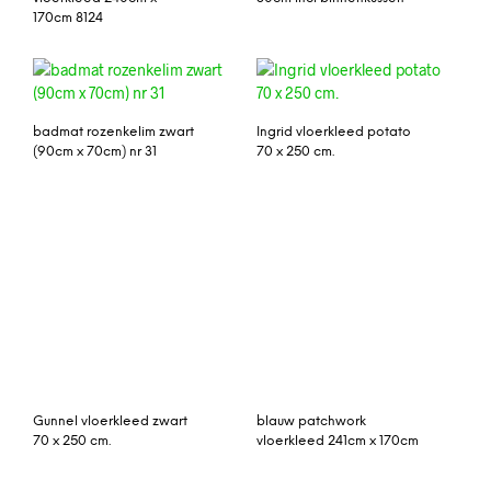
170cm 8124
badmat rozenkelim zwart
Ingrid vloerkleed potato
(90cm x 70cm) nr 31
70 x 250 cm.
Gunnel vloerkleed zwart
blauw patchwork
70 x 250 cm.
vloerkleed 241cm x 170cm
paars vintage vloerkleed
rood klassiek vloerkleed
384cm x 282cm
312cm x 212cm