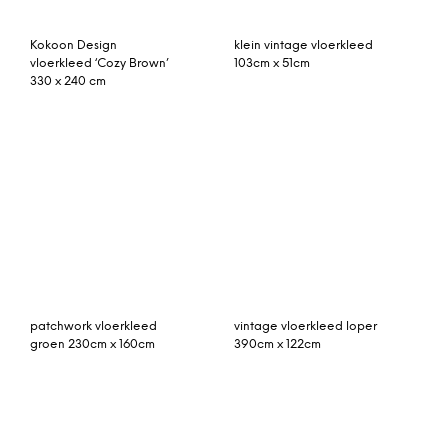
Stella gestikt vloerkleed
Cecily hoogpolig
120 x 180cm, asgrijs
vloerkleed 160 x 230cm,
gebroken wit en grijs
patchwork vloerkleed
Fes gestikt vloerkleed 160
blauw grijs 205cm x
x 230cm, gebroken wit
140cm