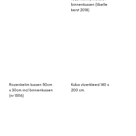
300 cm.
380cm x 290cm
2 x Ronda ronde wollen
Gittan vloerkleed water
vloerkleden, grijs en
70 x 300 cm.
mosterdgeel