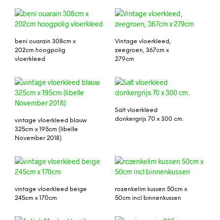
beni ouarain 308cm x
Vintage vloerkleed,
202cm hoogpolig
zeegroen, 367cm x
vloerkleed
279cm
Salt vloerkleed
donkergrijs 70 x 300 cm.
vintage vloerkleed blauw
325cm x 195cm (libelle
November 2018)
vintage vloerkleed beige
rozenkelim kussen 50cm x
245cm x 170cm
50cm incl binnenkussen