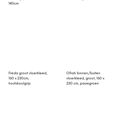
mosterdgeel en grijs
katoen
vintage vloerkleed blauw
Rozenkelim kussen nr
289cm x 180cm
16164 45cm x 45cm Kussen
gemaakt van authentieke
rozenkelim, inclusief
binnenkussen (libelle
kerst 2018)