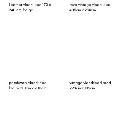
(nr 16158)
sorbetkleurige wol
azilal vloerkleed 210cm x
Tucker geometrisch
120cm hoogpolig
vloerkleed, 160 x 230 cm,
vloerkleed
kiezelgrijs