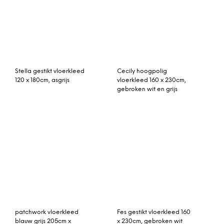
Freda groot vloerkleed,
Ofrah binnen/buiten
160 x 230cm,
vloerkleed, groot, 160 x
houtskoolgrijs
230 cm, pauwgroen
Seth omkeerbaar
Thomas vloerkleed 200 x
vloerkleed, 120 x 170 cm,
300 cm.