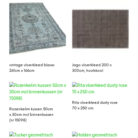
vintage vloerkleed blauw
Jago vloerkleed 200 x
261cm x 166cm
300cm, houtskool
Rita vloerkleed dusty rose
70 x 250 cm.
Rozenkelim kussen 50cm
x 30cm incl binnenkussen
(nr 15098)