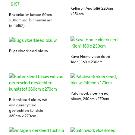
Kelim uit Anatolië 220cm
x 154cm
Rozenkelim kussen 50cm
x 30cm incl binnenkussen
(nr 16157)
Bugs vloerkleed blauw
Kave Home vloerkleed
‘Klon’, 160 x 230cm
Patchwork vloerkleed,
blauw, 240cm x 170cm
Buitenkleed blauw wit
van gerecycled
gevlochten kunststof
360cm x 270cm