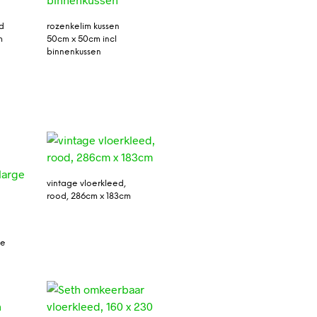
d
rozenkelim kussen
m
50cm x 50cm incl
binnenkussen
vintage vloerkleed,
rood, 286cm x 183cm
ge