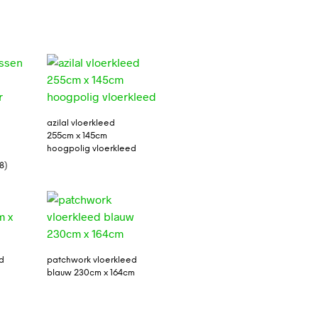
azilal vloerkleed
255cm x 145cm
hoogpolig vloerkleed
8)
d
patchwork vloerkleed
blauw 230cm x 164cm