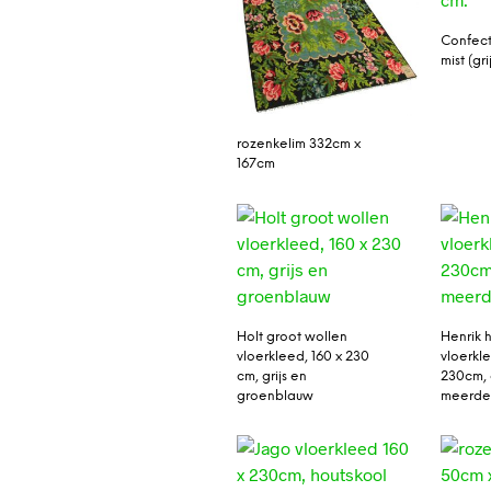
Confect
mist (gr
rozenkelim 332cm x
167cm
Holt groot wollen
Henrik 
vloerkleed, 160 x 230
vloerkl
cm, grijs en
230cm, g
groenblauw
meerder