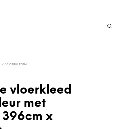
/
VLOERKLEDEN
e vloerkleed
leur met
 396cm x