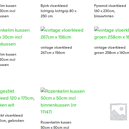
lim kussen
Björk vloerkleed
Pyramid vloerkleed
50cm incl
lichtgrijs lichtgrijs 80 x
160 x 230cm,
ussen
250 cm.
blauwtinten
vintage vloerkleed
vintage vloerkleed
267cm x 156cm
groen 258cm x 160c
lim kussen
30cm incl
ussen
ikt vloerkleed
70cm, gebroken
Rozenkelim kussen
50cm x 50cm incl