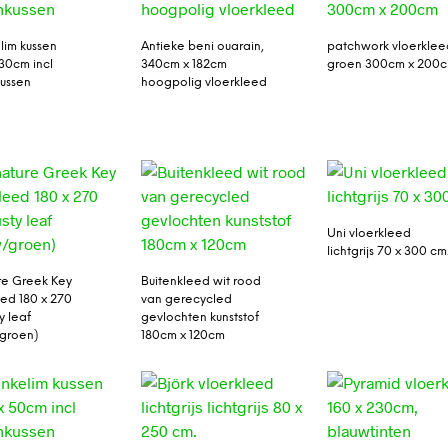
lim kussen
Antieke beni ouarain,
patchwork vloerklee
30cm incl
340cm x 182cm
groen 300cm x 200
ussen
hoogpolig vloerkleed
Uni vloerkleed
lichtgrijs 70 x 300 cm
re Greek Key
Buitenkleed wit rood
eed 180 x 270
van gerecycled
y leaf
gevlochten kunststof
groen)
180cm x 120cm