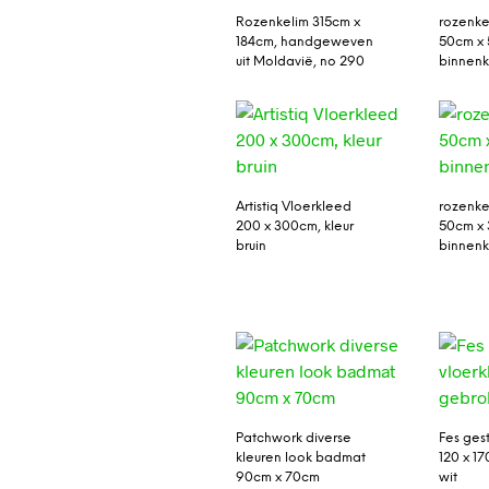
Rozenkelim 315cm x
rozenke
184cm, handgeweven
50cm x 
uit Moldavië, no 290
binnenk
Artistiq Vloerkleed
rozenke
200 x 300cm, kleur
50cm x 
bruin
binnenk
Patchwork diverse
Fes gest
kleuren look badmat
120 x 1
90cm x 70cm
wit