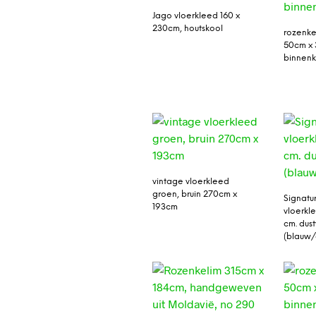
Jago vloerkleed 160 x
230cm, houtskool
rozenke
50cm x 
binnenk
vintage vloerkleed
groen, bruin 270cm x
Signatu
193cm
vloerkl
cm. dust
(blauw/