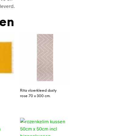
leverd.
den
Rita vloerkleed dusty
0
rose 70 x 300 cm.