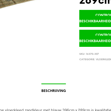
289c
CONTROLE
BESCHIKBAARHEI
CONTROLE
BESCHIKBAARHEI
SKU:
16370-307
CATEGORIE:
VLOERKLED
BESCHRIJVING
ge vloerkleed zandkleur met blauw 396cm x 289cm is kwalitati