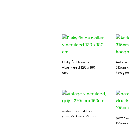
Flaky fields wollen
Antieke
vloerkleed 120 x 180
315cm x
cm.
hoogpol
vintage vloerkleed,
grijs, 270cm x 160cm
patchwo
156cm x