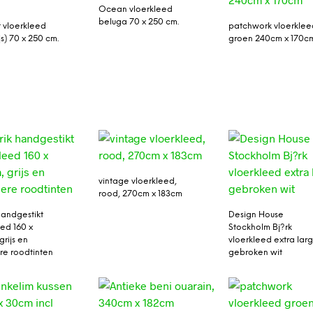
Ocean vloerkleed
beluga 70 x 250 cm.
 vloerkleed
patchwork vloerklee
ijs) 70 x 250 cm.
groen 240cm x 170c
vintage vloerkleed,
rood, 270cm x 183cm
handgestikt
Design House
eed 160 x
Stockholm Bj?rk
rijs en
vloerkleed extra lar
e roodtinten
gebroken wit