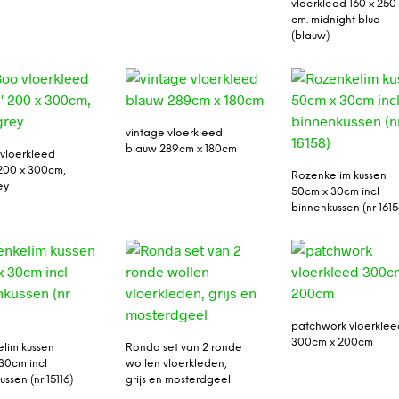
vloerkleed 160 x 250
cm. midnight blue
(blauw)
vintage vloerkleed
blauw 289cm x 180cm
vloerkleed
200 x 300cm,
Rozenkelim kussen
ey
50cm x 30cm incl
binnenkussen (nr 1615
patchwork vloerklee
300cm x 200cm
lim kussen
Ronda set van 2 ronde
30cm incl
wollen vloerkleden,
ssen (nr 15116)
grijs en mosterdgeel