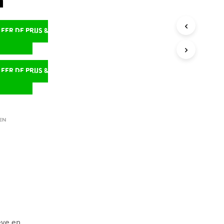
m
ER DE PRIJS &
D
ER DE PRIJS &
D
EN
eve en