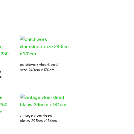
patchwork vloerkleed
roze 240cm x 170cm
t
60
vintage vloerkleed
blauw 295cm x 184cm