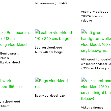
binnenkussen (nr 11147)
Another vloerkleed
90×240 cm red
vulcano
Leather vloerkleed
170 x 240 cm. beige
 Beni ouarain,
 213cm
Vitti groot handgetuf
ig vloerkleed
wollen vloerkleed, 1
x 230 cm, blauwgrijs
Bugs vloerkleed roze
rk vloerkleed
 105cm
Viskos entrance