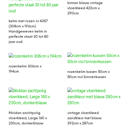
kirman blauw vintage
vloerkleed 423cm x
290cm
kelim met rozen nr 4357
(308cm x 196cm)
Handgeweven kelim in
perfecte staat 30 tot 80
jaar oud.
rozenkelim 306cm x
194cm
rozenkelim kussen 50cm x
50cm incl binnenkussen
Moldan zachtpolig
vintage vloerkleed
vloerkleed, Large 160 x
zandkleur met blauw
230cm, donkerblauw
392cm x 287cm