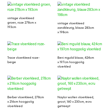
vintage vloerkleed
groen, roze 278cm x
vintage vloerkleed
193cm
zandkleurig, blauw 283cm
x 198cm
Trace vloerkleed roze-
Beni mguild blauw, 424cm
beige
x 197cm hoogpolig
vloerkled
Berber vloerkleed, 278cm
Naylor wollen vloerkleed,
x 216cm hoogpolig
groot, 160 x 230cm, ecru
vloerkleed
getreept