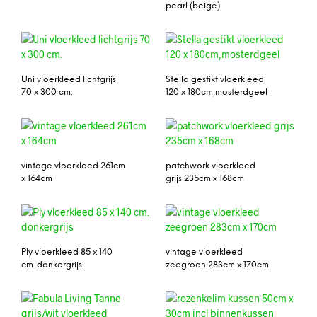
pearl (beige)
Uni vloerkleed lichtgrijs
Stella gestikt vloerkleed
70 x 300 cm.
120 x 180cm,mosterdgeel
vintage vloerkleed 261cm
patchwork vloerkleed
x 164cm
grijs 235cm x 168cm
Ply vloerkleed 85 x 140
vintage vloerkleed
cm. donkergrijs
zeegroen 283cm x 170cm