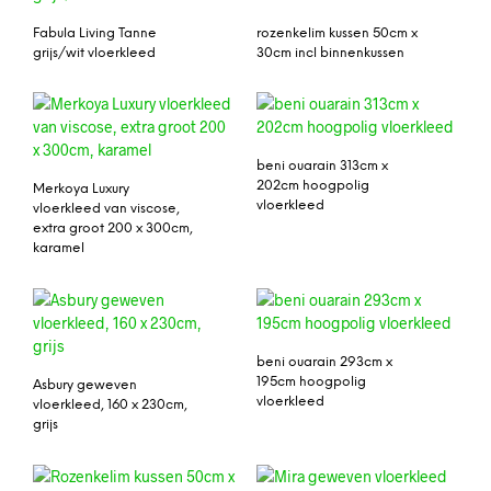
Fabula Living Tanne
rozenkelim kussen 50cm x
grijs/wit vloerkleed
30cm incl binnenkussen
beni ouarain 313cm x
202cm hoogpolig
Merkoya Luxury
vloerkleed
vloerkleed van viscose,
extra groot 200 x 300cm,
karamel
beni ouarain 293cm x
195cm hoogpolig
Asbury geweven
vloerkleed
vloerkleed, 160 x 230cm,
grijs