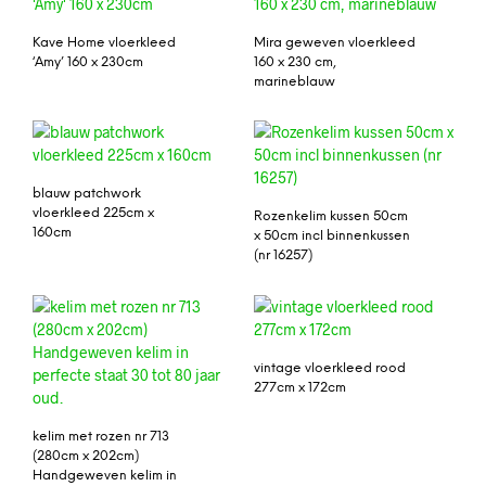
Kave Home vloerkleed
Mira geweven vloerkleed
‘Amy’ 160 x 230cm
160 x 230 cm,
marineblauw
blauw patchwork
vloerkleed 225cm x
Rozenkelim kussen 50cm
160cm
x 50cm incl binnenkussen
(nr 16257)
vintage vloerkleed rood
277cm x 172cm
kelim met rozen nr 713
(280cm x 202cm)
Handgeweven kelim in