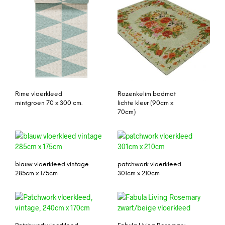
Rime vloerkleed
Rozenkelim badmat
mintgroen 70 x 300 cm.
lichte kleur (90cm x
70cm)
blauw vloerkleed vintage
patchwork vloerkleed
285cm x 175cm
301cm x 210cm