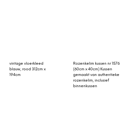
vintage vloerkleed met
vintage vloerkleed 214cm
groen 296cm x 187cm
x 115cm
vintage vloerkleed
Fabula Living Rosemary
zandkleur met blauw
zwart/beige vloerkleed
406cm x 289cm