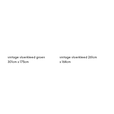
vintage vloerkleed
klein vintage vloerkleed
antraciet 397cm x 288cm
93cm x 53cm
vintage vloerkleed
Holden handgetuft
zeegroen 275cm x 182cm
wollen vloerkleed, 160 x
230 cm, roze