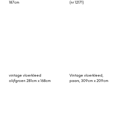
vintage vloerkleed bruin
vintage vloerkleed grijs
326cm x 210cm
300cm x 180cm
Rozenkelim kussen nr
Kelim Section vloerkleed
1579 (60cm x 40cm)
140 x 200 cm.
Kussen gemaakt van
authentieke rozenkelim,
inclusief binnenkussen