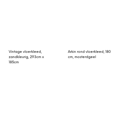
x 50cm incl binnenkussen
vloerkleed 160 x 230cm,
(nr 16230)
gebroken wit en grijs
vintage vloerkleed loper
417cm x 147cm
Kelim uit Anatolië 218cm x
155cm