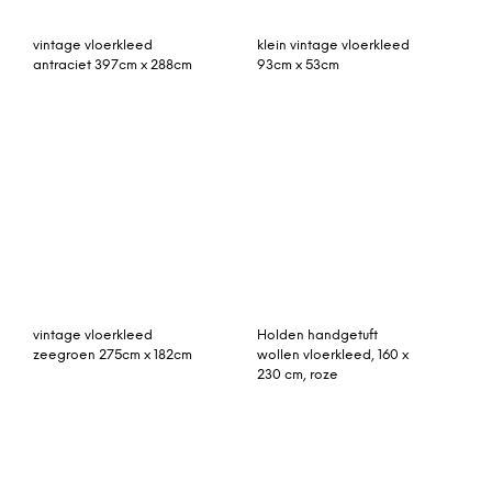
vintage vloerkleed rood
Vista vlakgeweven
265cm x 142cm
vloerkleed, 160 x 230 cm,
roze en olijfgroen
vintage vloerkleed
Rozenkelim kussen 50cm
appelgroen 283cm x
x 30cm incl binnenkussen
187cm
(nr 12171)