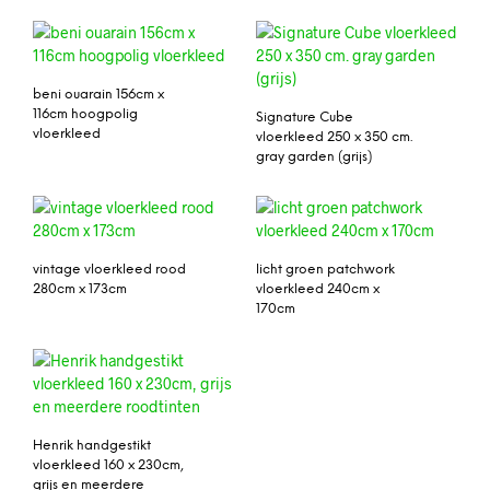
beni ouarain 156cm x
116cm hoogpolig
Signature Cube
vloerkleed
vloerkleed 250 x 350 cm.
gray garden (grijs)
vintage vloerkleed rood
licht groen patchwork
280cm x 173cm
vloerkleed 240cm x
170cm
rozenkelim 289cm x
158cm
Henrik handgestikt
vloerkleed 160 x 230cm,
grijs en meerdere