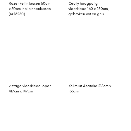
rozenkelim kussen 50cm x
Caram rond vloerkleed in
50cm incl binnenkussen
Berberstijl, groot, 200 cm,
roomwit en houtskoolgrijs
vintage vloerkleed
Särö vloerkleed denim
oranje, blauw 321cm x
170 x 230 cm.
203cm