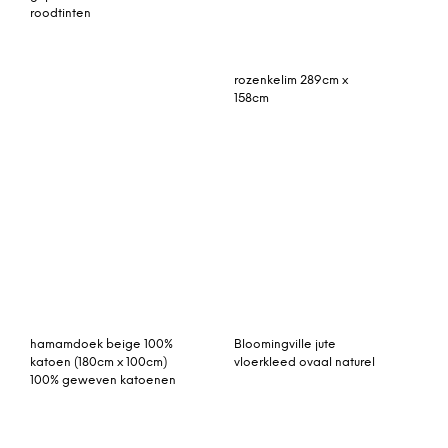
roodtinten
Bloomingville jute
vloerkleed ovaal naturel
hamamdoek beige 100%
katoen (180cm x 100cm)
100% geweven katoenen
Vintage vloerkleed,
Arkin rond vloerkleed, 180
zandkleurig, 293cm x
cm, mosterdgeel
185cm
Rozenkelim kussen 50cm
Cecily hoogpolig