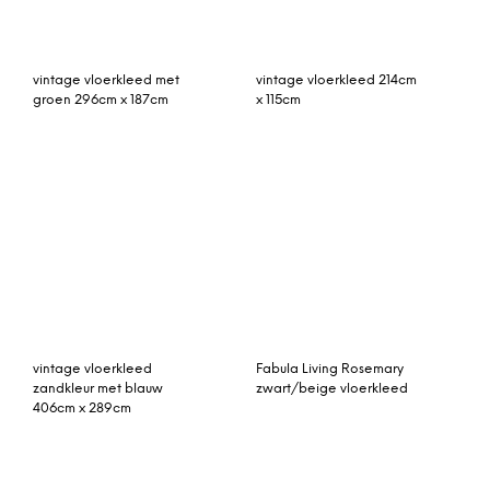
Gerda vloerkleed graniet
vintage vloerkleed met
70 x 250 cm.
groen 294cm x 185cm
rozenkelim kussen 50cm x
vintage vloerkleed beige
50cm incl binnenkussen
245cm x 170cm