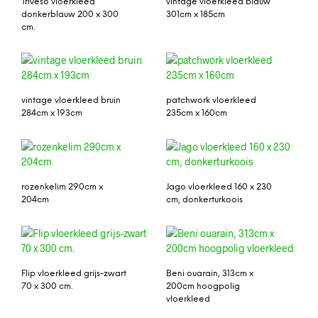
Triveso vloerkleed
vintage vloerkleed blauw
donkerblauw 200 x 300
301cm x 185cm
cm.
vintage vloerkleed bruin
patchwork vloerkleed
284cm x 193cm
235cm x 160cm
rozenkelim 290cm x
Jago vloerkleed 160 x 230
204cm
cm, donkerturkoois
Flip vloerkleed grijs-zwart
Beni ouarain, 313cm x
70 x 300 cm.
200cm hoogpolig
vloerkleed