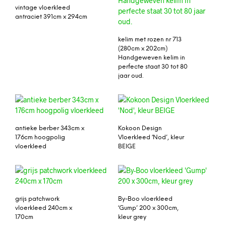
vintage vloerkleed
antraciet 391cm x 294cm
kelim met rozen nr 713
(280cm x 202cm)
Handgeweven kelim in
perfecte staat 30 tot 80
jaar oud.
antieke berber 343cm x
Kokoon Design
176cm hoogpolig
Vloerkleed ‘Nod’, kleur
vloerkleed
BEIGE
grijs patchwork
By-Boo vloerkleed
vloerkleed 240cm x
‘Gump’ 200 x 300cm,
170cm
kleur grey