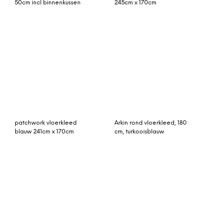
Bobby vloerkleed 140 cm.
roze-blauw
© My Beautiful Happy Living |
Contact
|
Algemene voorwaarden
|
Privacy statement
|
Cookies