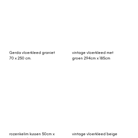
patchwork vloerkleed
Arkin rond vloerkleed, 180
blauw 241cm x 170cm
cm, turkooisblauw