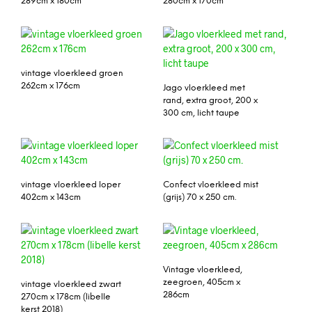
289cm x 180cm
280cm x 170cm
vintage vloerkleed groen
262cm x 176cm
Jago vloerkleed met
rand, extra groot, 200 x
300 cm, licht taupe
vintage vloerkleed loper
Confect vloerkleed mist
402cm x 143cm
(grijs) 70 x 250 cm.
Vintage vloerkleed,
zeegroen, 405cm x
vintage vloerkleed zwart
286cm
270cm x 178cm (libelle
kerst 2018)