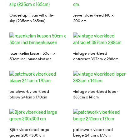
Ondertapijt van vilt anti-
Jewel vloerkleed 140 x
slip (235cm x 165cm)
200 cm.
rozenkelim kussen 50cm x
vintage vloerkleed
50cm incl binnenkussen
antraciet 397cm x 288cm
patchwork vloerkleed
vintage vloerkleed loper
blauw 241cm x 170cm
383cm x 141cm
Björk vloerkleed large
patchwork vloerkleed
groen 200×300 cm
beige 241cm x 177cm