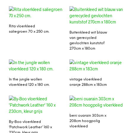
Rita vloerkleed
saliegroen 70 x 250 cm.
Buitenkleed wit blauw
van gerecycled
gevlochten kunststof
270cm x 180cm
In the jungle wollen
vintage vloerkleed
vloerkleed 120 x 180 cm.
oranje 288cm x 183cm
beni ouarain 303cm x
208cm hoogpolig
By-Boo vloerkleed
vloerkleed
‘Patchwork Leather’ 160 x
230cm, kleur grijs