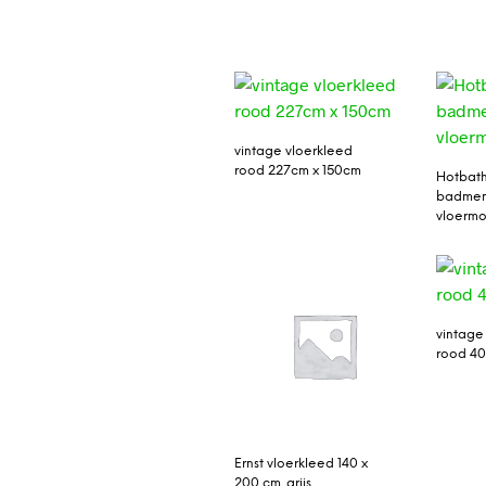
vintage vloerkleed
rood 227cm x 150cm
Hotbat
badmen
vloerm
vintage
rood 4
Ernst vloerkleed 140 x
200 cm. grijs