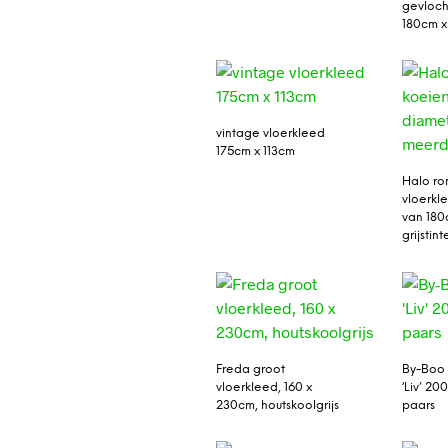
gevloch
180cm x
vintage vloerkleed
175cm x 113cm
Halo ro
vloerkl
van 180
grijstint
Freda groot
By-Boo 
vloerkleed, 160 x
‘Liv’ 20
230cm, houtskoolgrijs
paars