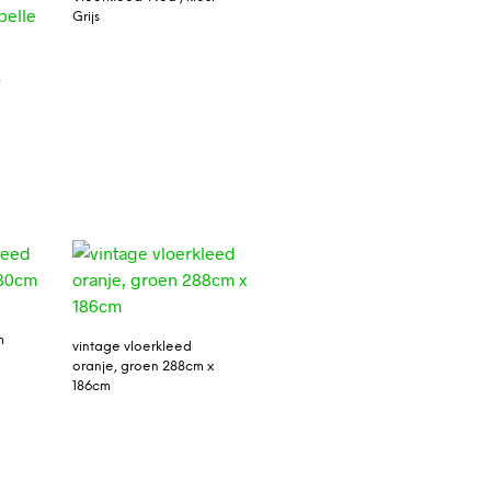
Grijs
r
m
vintage vloerkleed
oranje, groen 288cm x
186cm