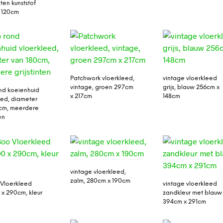
ten kunststof
 120cm
Patchwork vloerkleed,
vintage vloerkleed
vintage, groen 297cm
grijs, blauw 256cm x
nd koeienhuid
x 217cm
148cm
eed, diameter
cm, meerdere
en
vintage vloerkleed,
zalm, 280cm x 190cm
Vloerkleed
vintage vloerkleed
0 x 290cm, kleur
zandkleur met blauw
394cm x 291cm