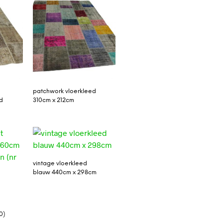
patchwork vloerkleed
d
310cm x 212cm
vintage vloerkleed
blauw 440cm x 298cm
0)