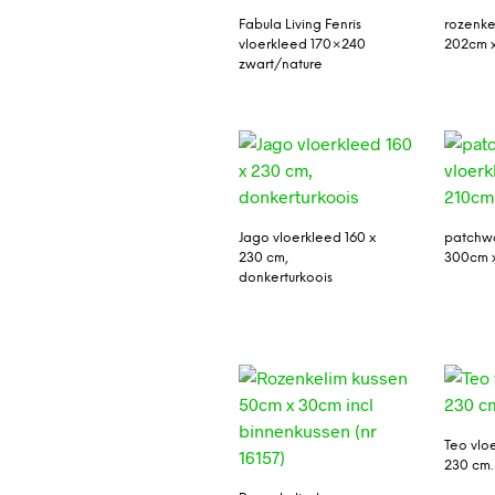
Fabula Living Fenris
rozenke
vloerkleed 170×240
202cm x
zwart/nature
Jago vloerkleed 160 x
patchwo
230 cm,
300cm 
donkerturkoois
Teo vlo
230 cm.