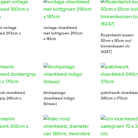
l vintage
vintage vloerkleed
eed 393cm x
met lichtgroen 290cm
Rozenkelim kussen
x 181cm
50cm x 50cm incl
binnenkussen (nr
16247)
rk vloerkleed
Archipelago
patchwork vloerklee
rijs 240cm x
vloerkleed indigo
240cm x 170cm
(blauw)