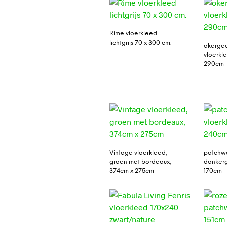
Rime vloerkleed
lichtgrijs 70 x 300 cm.
okergee
vloerkl
290cm
Vintage vloerkleed,
patchwo
groen met bordeaux,
donkerg
374cm x 275cm
170cm