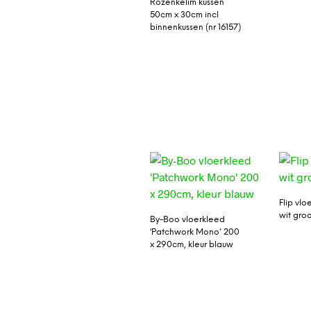
Rozenkelim kussen
50cm x 30cm incl
binnenkussen (nr 16157)
Flip vlo
wit groo
By-Boo vloerkleed
‘Patchwork Mono’ 200
x 290cm, kleur blauw