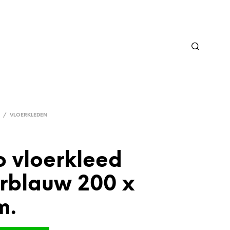
/
VLOERKLEDEN
o vloerkleed
rblauw 200 x
m.