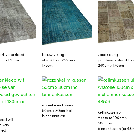
rk vloerkleed
blauw vintage
zandkleurig
1cm x 170cm
vloerkleed 265cm x
patchwork vloerklee
175cm
240cm x 170cm
rozenkelim kussen
50cm x 30cm incl
kelimkussen uit
binnenkussen
Anatolie 100cm x
leed wit
60cm incl
se van
binnenkussen (nr 485
cled