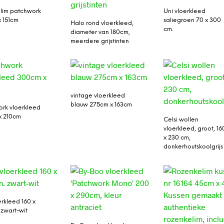
lim patchwork
Uni vloerkleed
 151cm
saliegroen 70 x 300
Halo rond vloerkleed,
cm.
diameter van 180cm,
meerdere grijstinten
vintage vloerkleed
blauw 275cm x 163cm
rk vloerkleed
x 210cm
Celsi wollen
vloerkleed, groot, 16
x 230 cm,
donkerhoutskoolgrijs
erkleed 160 x
 zwart-wit