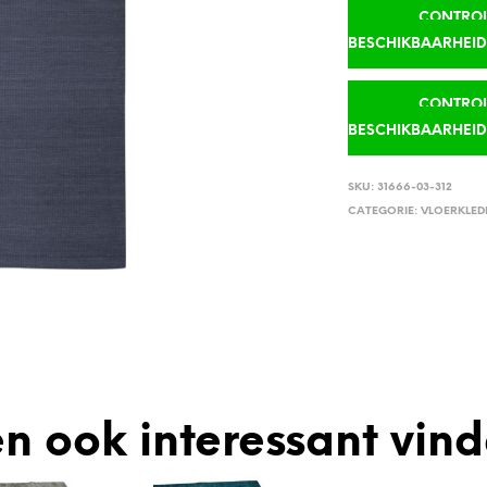
CONTROLE
BESCHIKBAARHEI
CONTROLE
BESCHIKBAARHEI
SKU:
31666-03-312
CATEGORIE:
VLOERKLED
n ook interessant vin