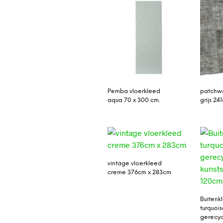
Pemba vloerkleed
patchwo
aqua 70 x 300 cm.
grijs 24
vintage vloerkleed
creme 376cm x 283cm
Buitenk
turquoi
gerecy