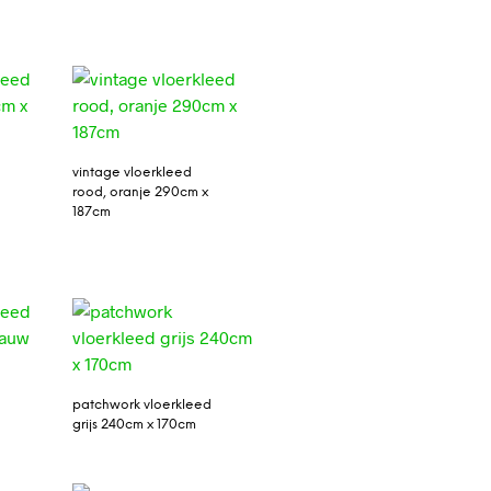
vintage vloerkleed
rood, oranje 290cm x
187cm
patchwork vloerkleed
grijs 240cm x 170cm