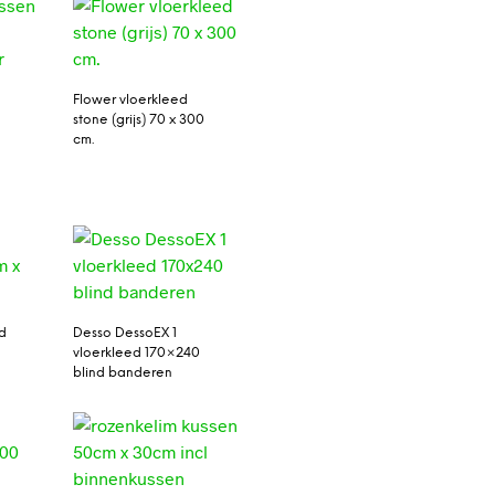
Flower vloerkleed
stone (grijs) 70 x 300
cm.
d
Desso DessoEX 1
vloerkleed 170×240
blind banderen