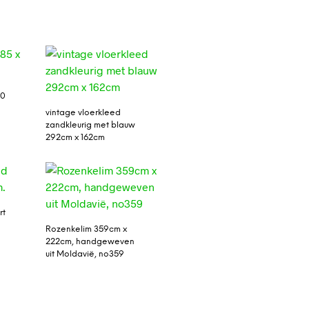
40
vintage vloerkleed
zandkleurig met blauw
292cm x 162cm
rt
Rozenkelim 359cm x
222cm, handgeweven
uit Moldavië, no359