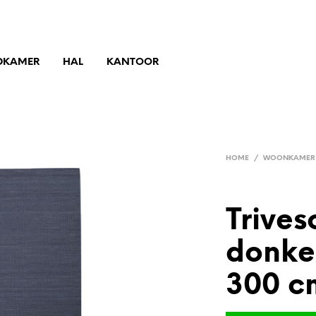
DKAMER
HAL
KANTOOR
HOME
/
WOONKAMER
Trives
donke
300 c