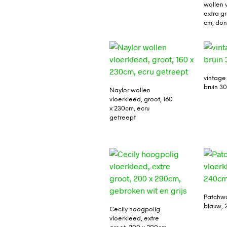
wollen 
extra g
cm, don
vintage
bruin 3
Naylor wollen
vloerkleed, groot, 160
x 230cm, ecru
getreept
Patchwo
blauw, 
Cecily hoogpolig
vloerkleed, extre