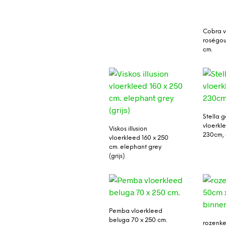
Cobra v
roségou
cm.
Stella g
vloerkl
Viskos illusion
230cm, 
vloerkleed 160 x 250
cm. elephant grey
(grijs)
Pemba vloerkleed
beluga 70 x 250 cm.
rozenke