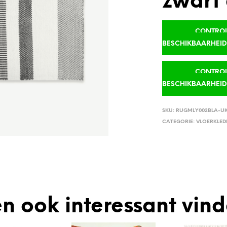
zwart 
CONTROLE
BESCHIKBAARHEI
CONTROLE
BESCHIKBAARHEI
SKU:
RUGMLY002BLA-U
CATEGORIE:
VLOERKLED
n ook interessant vin