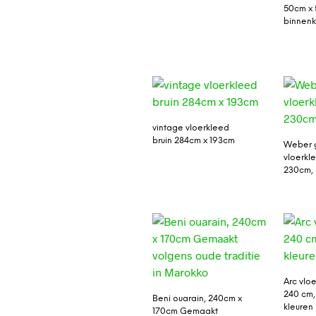
50cm x 
binnenk
vintage vloerkleed
bruin 284cm x 193cm
Weber g
vloerkl
230cm, 
Arc vloe
240 cm
Beni ouarain, 240cm x
kleuren
170cm Gemaakt