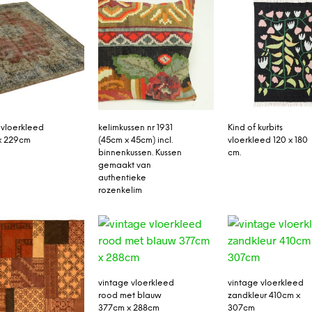
 vloerkleed
kelimkussen nr 1931
Kind of kurbits
x 229cm
(45cm x 45cm) incl.
vloerkleed 120 x 180
binnenkussen. Kussen
cm.
gemaakt van
authentieke
rozenkelim
vintage vloerkleed
vintage vloerkleed
rood met blauw
zandkleur 410cm x
377cm x 288cm
307cm