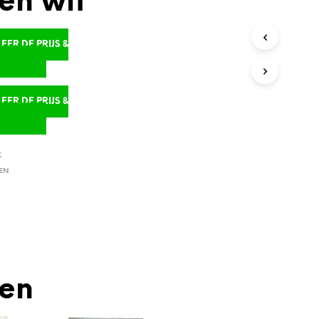
en wit
ER DE PRIJS &
D
ER DE PRIJS &
D
K
EN
den