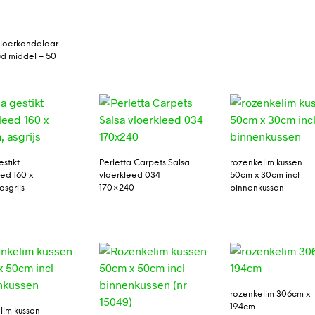
loerkandelaar
d middel – 50
estikt
Perletta Carpets Salsa
rozenkelim kussen
eed 160 x
vloerkleed 034
50cm x 30cm incl
asgrijs
170×240
binnenkussen
rozenkelim 306cm x
194cm
lim kussen