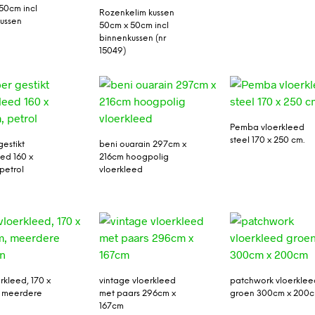
50cm incl
Rozenkelim kussen
ussen
50cm x 50cm incl
binnenkussen (nr
15049)
Pemba vloerkleed
steel 170 x 250 cm.
estikt
beni ouarain 297cm x
eed 160 x
216cm hoogpolig
petrol
vloerkleed
rkleed, 170 x
vintage vloerkleed
patchwork vloerklee
, meerdere
met paars 296cm x
groen 300cm x 200
167cm