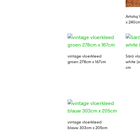
Artistiq
x 240cm,
vintage vloerkleed
Särö vl
groen 278cm x 167cm
white (
cm
vintage vloerkleed
blauw 303cm x 205cm