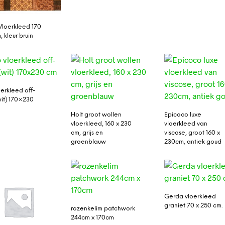
 Vloerkleed 170
 kleur bruin
oerkleed off-
wit) 170×230
Holt groot wollen
Epicoco luxe
vloerkleed, 160 x 230
vloerkleed van
cm, grijs en
viscose, groot 160 x
groenblauw
230cm, antiek goud
Gerda vloerkleed
graniet 70 x 250 cm.
rozenkelim patchwork
244cm x 170cm