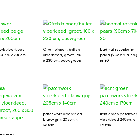
rk vloerkleed
Ofrah binnen/buiten
badmat rozenkelim
300cm x 200cm
vloerkleed, groot, 160
paars (90cm x 70cm
x 230 cm, pauwgroen
nr 30
patchwork vloerkleed
licht groen patchwo
blauw grijs 205cm x
vloerkleed 240cm x
140cm
170cm
rgeweven