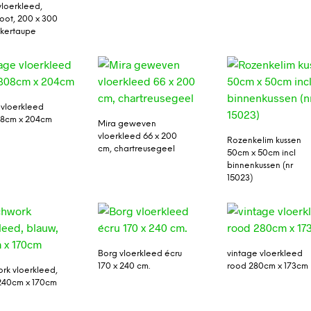
vloerkleed,
root, 200 x 300
kertaupe
 vloerkleed
08cm x 204cm
Mira geweven
vloerkleed 66 x 200
Rozenkelim kussen
cm, chartreusegeel
50cm x 50cm incl
binnenkussen (nr
15023)
Borg vloerkleed écru
vintage vloerkleed
170 x 240 cm.
rood 280cm x 173cm
rk vloerkleed,
240cm x 170cm