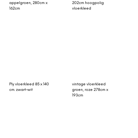
Gerda vloerkleed
Drax vloerkleed in
mosterd 70 x 300 cm.
berberstijl, 160 x 230cm,
meerkleurig
Rozenkelim 344cm x
beni ouarain 240cm x
217cm, handgeweven uit
163cm hoogpolig
Moldavië, no259
vloerkleed