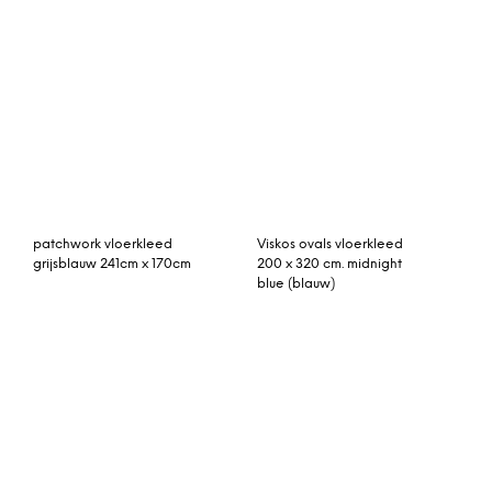
patchwork vloerkleed
rozenkelim kussen 50cm x
grijs 241cm x 170cm
30cm incl binnenkussen
vintage vloerkleed
paars patchwork
jeansblauw 258cm x
vloerkleed 310cm x 215cm
157cm