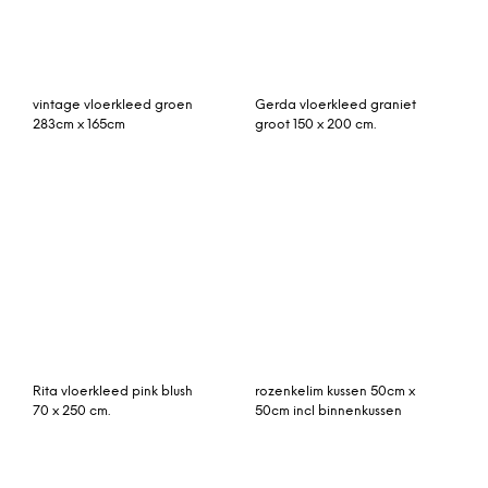
(geel) groot 170 x 250 cm.
vintage vloerkleed blauw
273cm x 200cm
Vintage vloerkleed,
beni ouarain 308cm x
appelgroen, 280cm x
202cm hoogpolig
162cm
vloerkleed