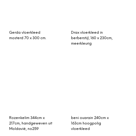
patchwork vloerkleed
Viskos ovals vloerkleed
grijsblauw 241cm x 170cm
200 x 320 cm. midnight
blue (blauw)