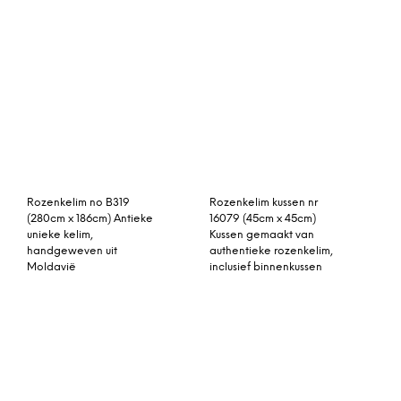
Rozenkelim no B319
(280cm x 186cm) Antieke
Rozenkelim kussen nr
unieke kelim,
16079 (45cm x 45cm)
handgeweven uit
Kussen gemaakt van
Moldavië
authentieke rozenkelim,
inclusief binnenkussen
vintage vloerkleed groen
Gerda vloerkleed graniet
283cm x 165cm
groot 150 x 200 cm.
Rita vloerkleed pink blush
rozenkelim kussen 50cm x
70 x 250 cm.
50cm incl binnenkussen
Flower vloerkleed zon