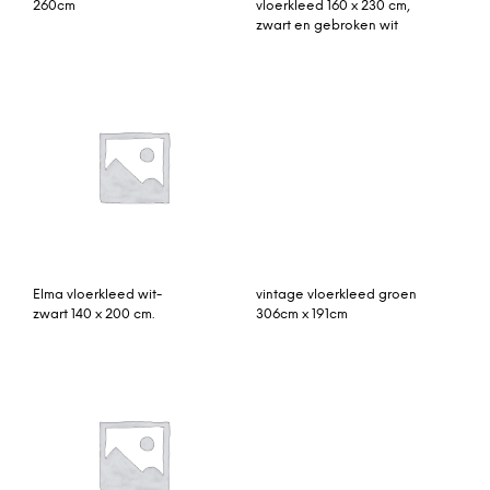
Another vloerkleed
Jago vloerkleed 120 x 170
90×240 cm red vulcano
cm, donkerturkoois
Elkan getuft vloerkleed
vintage vloerkleed blauw
van wol, 160 x 230cm,
240cm x 143cm
mosterdgeel