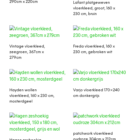
290cm x 220cm
Lafant platgeweven
vloerkleed, groot, 160 x
230 cm, bruin
Vintage vloerkleed,
Freda vloerkleed, 160 x
zeegroen, 367cm x
230 cm, gebroken wit
279cm
Hayden wollen
Varjo vloerkleed 170×240
vloerkleed, 160 x 230 cm,
cm donkergrijs
mosterdgeel
patchwork vloerkleed
oudroze 304cm x 212cm