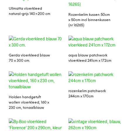
Ullmatta vloerkleed
natural-grijs 140×200 cm
Rozenkelim kussen 50cm
x 50cm incl binnenkussen
(nr 16265)
Gerda vloerkleed blauw
aqua blauw patchwork
70 x 300 cm.
vloerkleed 241cm x 172cm
rozenkelim patchwork
244cm x 170cm
Holden handgetuft
wollen vloerkleed, 160 x
230 cm, tonaalblauw