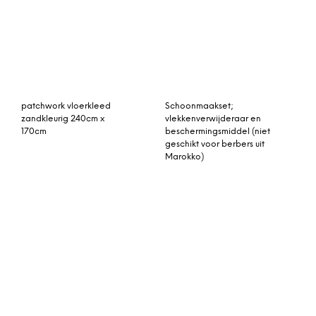
245cm x 170cm
© My Beautiful Happy Living |
Contact
|
Algemene voorwaarden
|
Privacy statement
|
Cookies