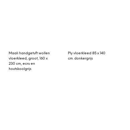
151cm (uitgeleend voor
30cm incl binnenkussen
fotoshoot)
Enas vloerkleed van jute,
Triveso vloerkleed
groot, 160 x 230 cm, wit
donkerblauw 180 x 240
cm.