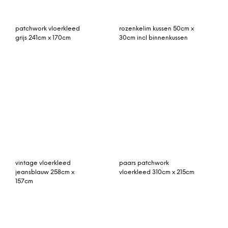
Astoria handgetuft wollen
Ilari wollen vloerkleed
vloerkleed, 170 x 140 cm,
140 x 200 cm.
mix van geel en roze
rozenkelim 203cm x
Camden geruit
260cm
vloerkleed 160 x 230 cm,
zwart en gebroken wit