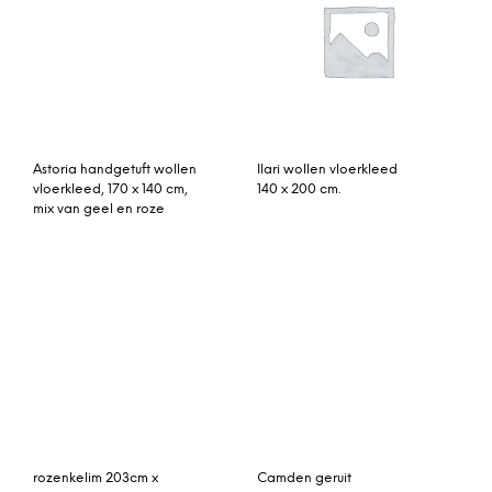
Elma vloerkleed wit-
vintage vloerkleed groen
zwart 140 x 200 cm.
306cm x 191cm