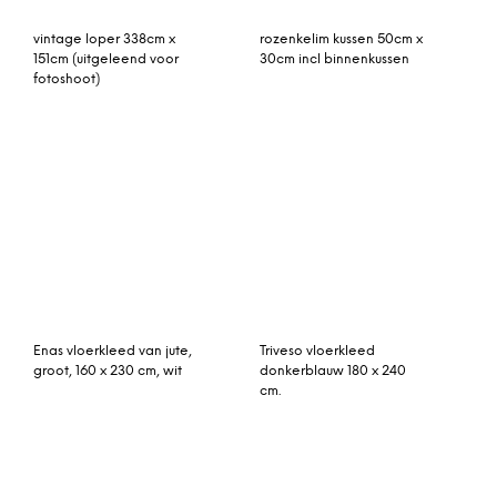
patchwork vloerkleed
Schoonmaakset;
zandkleurig 240cm x
vlekkenverwijderaar en
170cm
beschermingsmiddel (niet
geschikt voor berbers uit
Marokko)
vintage vloerkleed beige