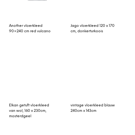
Maali handgetuft wollen
Ply vloerkleed 85 x 140
vloerkleed, groot, 160 x
cm. donkergrijs
230 cm, ecru en
houtskoolgrijs
vintage loper 338cm x
rozenkelim kussen 50cm x