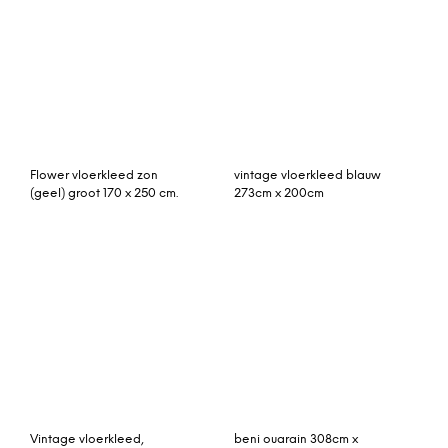
Ply vloerkleed 85 x 140
vintage vloerkleed
cm. zwart-wit
groen, roze 278cm x
193cm