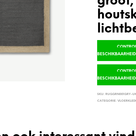
groot,
houtsk
lichtb
CONTROLE
BESCHIKBAARHEI
CONTROLE
BESCHIKBAARHEI
SKU:
RUGGRN001GRY-U
CATEGORIE:
VLOERKLED