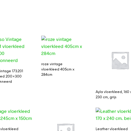
roze vintage
vloerkleed 405cm x
intage 173.201
284cm
leed 200×300
onneerd
Ayla vloerkleed, 160 
230 cm, grijs
 vloerkleed
Leather vloerkleed