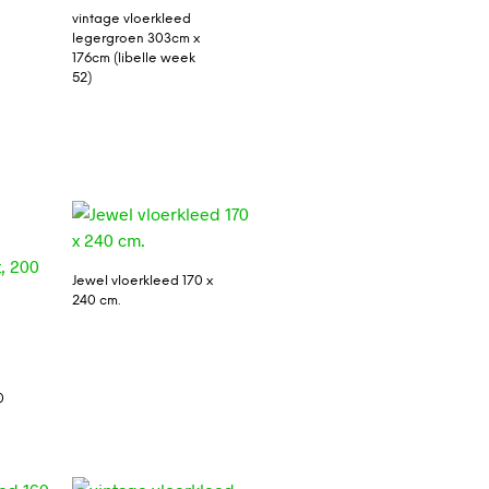
vintage vloerkleed
legergroen 303cm x
176cm (libelle week
52)
Jewel vloerkleed 170 x
240 cm.
0