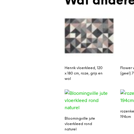
Wat andere
Henrik vloerkleed, 120
Flower 
x 180 cm, roze, grijs en
(geel) 
wol
rozenke
194cm
Bloomingville jute
vloerkleed rond
naturel