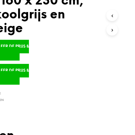
 160 x 230 cm,
oolgrijs en
eige
ER DE PRIJS &
D
ER DE PRIJS &
D
K
EN