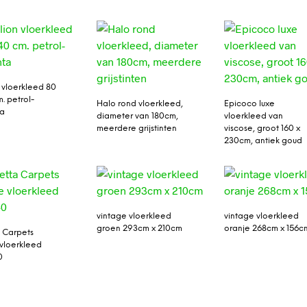
n vloerkleed 80
. petrol-
Halo rond vloerkleed,
Epicoco luxe
a
diameter van 180cm,
vloerkleed van
meerdere grijstinten
viscose, groot 160 x
230cm, antiek goud
vintage vloerkleed
vintage vloerkleed
groen 293cm x 210cm
oranje 268cm x 156c
a Carpets
vloerkleed
0