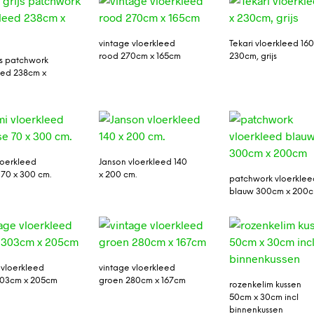
vintage vloerkleed
Tekari vloerkleed 160
rood 270cm x 165cm
230cm, grijs
ijs patchwork
eed 238cm x
loerkleed
Janson vloerkleed 140
 70 x 300 cm.
x 200 cm.
patchwork vloerklee
blauw 300cm x 200
 vloerkleed
vintage vloerkleed
303cm x 205cm
groen 280cm x 167cm
rozenkelim kussen
50cm x 30cm incl
binnenkussen