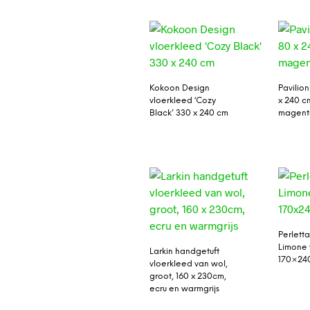
Kokoon Design
Pavilio
vloerkleed ‘Cozy
x 240 cm
Black’ 330 x 240 cm
magent
Perlett
Limone 
Larkin handgetuft
170×24
vloerkleed van wol,
groot, 160 x 230cm,
ecru en warmgrijs