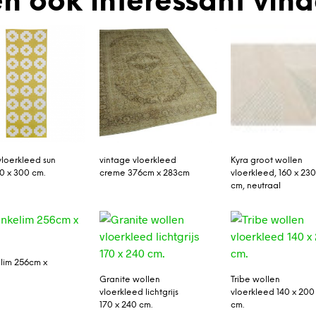
n ook interessant vin
vloerkleed sun
vintage vloerkleed
Kyra groot wollen
70 x 300 cm.
creme 376cm x 283cm
vloerkleed, 160 x 23
cm, neutraal
lim 256cm x
Granite wollen
Tribe wollen
vloerkleed lichtgrijs
vloerkleed 140 x 200
170 x 240 cm.
cm.