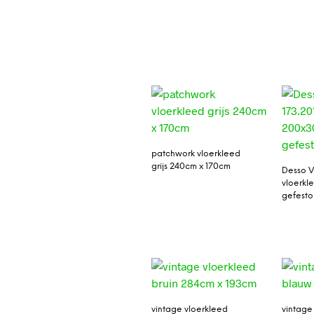
patchwork vloerkleed
grijs 240cm x 170cm
Desso V
vloerk
gefest
vintage vloerkleed
vintage