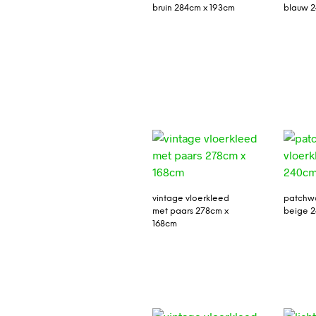
bruin 284cm x 193cm
blauw 2
vintage vloerkleed
patchwo
met paars 278cm x
beige 
168cm