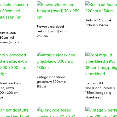
Kelim uit Anatolië
220cm x 154cm
Flower vloerkleed
beluga (zwart) 70 x
lim kussen
250 cm.
30cm incl
ssen (nr 12171)
vintage vloerkleed
grijsblauw 300cm x
loerkleed van
Beni mguild
188cm
ute, extra
vloerkleed 295cm x
200 x 300 cm,
185cm hoogpolig
ige
vloerkleed