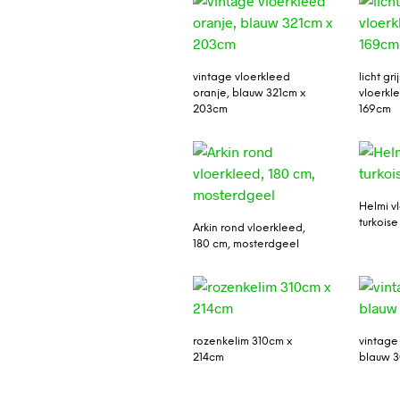
vintage vloerkleed
licht gr
oranje, blauw 321cm x
vloerkl
203cm
169cm
Helmi v
turkoise
Arkin rond vloerkleed,
180 cm, mosterdgeel
rozenkelim 310cm x
vintage
214cm
blauw 