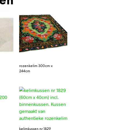
den
rozenkelim 300cm x
0
244cm
kelimkussen nr 1829