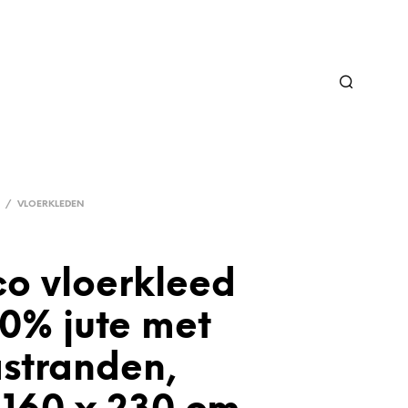
/
VLOERKLEDEN
co vloerkleed
0% jute met
astranden,