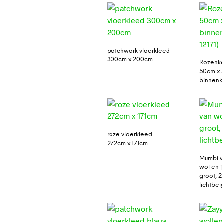
patchwork vloerkleed
300cm x 200cm
Rozenke
50cm x 
binnenku
roze vloerkleed
272cm x 171cm
Mumbi v
wol en j
groot, 
lichtbe