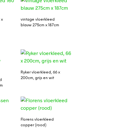
 x
vintage vloerkleed
blauw 275cm x 187cm
Ryker vloerkleed, 66 x
200cm, grijs en wit
d
cm
Florens vloerkleed
copper (rood)