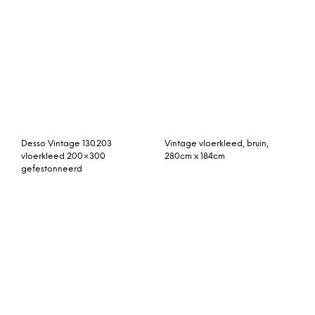
Desso Vintage 130.203
Vintage vloerkleed, bruin,
vloerkleed 200×300
280cm x 184cm
gefestonneerd