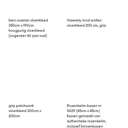
beni ouarain vloerkleed
Vaserely rond wollen
350cm x 190cm
vloerkleed 200 cm, grijs
hoogpolig vloerkleed
(ongeveer 60 jaar oud)
grijs patchwork
Rozenkelim kussen nr
vloerkleed 300cm x
16129 (45cm x 45cm)
200cm
Kussen gemaakt van
authentieke rozenkelim,
inclusief binnenkussen