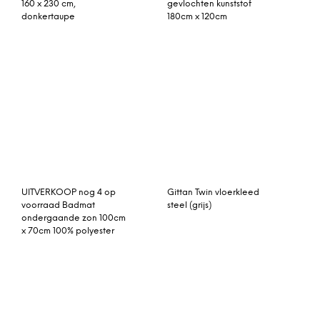
160 x 230 cm,
gevlochten kunststof
donkertaupe
180cm x 120cm
UITVERKOOP nog 4 op
Gittan Twin vloerkleed
voorraad Badmat
steel (grijs)
ondergaande zon 100cm
x 70cm 100% polyester