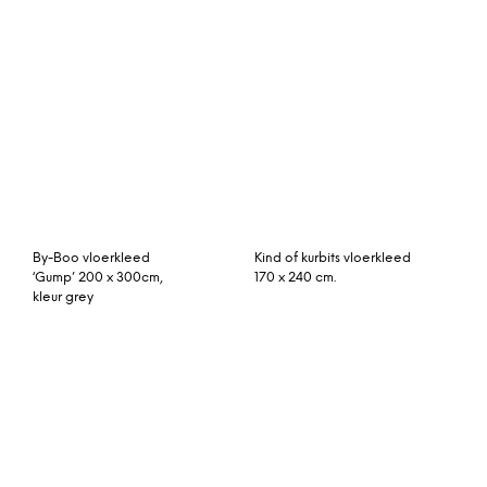
By-Boo vloerkleed
Kind of kurbits vloerkleed
‘Gump’ 200 x 300cm,
170 x 240 cm.
kleur grey