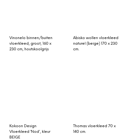
Vinonelo binnen/buiten
Abisko wollen vloerkleed
vloerkleed, groot, 160 x
naturel (beige) 170 x 230
230 cm, houtskoolgrijs
cm.
Kokoon Design
Thomas vloerkleed 70 x
Vloerkleed ‘Nod’, kleur
140 cm.
BEIGE