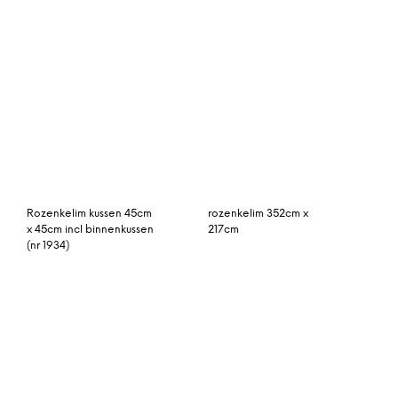
Rozenkelim kussen 45cm
rozenkelim 352cm x
x 45cm incl binnenkussen
217cm
(nr 1934)