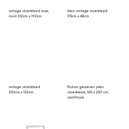
vintage vloerkleed roze,
klein vintage vloerkleed
rood 312cm x 192cm
95cm x 48cm
vintage vloerkleed
Rohan geweven juten
230cm x 133cm
vloerkleed, 160 x 230 cm,
zachtroze