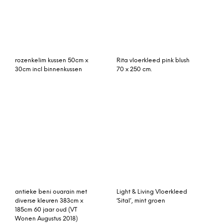
rozenkelim kussen 50cm x
Rita vloerkleed pink blush
30cm incl binnenkussen
70 x 250 cm.
antieke beni ouarain met
Light & Living Vloerkleed
diverse kleuren 383cm x
‘Sital’, mint groen
185cm 60 jaar oud (VT
Wonen Augustus 2018)