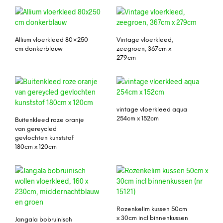
Allium vloerkleed 80×250
Vintage vloerkleed,
cm donkerblauw
zeegroen, 367cm x
279cm
vintage vloerkleed aqua
254cm x 152cm
Buitenkleed roze oranje
van gereycled
gevlochten kunststof
180cm x 120cm
Rozenkelim kussen 50cm
x 30cm incl binnenkussen
Jangala bobruinisch