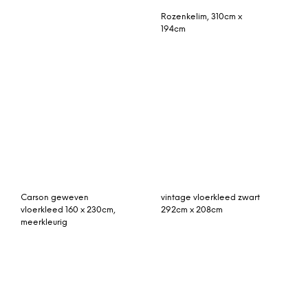
Rozenkelim, 310cm x
194cm
Carson geweven
vintage vloerkleed zwart
vloerkleed 160 x 230cm,
292cm x 208cm
meerkleurig