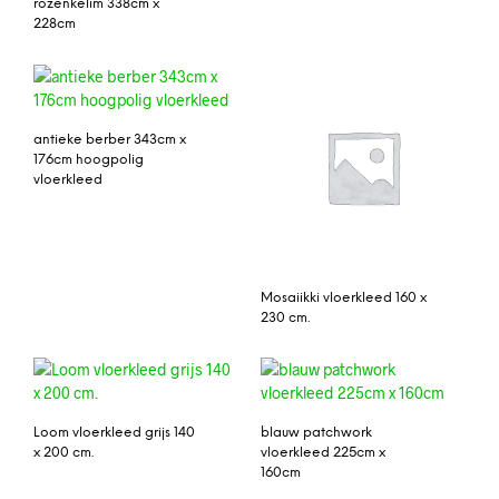
rozenkelim 338cm x
228cm
antieke berber 343cm x
176cm hoogpolig
vloerkleed
Mosaiikki vloerkleed 160 x
230 cm.
Loom vloerkleed grijs 140
blauw patchwork
x 200 cm.
vloerkleed 225cm x
160cm