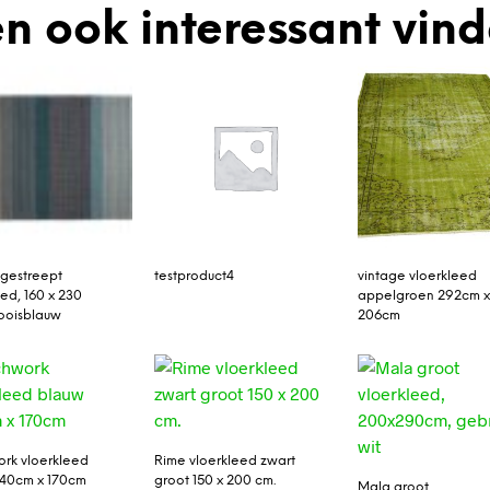
n ook interessant vin
gestreept
testproduct4
vintage vloerkleed
eed, 160 x 230
appelgroen 292cm 
kooisblauw
206cm
rk vloerkleed
Rime vloerkleed zwart
240cm x 170cm
groot 150 x 200 cm.
Mala groot