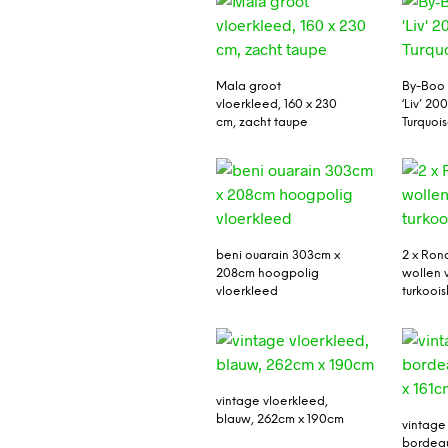
Mala groot
By-Boo 
vloerkleed, 160 x 230
‘Liv’ 20
cm, zacht taupe
Turquoi
beni ouarain 303cm x
2 x Ron
208cm hoogpolig
wollen 
vloerkleed
turkooi
vintage vloerkleed,
blauw, 262cm x 190cm
vintage
bordea