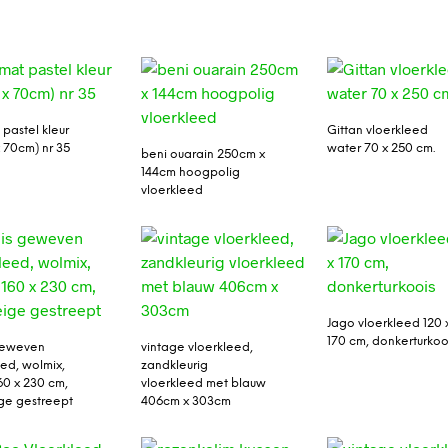
pastel kleur
Gittan vloerkleed
 70cm) nr 35
water 70 x 250 cm.
beni ouarain 250cm x
144cm hoogpolig
vloerkleed
Jago vloerkleed 120 
170 cm, donkerturkoo
geweven
vintage vloerkleed,
eed, wolmix,
zandkleurig
60 x 230 cm,
vloerkleed met blauw
ige gestreept
406cm x 303cm