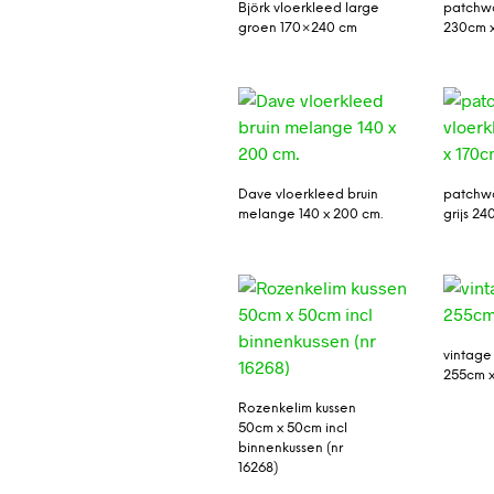
Björk vloerkleed large
patchwo
groen 170×240 cm
230cm 
Dave vloerkleed bruin
patchwo
melange 140 x 200 cm.
grijs 2
vintage
255cm x
Rozenkelim kussen
50cm x 50cm incl
binnenkussen (nr
16268)