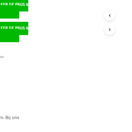
ER DE PRIJS &
D
ER DE PRIJS &
D
EN
m. Bij ons