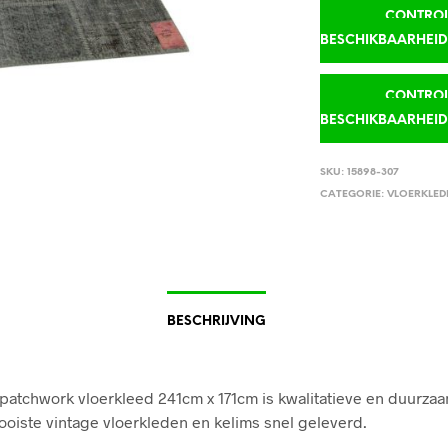
CONTROLE
BESCHIKBAARHEI
CONTROLE
BESCHIKBAARHEI
SKU:
15898-307
CATEGORIE:
VLOERKLED
BESCHRIJVING
 patchwork vloerkleed 241cm x 171cm is kwalitatieve en duurzaa
mooiste vintage vloerkleden en kelims snel geleverd.