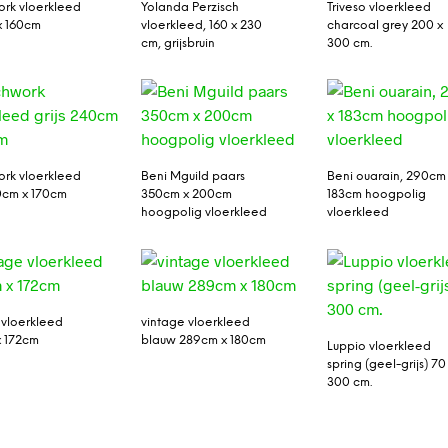
rk vloerkleed
Yolanda Perzisch
Triveso vloerkleed
x 160cm
vloerkleed, 160 x 230
charcoal grey 200 x
cm, grijsbruin
300 cm.
rk vloerkleed
Beni Mguild paars
Beni ouarain, 290cm
40cm x 170cm
350cm x 200cm
183cm hoogpolig
hoogpolig vloerkleed
vloerkleed
 vloerkleed
vintage vloerkleed
 172cm
blauw 289cm x 180cm
Luppio vloerkleed
spring (geel-grijs) 70
300 cm.