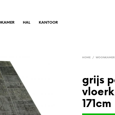
DKAMER
HAL
KANTOOR
HOME
/
WOONKAMER
grijs 
vloer
171cm