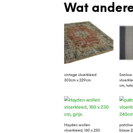
Wat andere
vintage vloerkleed
Sanlow 
303cm x 229cm
vloerkl
cm, tur
Hayden wollen
patchwo
vloerkleed, 160 x 230
blauw 