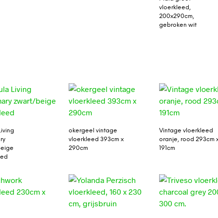
vloerkleed,
200x290cm,
gebroken wit
Living
okergeel vintage
Vintage vloerkleed
ry
vloerkleed 393cm x
oranje, rood 293cm 
beige
290cm
191cm
eed