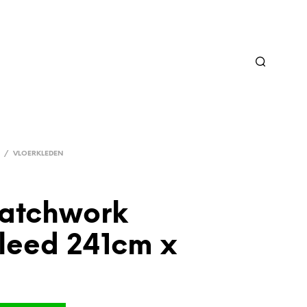
/
VLOERKLEDEN
patchwork
kleed 241cm x