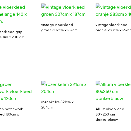
vintage vloerkleed
vintage vloerkleed
groen 307cm x 187cm
oranje 283cm x 162c
oerkleed grijs
 140 x 200 cm.
rozenkelim 321cm x
204cm
oen patchwork
Allium vloerkleed
eed 180cm x
80×250 cm
donkerblauw