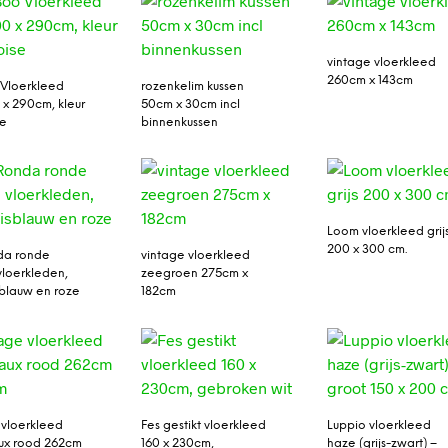
vintage vloerkleed
260cm x 143cm
Vloerkleed
rozenkelim kussen
0 x 290cm, kleur
50cm x 30cm incl
se
binnenkussen
Loom vloerkleed grij
200 x 300 cm.
da ronde
vintage vloerkleed
vloerkleden,
zeegroen 275cm x
sblauw en roze
182cm
 vloerkleed
Fes gestikt vloerkleed
Luppio vloerkleed
ux rood 262cm
160 x 230cm,
haze (grijs-zwart) –