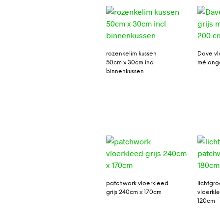
rozenkelim kussen
Dave vl
50cm x 30cm incl
mélange
binnenkussen
patchwork vloerkleed
lichtgr
grijs 240cm x 170cm
vloerkl
120cm