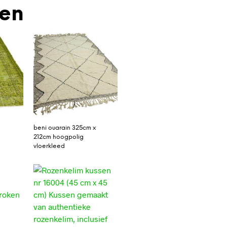
den
beni ouarain 325cm x
x
212cm hoogpolig
vloerkleed