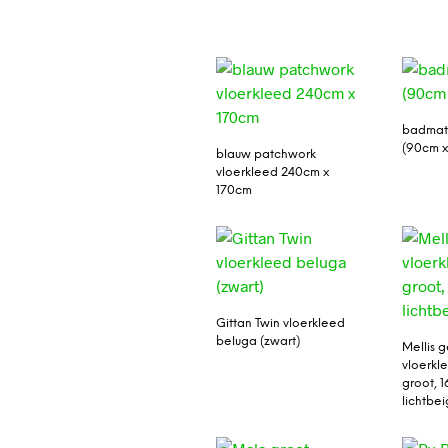
badmat 
(90cm x
blauw patchwork
vloerkleed 240cm x
170cm
Gittan Twin vloerkleed
beluga (zwart)
Mellis 
vloerkl
groot, 1
lichtbe