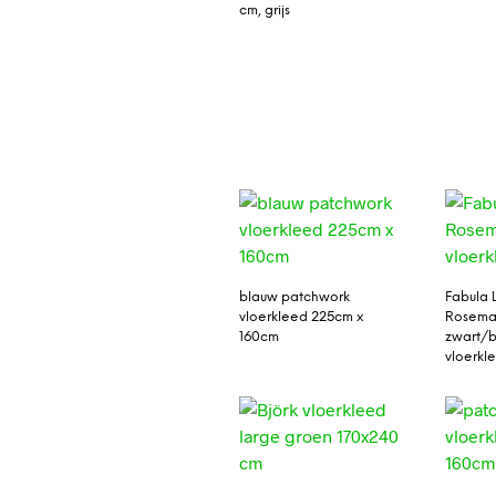
cm, grijs
blauw patchwork
Fabula 
vloerkleed 225cm x
Rosema
160cm
zwart/
vloerkl