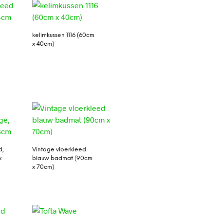
kelimkussen 1116 (60cm
x 40cm)
d,
Vintage vloerkleed
x
blauw badmat (90cm
x 70cm)