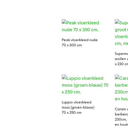
Peak vloerkleed nude
70 x 300 cm.
Superm
wollen 
x 230 c
Luppio vloerkleed
moss (groen-blauw)
Caram v
70 x 250 cm.
berberst
230cm, 
en houts