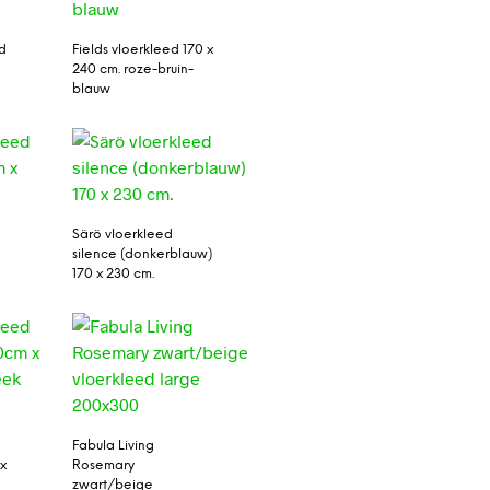
d
Fields vloerkleed 170 x
240 cm. roze-bruin-
blauw
Särö vloerkleed
silence (donkerblauw)
170 x 230 cm.
Fabula Living
x
Rosemary
zwart/beige