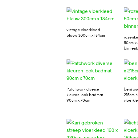
vintage vloerkleed
blauw 300cm x 184cm
rozenke
50cm x 
binnenk
Patchwork diverse
beni ou
kleuren look badmat
215cm 
90cm x 70cm
vloerkl