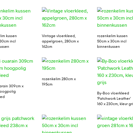
lim kussen
Vintage vloerkleed,
rozenkelim kussen
30cm incl
appelgroen, 280cm x
50cm x 30cm incl
ussen
162cm
binnenkussen
rozenkelim 280cm x
195cm
arain 309cm x
hoogpolig
By-Boo vloerkleed
eed
‘Patchwork Leather’
160 x 230cm, kleur gri