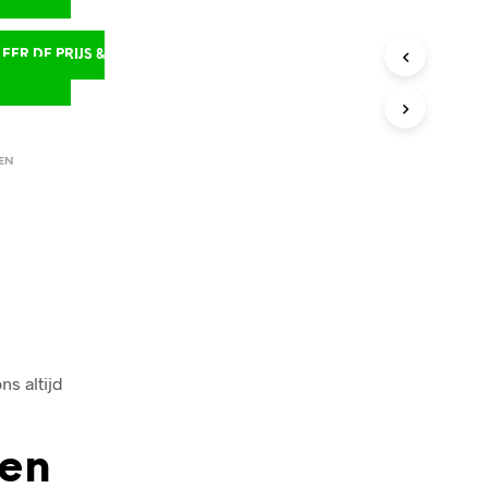
ER DE PRIJS &
D
EN
ns altijd
den