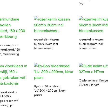
52)
rozenkelim kussen
rozenkelim kussen
50cm x 30cm incl
50cm x 30cm incl
undane groot
binnenkussen
binnenkussen
vloerkleed, 160
m, meerkleurig
Oude kelim uit Kony
327cm x 147cm
By-Boo Vloerkleed
‘Liv’ 200 x 290cm, kleur
loerkleed in
paars
ijl, 160 x
gebroken wit
koolgrijs