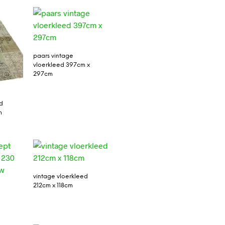
paars vintage
vloerkleed 397cm x
297cm
d
m
vintage vloerkleed
212cm x 118cm
0