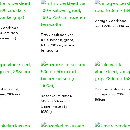
vintage vloerkleed
rood 270cm x 184cm
 vloerkleed
00 cm. dark
Firth vloerkleed van
nkergrijs)
100% katoen, groot,
160 x 230 cm, roze en
terracotta
 vloerkleed,
Patchwork vloerklee
roen, 283cm x
vintage, grijs 239cm 
Rozenkelim kussen
158cm
50cm x 50cm incl
binnenkussen (nr
16206)