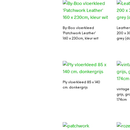
By-Boo vloerkleed
Leather
‘Patchwork Leather’
200 x 3
160 x 230cm, kleur wit
grey (do
Ply vloerkleed 85 x 140
cm. donkergrijs
vintage
grijs, g
174cm