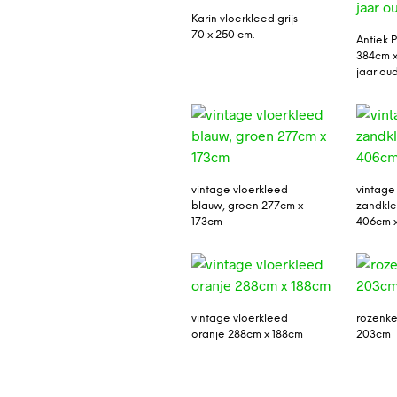
Karin vloerkleed grijs
70 x 250 cm.
Antiek P
384cm 
jaar ou
vintage vloerkleed
vintage
blauw, groen 277cm x
zandkle
173cm
406cm 
vintage vloerkleed
rozenke
oranje 288cm x 188cm
203cm