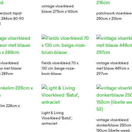
vintage vloerkleed
blauw 275cm x 163cm
erzisch tapijt
patchwork vloerklee
x 284cm 80-90
250cm x 216cm
d
 vloerkleed
Fields vloerkleed 70 x
vintage vloerkleed
ur met blauw
130 cm. beige-roze-
met blauw 449cm x
x 289cm
bruin-blauw
297cm
lim 228cm x
Light & Living
Vloerkleed ‘Batul’,
vintage vloerkleed
antraciet
donkerblauw 250cm 
150cm (libelle week