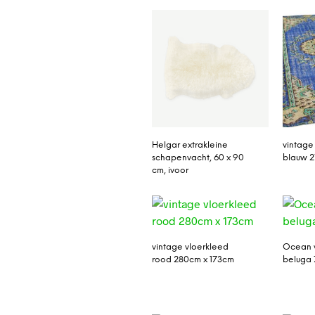
Helgar extrakleine
vintage
schapenvacht, 60 x 90
blauw 2
cm, ivoor
vintage vloerkleed
Ocean 
rood 280cm x 173cm
beluga 