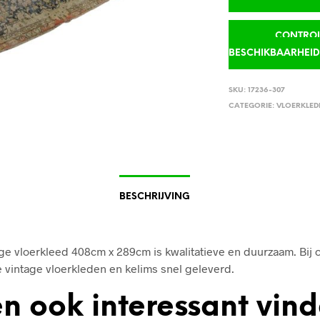
CONTROLE
BESCHIKBAARHEI
SKU:
17236-307
CATEGORIE:
VLOERKLED
BESCHRIJVING
ge vloerkleed 408cm x 289cm is kwalitatieve en duurzaam. Bij o
 vintage vloerkleden en kelims snel geleverd.
n ook interessant vin