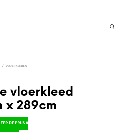
/
VLOERKLEDEN
e vloerkleed
 x 289cm
ER DE PRIJS &
D