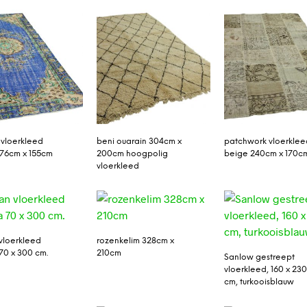
 vloerkleed
beni ouarain 304cm x
patchwork vloerklee
76cm x 155cm
200cm hoogpolig
beige 240cm x 170c
vloerkleed
vloerkleed
rozenkelim 328cm x
70 x 300 cm.
210cm
Sanlow gestreept
vloerkleed, 160 x 23
cm, turkooisblauw