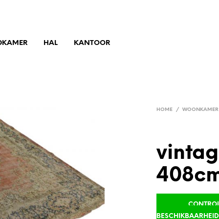
DKAMER
HAL
KANTOOR
HOME
/
WOONKAMER
vintag
408cm
CONTROLE
BESCHIKBAARHEI