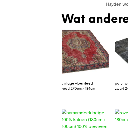
Hayden wol
Wat andere
vintage vloerkleed
patchwo
rood 270cm x 184cm
zwart 2