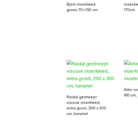
Björk vloerkleed
rozenke
groen 70×130 cm
170cm
Arkin ro
180 cm,
Raidal gestreept
viscose vloerkleed,
extra groot, 200 x 300
cm, karamel