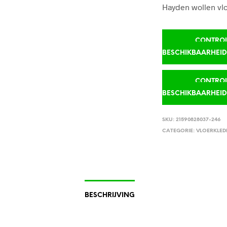
Hayden wollen vlo
CONTROLE
BESCHIKBAARHEI
CONTROLE
BESCHIKBAARHEI
SKU:
21590828037-246
CATEGORIE:
VLOERKLED
BESCHRIJVING