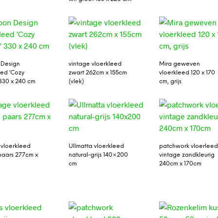
 Design
vintage vloerkleed
Mira geweven
eed ‘Cozy
zwart 262cm x 155cm
vloerkleed 120 x 170
330 x 240 cm
(vlek)
cm, grijs
 vloerkleed
Ullmatta vloerkleed
patchwork vloerlee
paars 277cm x
natural-grijs 140×200
vintage zandkleurig
cm
240cm x 170cm