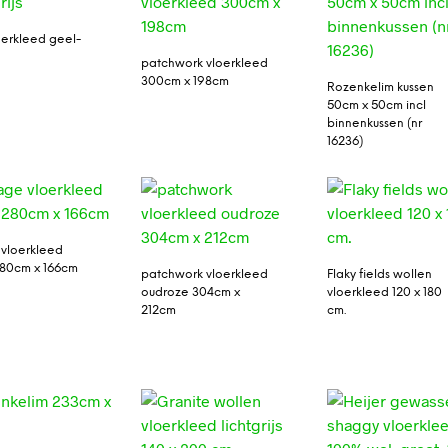
loerkleed geel-
patchwork vloerkleed
300cm x 198cm
Rozenkelim kussen
50cm x 50cm incl
binnenkussen (nr
16236)
 vloerkleed
80cm x 166cm
patchwork vloerkleed
Flaky fields wollen
oudroze 304cm x
vloerkleed 120 x 180
212cm
cm.