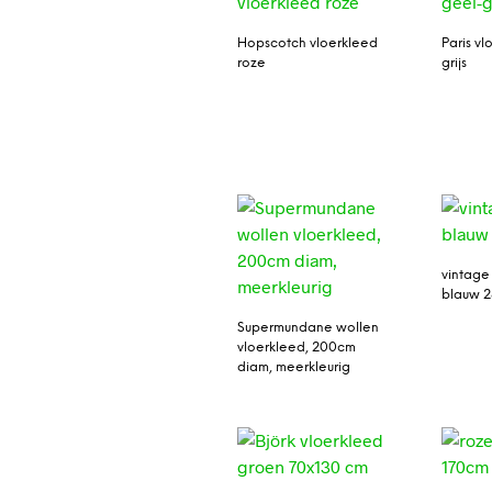
Hopscotch vloerkleed
Paris v
roze
grijs
vintage
blauw 2
Supermundane wollen
vloerkleed, 200cm
diam, meerkleurig