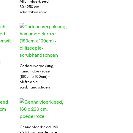
Allium vloerkleed
80×250 cm
scharlaken rood
t
Cadeau verpakking;
hamamdoek roze
(180cm x 100cm) –
olijfzeepje-
scrubhandschoen
Genna vloerkleed, 160
x 230 cm, poederroze