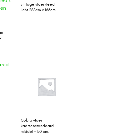
vintage vloerkleed
licht 288cm x 166cm
an
x
Cobra vloer
kaarsenstandaard
middel – 50 cm.