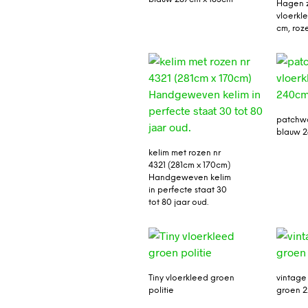
Hagen 
vloerkle
cm, roze
patchwo
blauw 
kelim met rozen nr
4321 (281cm x 170cm)
Handgeweven kelim
in perfecte staat 30
tot 80 jaar oud.
Tiny vloerkleed groen
vintage
politie
groen 2