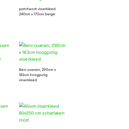
patchwork vloerkleed
240cm x 170cm beige
Beni ouarain, 290cm x
183cm hoogpolig
vloerkleed