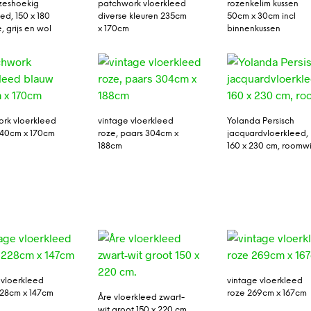
zeshoekig
patchwork vloerkleed
rozenkelim kussen
ed, 150 x 180
diverse kleuren 235cm
50cm x 30cm incl
, grijs en wol
x 170cm
binnenkussen
rk vloerkleed
vintage vloerkleed
Yolanda Persisch
240cm x 170cm
roze, paars 304cm x
jacquardvloerkleed,
188cm
160 x 230 cm, roomwi
 vloerkleed
vintage vloerkleed
28cm x 147cm
roze 269cm x 167cm
Åre vloerkleed zwart-
wit groot 150 x 220 cm.