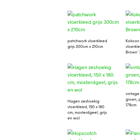
patchwork vloerkleed
Kokoon
grijs 300cm x 210cm
vloerkl
Brown’ 
vintage
groen, 
Hagen zeshoekig
178cm
vloerkleed, 150 x 180
cm, mosterdgeel, grijs
en wol