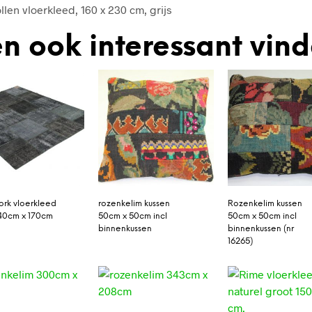
len vloerkleed, 160 x 230 cm, grijs
n ook interessant vin
rk vloerkleed
rozenkelim kussen
Rozenkelim kussen
40cm x 170cm
50cm x 50cm incl
50cm x 50cm incl
binnenkussen
binnenkussen (nr
16265)