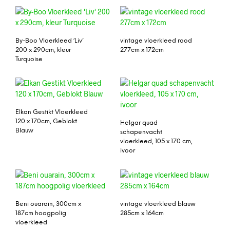
By-Boo Vloerkleed ‘Liv’
vintage vloerkleed rood
200 x 290cm, kleur
277cm x 172cm
Turquoise
Elkan Gestikt Vloerkleed
120 x 170cm, Geblokt
Helgar quad
Blauw
schapenvacht
vloerkleed, 105 x 170 cm,
ivoor
Beni ouarain, 300cm x
vintage vloerkleed blauw
187cm hoogpolig
285cm x 164cm
vloerkleed