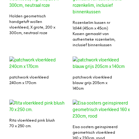
Holden geometrisch
handgetuft wollen
Rozenkelim kussen nr
vloerkleed, X grote, 200 x
16144 (45cm x 45cm)
300cm, neutraal roze
Kussen gemaakt van
authentieke rozenkelim,
inclusief binnenkussen
patchwork vloerkleed
patchwork vloerkleed
240cm x 170cm
blauw grijs 205cm x
140cm
Rita vloerkleed pink blush
70 x 250 cm.
Eisa oosters geinspireerd
geometrisch vloerkleed
160 x 230cm, rood