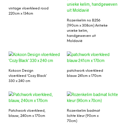
vintage vloerkleed rood
220cm x 134cm
Rozenkelim no B256
(190cm x 308cm) Antieke
unieke kelim,
handgeweven uit
Moldavië
Kokoon Design
patchwork vloerkleed
vloerkleed ‘Cozy Black’
blauw 241cm x 170cm
330 x 240 cm
Patchwork vloerkleed,
Rozenkelim badmat
blauw, 240cm x 170cm
lichte kleur (90cm x
70cm)