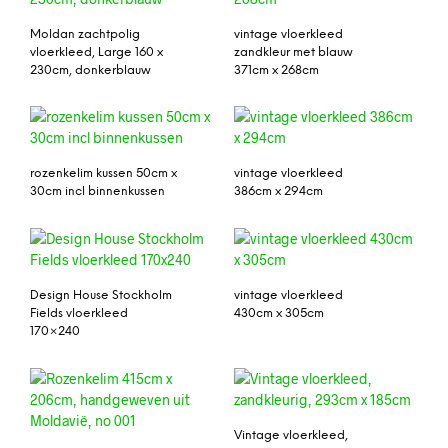
Moldan zachtpolig
vintage vloerkleed
vloerkleed, Large 160 x
zandkleur met blauw
230cm, donkerblauw
371cm x 268cm
rozenkelim kussen 50cm x
vintage vloerkleed
30cm incl binnenkussen
386cm x 294cm
Design House Stockholm
vintage vloerkleed
Fields vloerkleed
430cm x 305cm
170×240
Vintage vloerkleed,