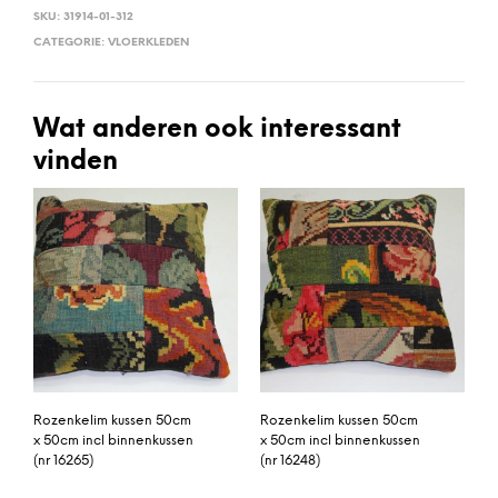
SKU:
31914-01-312
CATEGORIE:
VLOERKLEDEN
Wat anderen ook interessant
vinden
Rozenkelim kussen 50cm
Rozenkelim kussen 50cm
x 50cm incl binnenkussen
x 50cm incl binnenkussen
(nr 16265)
(nr 16248)