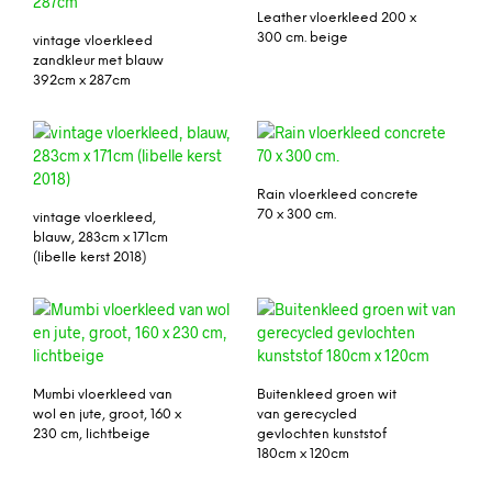
Leather vloerkleed 200 x
300 cm. beige
vintage vloerkleed
zandkleur met blauw
392cm x 287cm
Rain vloerkleed concrete
70 x 300 cm.
vintage vloerkleed,
blauw, 283cm x 171cm
(libelle kerst 2018)
Mumbi vloerkleed van
Buitenkleed groen wit
wol en jute, groot, 160 x
van gerecycled
230 cm, lichtbeige
gevlochten kunststof
180cm x 120cm