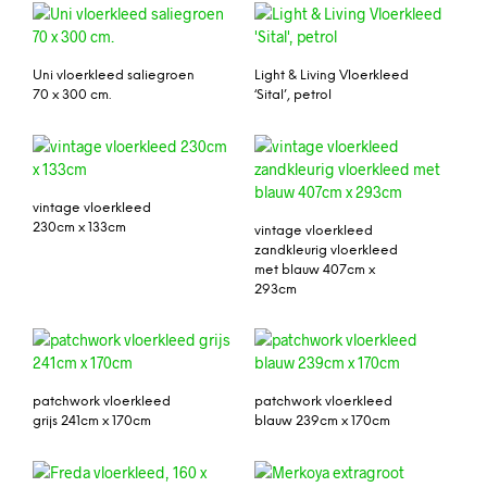
Uni vloerkleed saliegroen
Light & Living Vloerkleed
70 x 300 cm.
‘Sital’, petrol
vintage vloerkleed
230cm x 133cm
vintage vloerkleed
zandkleurig vloerkleed
met blauw 407cm x
293cm
patchwork vloerkleed
patchwork vloerkleed
grijs 241cm x 170cm
blauw 239cm x 170cm