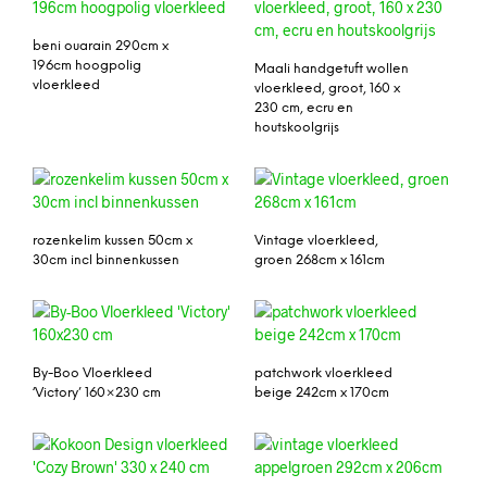
beni ouarain 290cm x
196cm hoogpolig
Maali handgetuft wollen
vloerkleed
vloerkleed, groot, 160 x
230 cm, ecru en
houtskoolgrijs
rozenkelim kussen 50cm x
Vintage vloerkleed,
30cm incl binnenkussen
groen 268cm x 161cm
By-Boo Vloerkleed
patchwork vloerkleed
‘Victory’ 160×230 cm
beige 242cm x 170cm