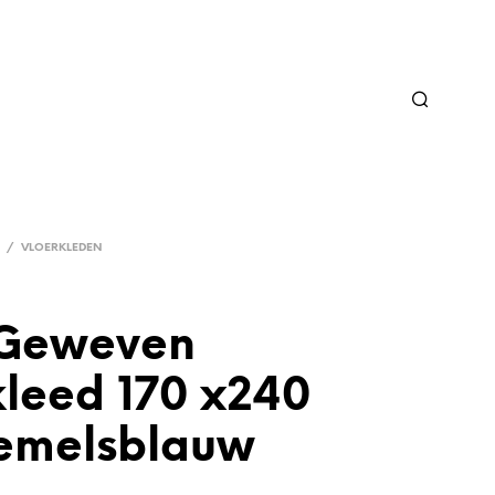
/
VLOERKLEDEN
Geweven
kleed 170 x240
emelsblauw