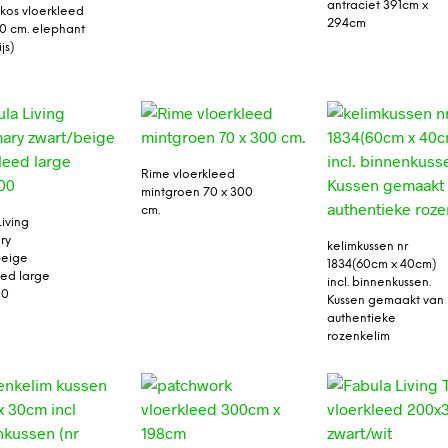
antraciet 391cm x
skos vloerkleed
294cm
70 cm. elephant
js)
Rime vloerkleed
mintgroen 70 x 300
cm.
Living
ry
kelimkussen nr
beige
1834(60cm x 40cm)
eed large
incl. binnenkussen.
00
Kussen gemaakt van
authentieke
rozenkelim