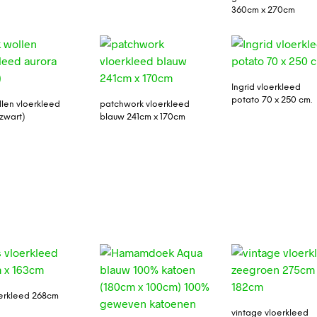
360cm x 270cm
Ingrid vloerkleed
potato 70 x 250 cm.
llen vloerkleed
patchwork vloerkleed
(zwart)
blauw 241cm x 170cm
loerkleed 268cm
vintage vloerkleed