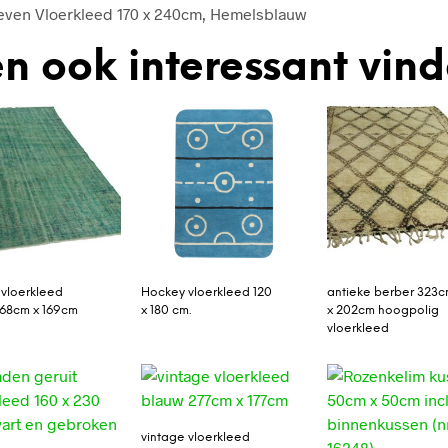
ven Vloerkleed 170 x 240cm, Hemelsblauw
n ook interessant vin
 vloerkleed
Hockey vloerkleed 120
antieke berber 323
68cm x 169cm
x 180 cm.
x 202cm hoogpolig
vloerkleed
vintage vloerkleed