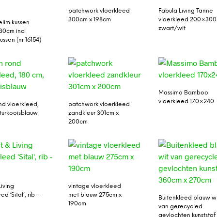
patchwork vloerkleed
Fabula Living Tanne
300cm x 198cm
vloerkleed 200×300
lim kussen
zwart/wit
30cm incl
ssen (nr 16154)
Massimo Bamboo
vloerkleed 170×240
nd vloerkleed,
patchwork vloerkleed
 turkooisblauw
zandkleur 301cm x
200cm
Living
vintage vloerkleed
ed ‘Sital’, rib –
met blauw 275cm x
Buitenkleed blauw w
190cm
van gerecycled
gevlochten kunststof