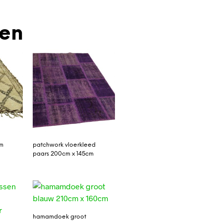
den
cm
patchwork vloerkleed
paars 200cm x 145cm
hamamdoek groot