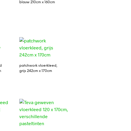
blauw 210cm x 160cm
d
patchwork vloerkleed,
m
grijs 242cm x 170cm