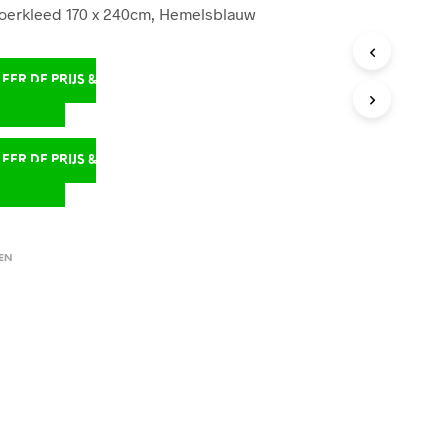
oerkleed 170 x 240cm, Hemelsblauw
ER DE PRIJS &
D
ER DE PRIJS &
D
EN