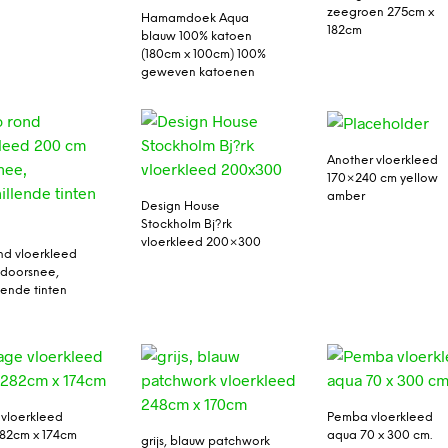
zeegroen 275cm x
Hamamdoek Aqua
182cm
blauw 100% katoen
(180cm x 100cm) 100%
geweven katoenen
Another vloerkleed
170×240 cm yellow
amber
Design House
Stockholm Bj?rk
vloerkleed 200×300
nd vloerkleed
 doorsnee,
lende tinten
 vloerkleed
Pemba vloerkleed
82cm x 174cm
aqua 70 x 300 cm.
grijs, blauw patchwork