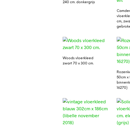
240 cm. donkergrijs
Camden
vloerkl
cm, zwa
gebroke
Woods vloerkleed
zwart 70 x 300 cm.
Rozenke
50cm x 
binnenk
16270)