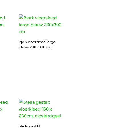
Björk vloerkleed large
blauw 200×300 cm
Stella gestikt