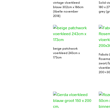
vintage vloerkleed
Solid vi
blauw 302cm x 186cm
180 x 2
(libelle november
grey (gri
2018)
beige patchwork
voerkleed 243cm x
Fabula 
173cm
Rosema
zwart/
vloerkl
200×3