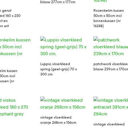
blauw 277cm x 177cm
 geruit
Rozenkelim kussen
eed 160 x 230
50cm x 50cm incl
rt en
binnenkussen (nr
n wit
16248)
Luppio vloerkleed
patchwork vloerklee
spring (geel-grijs) 70 x
blauw 239cm x 170c
lim kussen
300 cm.
50cm incl
ussen (nr
vintage vloerkleed
oranje 268cm x 156cm
vintage vloerkleed