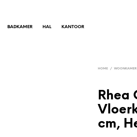
BADKAMER
HAL
KANTOOR
HOME
/
WOONKAMER
Rhea 
Vloer
cm, H