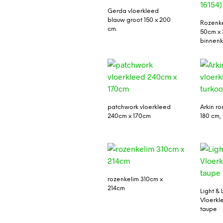
Gerda vloerkleed
blauw groot 150 x 200
Rozenke
cm.
50cm x 
binnenku
patchwork vloerkleed
Arkin ro
240cm x 170cm
180 cm,
rozenkelim 310cm x
214cm
Light & 
Vloerkle
taupe