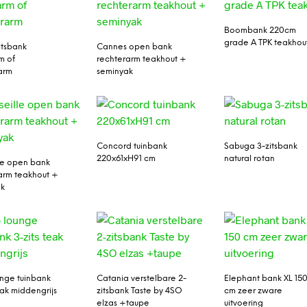
Boombank 220cm
grade A TPK teakhou
zitsbank
Cannes open bank
m of
rechterarm teakhout +
arm
seminyak
Concord tuinbank
Sabuga 3-zitsbank
220x61xH91 cm
natural rotan
le open bank
arm teakhout +
ak
unge tuinbank
Catania verstelbare 2-
Elephant bank XL 15
eak middengrijs
zitsbank Taste by 4SO
cm zeer zware
elzas +taupe
uitvoering