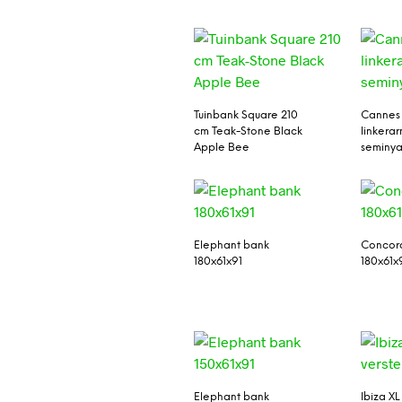
Tuinbank Square 210
Cannes
cm Teak-Stone Black
linkera
Apple Bee
seminy
Elephant bank
Concor
180x61x91
180x61x
Elephant bank
Ibiza XL