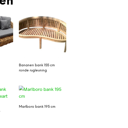
den
Bananen bank 155 cm
ronde rugleuning
Marlboro bank 195 cm
t