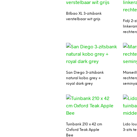
Bilbao XL 3-zitsbank
verstelbaar wit grijs
Fidji 2-
linkerar
rechter
San Diego 3-zitsbank
Marseil
natural kobo grey +
rechter
royal dark grey
seminy
Tuinbank 210 x 42 cm
Lido lo
Oxford Teak Apple
3-zits t
Bee