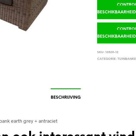
CONTROLE
BESCHIKBAARHEI
CONTROLE
BESCHIKBAARHEI
SKU:
12820-12
CATEGORIE:
TUINBANK
BESCHRIJVING
bank earth grey + antraciet