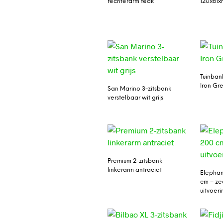
rechterarm teak
120x61x
Tuinban
Iron Gr
San Marino 3-zitsbank
verstelbaar wit grijs
Premium 2-zitsbank
linkerarm antraciet
Elephan
cm – ze
uitvoeri