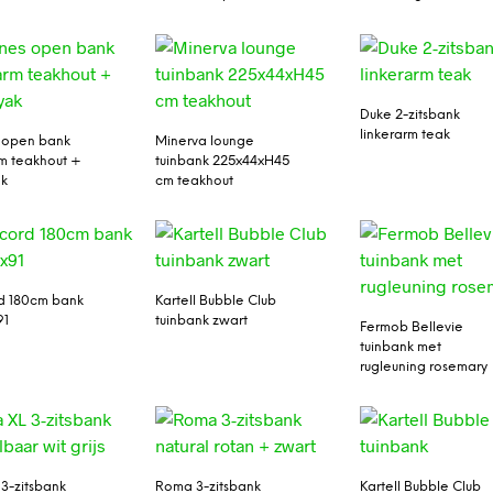
Duke 2-zitsbank
linkerarm teak
 open bank
Minerva lounge
rm teakhout +
tuinbank 225x44xH45
ak
cm teakhout
d 180cm bank
Kartell Bubble Club
91
tuinbank zwart
Fermob Bellevie
tuinbank met
rugleuning rosemary
 3-zitsbank
Roma 3-zitsbank
Kartell Bubble Club