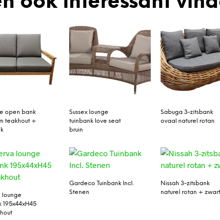
n ook interessant vin
le open bank
Sussex lounge
Sabuga 3-zitsbank
rm teakhout +
tuinbank love seat
ovaal naturel rotan
ak
bruin
Gardeco Tuinbank Incl.
Nissah 3-zitsbank
Stenen
naturel rotan + zwar
 lounge
k 195x44xH45
hout