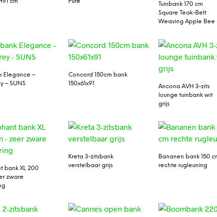
H91 cm
Pure
Tuinbank 170 cm
Square Teak-Belt
Weaving Apple Bee
k Elegance –
Concord 150cm bank
ey – SUNS
150x61x91
Ancona AVH 3-zits
lounge tuinbank wit
grijs
Kreta 3-zitsbank
Bananen bank 150 c
verstelbaar grijs
rechte rugleuning
t bank XL 200
er zware
ng