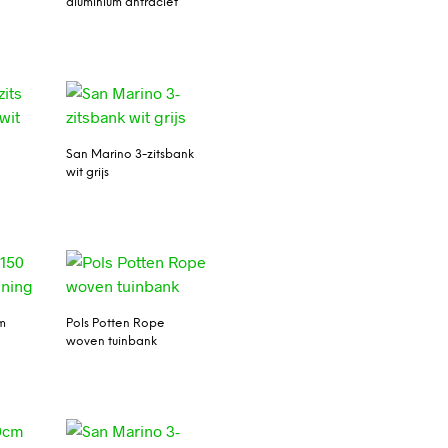
aluminium antraciet
San Marino 3-zitsbank
wit grijs
m
Pols Potten Rope
woven tuinbank