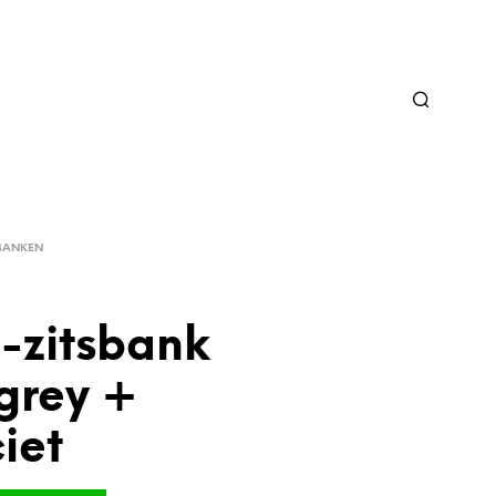
BANKEN
-zitsbank
grey +
iet