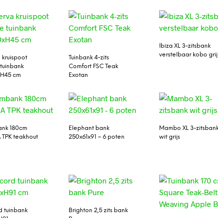
Ibiza XL 3-zitsbank
verstelbaar kobo grij
 kruispoot
Tuinbank 4-zits
tuinbank
Comfort FSC Teak
xH45 cm
Exotan
nk 180cm
Elephant bank
Mambo XL 3-zitsban
 TPK teakhout
250x61x91 – 6 poten
wit grijs
 tuinbank
Brighton 2,5 zits bank