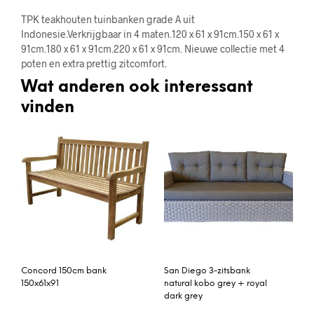
TPK teakhouten tuinbanken grade A uit
Indonesie.Verkrijgbaar in 4 maten.120 x 61 x 91cm.150 x 61 x
91cm.180 x 61 x 91cm.220 x 61 x 91cm. Nieuwe collectie met 4
poten en extra prettig zitcomfort.
Wat anderen ook interessant
vinden
Concord 150cm bank
San Diego 3-zitsbank
150x61x91
natural kobo grey + royal
dark grey