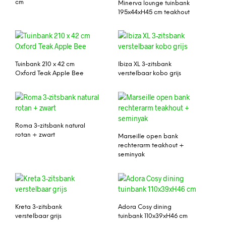
cm
Minerva lounge tuinbank
195x44xH45 cm teakhout
Tuinbank 210 x 42 cm
Ibiza XL 3-zitsbank
Oxford Teak Apple Bee
verstelbaar kobo grijs
Roma 3-zitsbank natural
rotan + zwart
Marseille open bank
rechterarm teakhout +
seminyak
Kreta 3-zitsbank
Adora Cosy dining
verstelbaar grijs
tuinbank 110x39xH46 cm