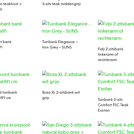
rm teakhout +
3-zits teak middengrijs
ak
t bank
Tuinbank Elegance –
91
Iron Grey – SUNS
Fidji 2-zitsbank
linkerarm of
rechterarm
 tuinbank
Ibiza XL 2-zitsbank wit
H91 cm
grijs
Tuinbank 3-zits
Comfort FSC Teak
Exotan