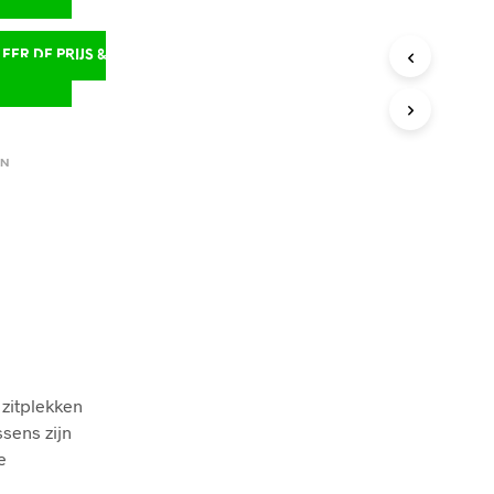
ER DE PRIJS &
D
EN
 zitplekken
ssens zijn
e