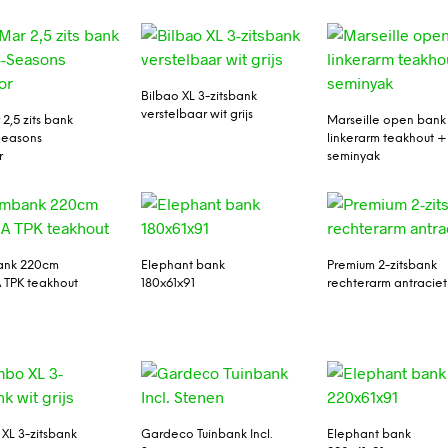
Bilbao XL 3-zitsbank
verstelbaar wit grijs
2,5 zits bank
Marseille open bank
Seasons
linkerarm teakhout +
r
seminyak
nk 220cm
Elephant bank
Premium 2-zitsbank
 TPK teakhout
180x61x91
rechterarm antraciet
L 3-zitsbank
Gardeco Tuinbank Incl.
Elephant bank