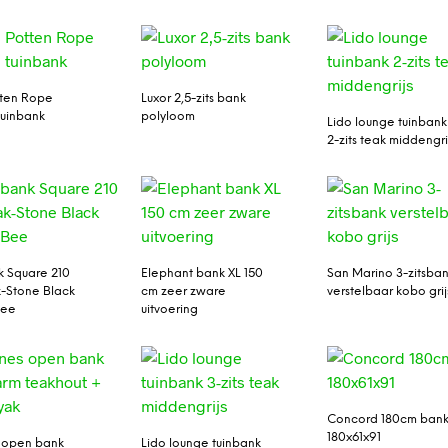
tten Rope
Luxor 2,5-zits bank
uinbank
polyloom
Lido lounge tuinbank
2-zits teak middengri
k Square 210
Elephant bank XL 150
San Marino 3-zitsba
-Stone Black
cm zeer zware
verstelbaar kobo grij
Bee
uitvoering
Concord 180cm ban
180x61x91
 open bank
Lido lounge tuinbank