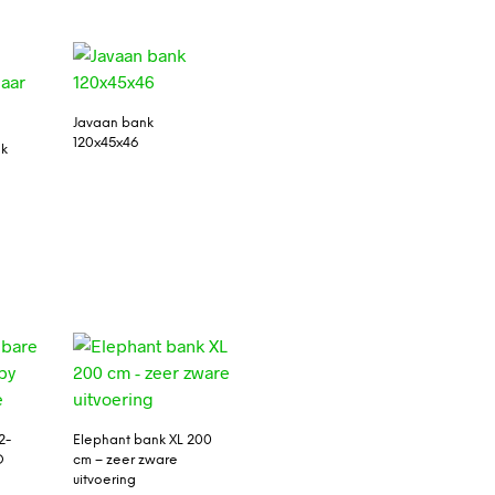
Javaan bank
120x45x46
nk
2-
Elephant bank XL 200
O
cm – zeer zware
uitvoering