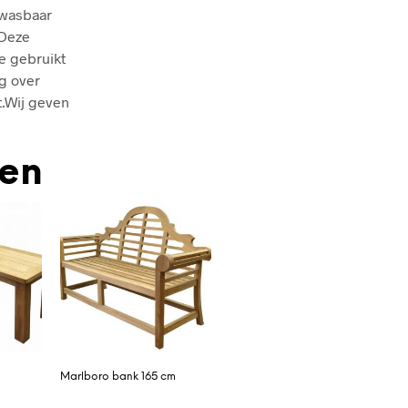
 wasbaar
 Deze
ie gebruikt
ng over
t.Wij geven
den
Marlboro bank 165 cm