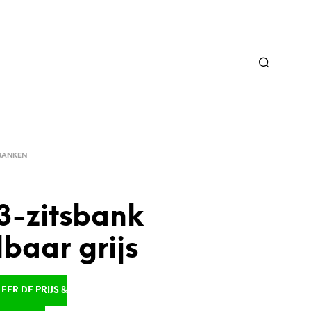
BANKEN
3-zitsbank
lbaar grijs
ER DE PRIJS &
D