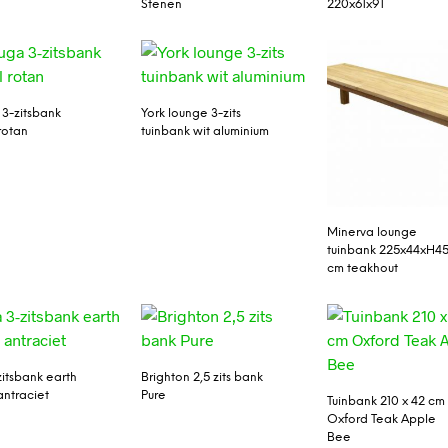
Stenen
220x61x91
3-zitsbank
York lounge 3-zits
rotan
tuinbank wit aluminium
Minerva lounge
tuinbank 225x44xH4
cm teakhout
zitsbank earth
Brighton 2,5 zits bank
antraciet
Pure
Tuinbank 210 x 42 cm
Oxford Teak Apple
Bee