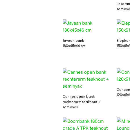
linkera
seminy
Javaan bank
Elephan
180x45x46 cm
150x61x
Concord
120x61x
Cannes open bank
rechterarm teakhout +
seminyak