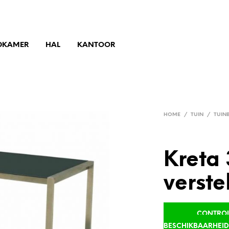
DKAMER
HAL
KANTOOR
HOME
/
TUIN
/
TUIN
Kreta 
verste
CONTROLE
BESCHIKBAARHEI