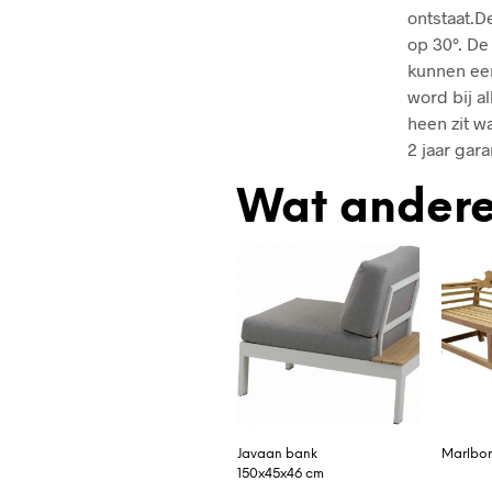
ontstaat.D
op 30°. De
kunnen een
word bij a
heen zit w
2 jaar gara
Wat andere
Javaan bank
Marlbor
150x45x46 cm