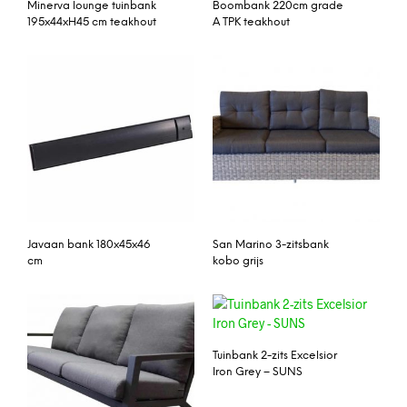
Minerva lounge tuinbank
Boombank 220cm grade
195x44xH45 cm teakhout
A TPK teakhout
Javaan bank 180x45x46
San Marino 3-zitsbank
cm
kobo grijs
Tuinbank 2-zits Excelsior
Iron Grey – SUNS